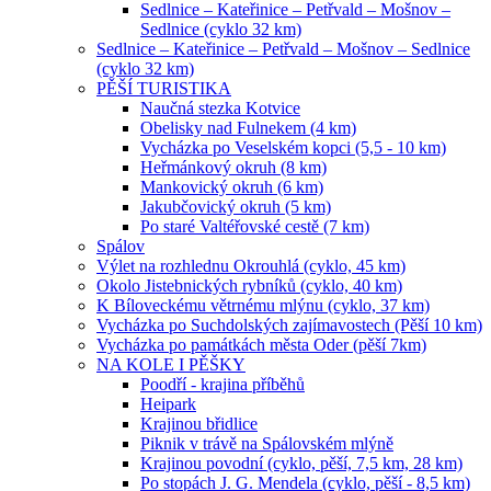
Sedlnice – Kateřinice – Petřvald – Mošnov –
Sedlnice (cyklo 32 km)
Sedlnice – Kateřinice – Petřvald – Mošnov – Sedlnice
(cyklo 32 km)
PĚŠÍ TURISTIKA
Naučná stezka Kotvice
Obelisky nad Fulnekem (4 km)
Vycházka po Veselském kopci (5,5 - 10 km)
Heřmánkový okruh (8 km)
Mankovický okruh (6 km)
Jakubčovický okruh (5 km)
Po staré Valtéřovské cestě (7 km)
Spálov
Výlet na rozhlednu Okrouhlá (cyklo, 45 km)
Okolo Jistebnických rybníků (cyklo, 40 km)
K Bíloveckému větrnému mlýnu (cyklo, 37 km)
Vycházka po Suchdolských zajímavostech (Pěší 10 km)
Vycházka po památkách města Oder (pěší 7km)
NA KOLE I PĚŠKY
Poodří - krajina příběhů
Heipark
Krajinou břidlice
Piknik v trávě na Spálovském mlýně
Krajinou povodní (cyklo, pěší, 7,5 km, 28 km)
Po stopách J. G. Mendela (cyklo, pěší - 8,5 km)