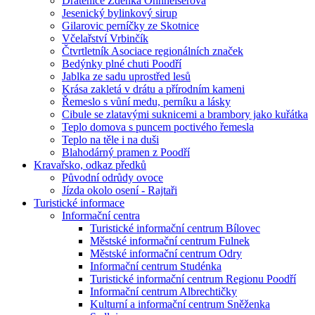
Drátenice Zdenka Ohnheiserová
Jesenický bylinkový sirup
Gilarovic perníčky ze Skotnice
Včelařství Vrbinčík
Čtvrtletník Asociace regionálních značek
Bedýnky plné chuti Poodří
Jablka ze sadu uprostřed lesů
Krása zakletá v drátu a přírodním kameni
Řemeslo s vůní medu, perníku a lásky
Cibule se zlatavými suknicemi a brambory jako kuřátka
Teplo domova s puncem poctivého řemesla
Teplo na těle i na duši
Blahodárný pramen z Poodří
Kravařsko, odkaz předků
Původní odrůdy ovoce
Jízda okolo osení - Rajtaři
Turistické informace
Informační centra
Turistické informační centrum Bílovec
Městské informační centrum Fulnek
Městské informační centrum Odry
Informační centrum Studénka
Turistické informační centrum Regionu Poodří
Informační centrum Albrechtičky
Kulturní a informační centrum Sněženka