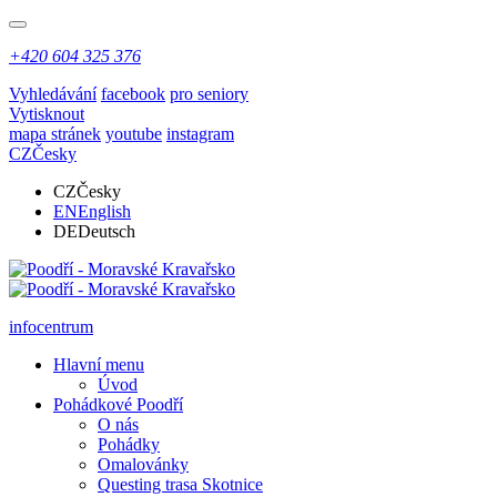
+420 604 325 376
Vyhledávání
facebook
pro seniory
Vytisknout
mapa stránek
youtube
instagram
CZ
Česky
CZ
Česky
EN
English
DE
Deutsch
infocentrum
Hlavní menu
Úvod
Pohádkové Poodří
O nás
Pohádky
Omalovánky
Questing trasa Skotnice