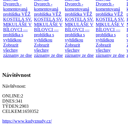
Dvorech -
Dvorech -
Dvorech -
Dvorech -
komentovaná
komentovaná
komentovaná
komentovaná
prohlídka
VĚŽ
prohlídka
VĚŽ
prohlídka
VĚŽ
prohlídka
VĚŽ
KOSTELA SV.
KOSTELA SV.
KOSTELA SV.
KOSTELA SV.
MIKULÁŠE V
MIKULÁŠE V
MIKULÁŠE V
MIKULÁŠE V
BÍLOVCI —
BÍLOVCI —
BÍLOVCI —
BÍLOVCI —
prohlídka s
prohlídka s
prohlídka s
prohlídka s
vyhlídkou
vyhlídkou
vyhlídkou
vyhlídkou
Zobrazit
Zobrazit
Zobrazit
Zobrazit
všechny
všechny
všechny
všechny
záznamy ze dne
záznamy ze dne
záznamy ze dne
záznamy ze dne
Návštěvnost
Návštěvnost:
ONLINE:
2
DNES:
341
TÝDEN:
2903
CELKEM:
1659352
https://www.kudyznudy.cz/