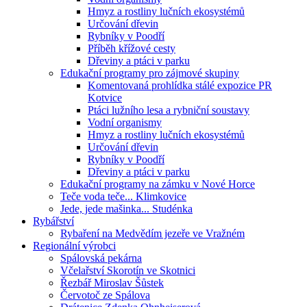
Hmyz a rostliny lučních ekosystémů
Určování dřevin
Rybníky v Poodří
Příběh křížové cesty
Dřeviny a ptáci v parku
Edukační programy pro zájmové skupiny
Komentovaná prohlídka stálé expozice PR
Kotvice
Ptáci lužního lesa a rybniční soustavy
Vodní organismy
Hmyz a rostliny lučních ekosystémů
Určování dřevin
Rybníky v Poodří
Dřeviny a ptáci v parku
Edukační programy na zámku v Nové Horce
Teče voda teče... Klimkovice
Jede, jede mašinka... Studénka
Rybářství
Rybaření na Medvědím jezeře ve Vražném
Regionální výrobci
Spálovská pekárna
Včelařství Skorotín ve Skotnici
Řezbář Miroslav Šůstek
Červotoč ze Spálova