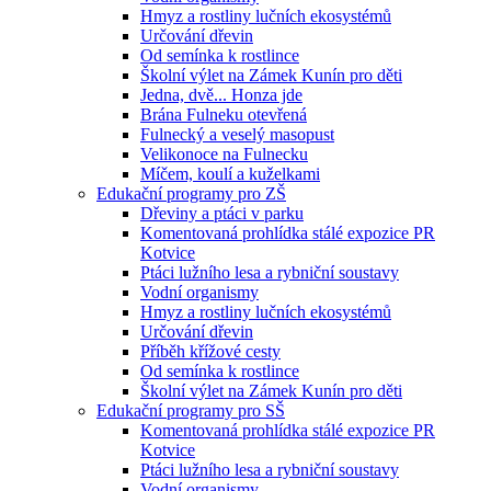
Hmyz a rostliny lučních ekosystémů
Určování dřevin
Od semínka k rostlince
Školní výlet na Zámek Kunín pro děti
Jedna, dvě... Honza jde
Brána Fulneku otevřená
Fulnecký a veselý masopust
Velikonoce na Fulnecku
Míčem, koulí a kuželkami
Edukační programy pro ZŠ
Dřeviny a ptáci v parku
Komentovaná prohlídka stálé expozice PR
Kotvice
Ptáci lužního lesa a rybniční soustavy
Vodní organismy
Hmyz a rostliny lučních ekosystémů
Určování dřevin
Příběh křížové cesty
Od semínka k rostlince
Školní výlet na Zámek Kunín pro děti
Edukační programy pro SŠ
Komentovaná prohlídka stálé expozice PR
Kotvice
Ptáci lužního lesa a rybniční soustavy
Vodní organismy