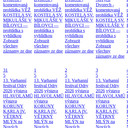
komentovaná
komentovaná
komentovaná
Dvorech -
prohlídka
VĚŽ
prohlídka
VĚŽ
prohlídka
VĚŽ
komentovaná
KOSTELA SV.
KOSTELA SV.
KOSTELA SV.
prohlídka
VĚŽ
MIKULÁŠE V
MIKULÁŠE V
MIKULÁŠE V
KOSTELA SV.
BÍLOVCI —
BÍLOVCI —
BÍLOVCI —
MIKULÁŠE V
prohlídka s
prohlídka s
prohlídka s
BÍLOVCI —
vyhlídkou
vyhlídkou
vyhlídkou
prohlídka s
Zobrazit
Zobrazit
Zobrazit
vyhlídkou
všechny
všechny
všechny
Zobrazit
záznamy ze dne
záznamy ze dne
záznamy ze dne
všechny
záznamy ze dne
31
1
2
3
5
5
5
5
13. Varhanní
13. Varhanní
13. Varhanní
13. Varhanní
festival Odry
festival Odry
festival Odry
festival Odry
2026
výstava
2026
výstava
2026
výstava
2026
výstava
HLAVOLAMŮ
HLAVOLAMŮ
HLAVOLAMŮ
HLAVOLAMŮ
výstava
výstava
výstava
výstava
KORUNY
KORUNY
KORUNY
KORUNY
KARLA IV.
KARLA IV.
KARLA IV.
KARLA IV.
VĚTRNÝ
VĚTRNÝ
VĚTRNÝ
VĚTRNÝ
MLÝN na
MLÝN na
MLÝN na
MLÝN na
Nových
Nových
Nových
Nových