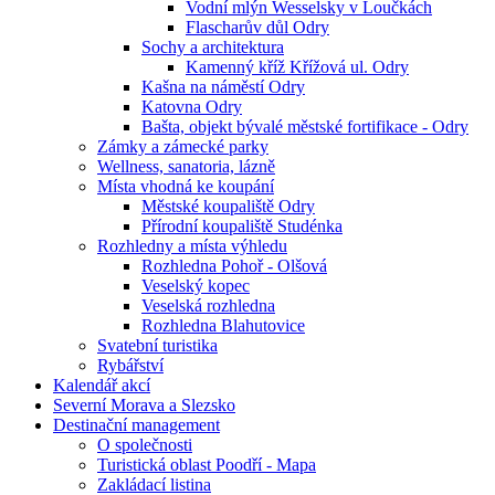
Vodní mlýn Wesselsky v Loučkách
Flascharův důl Odry
Sochy a architektura
Kamenný kříž Křížová ul. Odry
Kašna na náměstí Odry
Katovna Odry
Bašta, objekt bývalé městské fortifikace - Odry
Zámky a zámecké parky
Wellness, sanatoria, lázně
Místa vhodná ke koupání
Městské koupaliště Odry
Přírodní koupaliště Studénka
Rozhledny a místa výhledu
Rozhledna Pohoř - Olšová
Veselský kopec
Veselská rozhledna
Rozhledna Blahutovice
Svatební turistika
Rybářství
Kalendář akcí
Severní Morava a Slezsko
Destinační management
O společnosti
Turistická oblast Poodří - Mapa
Zakládací listina