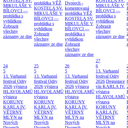
KOSTELA SV.
KOSTELA SV.
prohlídka
VĚŽ
Dvorech -
MIKULÁŠE V
MIKULÁŠE V
KOSTELA SV.
komentovaná
BÍLOVCI —
BÍLOVCI —
MIKULÁŠE V
prohlídka
VĚŽ
prohlídka s
prohlídka s
BÍLOVCI —
KOSTELA SV.
vyhlídkou
vyhlídkou
prohlídka s
MIKULÁŠE V
Zobrazit
Zobrazit
vyhlídkou
BÍLOVCI —
všechny
všechny
Zobrazit
prohlídka s
záznamy ze dne
záznamy ze dne
všechny
vyhlídkou
záznamy ze dne
Zobrazit
všechny
záznamy ze dne
27
24
25
26
6
5
5
5
13. Varhanní
13. Varhanní
13. Varhanní
13. Varhanní
festival Odry
festival Odry
festival Odry
festival Odry
2026
Degustace
2026
výstava
2026
výstava
2026
výstava
vín KARLA IV.
HLAVOLAMŮ
HLAVOLAMŮ
HLAVOLAMŮ
výstava
výstava
výstava
výstava
HLAVOLAMŮ
KORUNY
KORUNY
KORUNY
výstava
KARLA IV.
KARLA IV.
KARLA IV.
KORUNY
VĚTRNÝ
VĚTRNÝ
VĚTRNÝ
KARLA IV.
MLÝN na
MLÝN na
MLÝN na
VĚTRNÝ
Nových
Nových
Nových
MLÝN na
Dvorech -
Dvorech -
Dvorech -
Nových