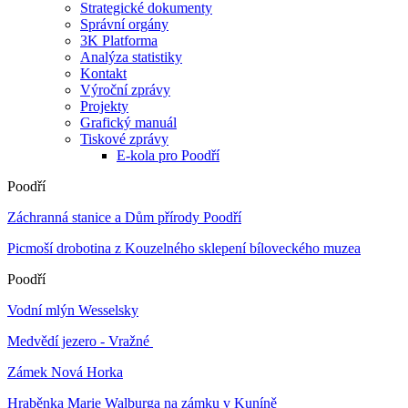
Strategické dokumenty
Správní orgány
3K Platforma
Analýza statistiky
Kontakt
Výroční zprávy
Projekty
Grafický manuál
Tiskové zprávy
E-kola pro Poodří
Poodří
Záchranná stanice a Dům přírody Poodří
Picmoší drobotina z Kouzelného sklepení bíloveckého muzea
Poodří
Vodní mlýn Wesselsky
Medvědí jezero - Vražné
Zámek Nová Horka
Hraběnka Marie Walburga na zámku v Kuníně