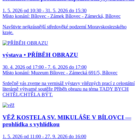
1. 5. 2026 od 10:30 - 31. 5. 2026 do 15:30
Místo konání:
Bílovec - Zámek Bílovec - Zámecká, Bílovec
Navštivte nejkrásnější středověké podzemí Moravskoslezského
kraje.
výstava • PŘÍBĚH OBRAZU
30. 4. 2026 od 17:00 - 7. 6. 2026 do 17:00
Místo konání:
Muzeum Bílovec - Zámecká 691/5, Bílovec
Srdečně vás zveme na vernisáž výstavy vítězných prací z celostátní
literárně výtvarné soutěže Příběh obrazu na téma TADY BYCH
CHTĚL/CHTĚLA BÝT.
VĚŽ KOSTELA SV. MIKULÁŠE V BÍLOVCI —
prohlídka s vyhlídkou
1. 5. 2026 od 11:00 - 27. 9. 2026 do 16:00