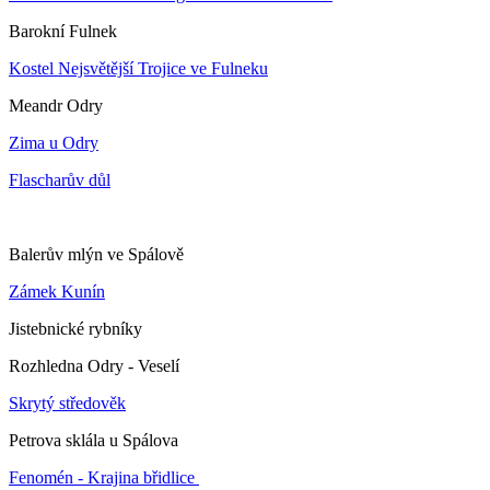
Barokní Fulnek
Kostel Nejsvětější Trojice ve Fulneku
Meandr Odry
Zima u Odry
Flascharův důl
Balerův mlýn ve Spálově
Zámek Kunín
Jistebnické rybníky
Rozhledna Odry - Veselí
Skrytý středověk
Petrova sklála u Spálova
Fenomén - Krajina břidlice