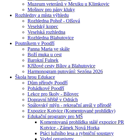
Muzeum veteránů v Mexiku u Klimkovic
Mošnov pro pány kluky
Rozhledny a místa výhledu
Rozhledna Pohoř - Olšová
Veselský kopec
Veselská rozhledna
Rozhledna Blahutovice
Poutníkem v Poodří
Panna Maria ve skále
Boží muka u cest
Barokní Fulnek
Křížové cesty Bílov a Blahutovice
Harmonogram putování: Sezóna 2026
Škola hrou Edukace
Dům přírody Poodří
Pohádkové Poodří
Lekce pro školy - Bílovec
Dopravní hřiště v Odrách
Spálovský mlýn - rekreační areál v přírodě
Expozice Kotvice (Komentované prohlídky)
Edukační programy pro MŠ
Komentovaná prohlídka stálé expozice PR
Kotvice - Zámek Nová Horka
Ptáci lužního lesa a rybniční soustavy
Vodní organismy