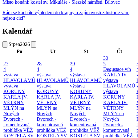
Místo konání:
kostel sv. Mikuláše - Slezské náměstí, Bílovec
Rádi se kocháte výhledem do krajiny a zajímavosti z historie vám
nejsou cizí?
Kalendář
Srpen
2026
Po
Út
St
Čt
30
27
28
29
5
4
4
4
Degustace vín
výstava
výstava
výstava
KARLA IV.
HLAVOLAMŮ
HLAVOLAMŮ
HLAVOLAMŮ
výstava
výstava
výstava
výstava
HLAVOLAMŮ
KORUNY
KORUNY
KORUNY
výstava
KARLA IV.
KARLA IV.
KARLA IV.
KORUNY
VĚTRNÝ
VĚTRNÝ
VĚTRNÝ
KARLA IV.
MLÝN na
MLÝN na
MLÝN na
VĚTRNÝ
Nových
Nových
Nových
MLÝN na
Dvorech -
Dvorech -
Dvorech -
Nových
komentovaná
komentovaná
komentovaná
Dvorech -
prohlídka
VĚŽ
prohlídka
VĚŽ
prohlídka
VĚŽ
komentovaná
KOSTELA SV.
KOSTELA SV.
KOSTELA SV.
prohlídka
VĚŽ