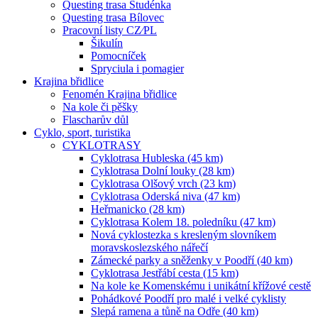
Questing trasa Studénka
Questing trasa Bílovec
Pracovní listy CZ⁄PL
Šikulín
Pomocníček
Spryciula i pomagier
Krajina břidlice
Fenomén Krajina břidlice
Na kole či pěšky
Flascharův důl
Cyklo, sport, turistika
CYKLOTRASY
Cyklotrasa Hubleska (45 km)
Cyklotrasa Dolní louky (28 km)
Cyklotrasa Olšový vrch (23 km)
Cyklotrasa Oderská niva (47 km)
Heřmanicko (28 km)
Cyklotrasa Kolem 18. poledníku (47 km)
Nová cyklostezka s kresleným slovníkem
moravskoslezského nářečí
Zámecké parky a sněženky v Poodří (40 km)
Cyklotrasa Jestřábí cesta (15 km)
Na kole ke Komenskému i unikátní křížové cestě
Pohádkové Poodří pro malé i velké cyklisty
Slepá ramena a tůně na Odře (40 km)