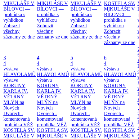
MIKULÁŠE V
MIKULÁŠE V
MIKULÁŠE V
KOSTELA SV.
BÍLOVCI —
BÍLOVCI —
BÍLOVCI —
MIKULÁŠE V
prohlídka s
prohlídka s
prohlídka s
BÍLOVCI —
vyhlídkou
vyhlídkou
vyhlídkou
prohlídka s
Zobrazit
Zobrazit
Zobrazit
vyhlídkou
všechny
všechny
všechny
Zobrazit
záznamy ze dne
záznamy ze dne
záznamy ze dne
všechny
záznamy ze dne
3
4
5
6
4
4
4
4
výstava
výstava
výstava
výstava
HLAVOLAMŮ
HLAVOLAMŮ
HLAVOLAMŮ
HLAVOLAMŮ
výstava
výstava
výstava
výstava
KORUNY
KORUNY
KORUNY
KORUNY
KARLA IV.
KARLA IV.
KARLA IV.
KARLA IV.
VĚTRNÝ
VĚTRNÝ
VĚTRNÝ
VĚTRNÝ
MLÝN na
MLÝN na
MLÝN na
MLÝN na
Nových
Nových
Nových
Nových
Dvorech -
Dvorech -
Dvorech -
Dvorech -
komentovaná
komentovaná
komentovaná
komentovaná
prohlídka
VĚŽ
prohlídka
VĚŽ
prohlídka
VĚŽ
prohlídka
VĚŽ
KOSTELA SV.
KOSTELA SV.
KOSTELA SV.
KOSTELA SV.
MIKULÁŠE V
MIKULÁŠE V
MIKULÁŠE V
MIKULÁŠE V