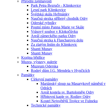
Přírodní zajímavosti
Park Petra Bezruče - Klimkovice
Lesní park Klimkovice
Švédská skála Heřmánky
Naučná stezka stříbrný chodník Odry
Oderské rybníky
Poutní místo Panna Marie ve Skále
Vrásový soubor v Klokočůvku
Areál zámeckého parku Odry
Naučná stezka k Flascharovu dolu
Za zlatým listím do Klimkovic
Shanti Munay
Shanti Munay
Krajina břidlice
Muzea, výstavy, galerie
Muzeum Oderska
Rodný dům J.G. Mendela v Hynčicích
Památky
Církevní památky
Mariánský sloup na Masarykově náměstí v
Odrách
Areál kostela sv. Bartoloměje Odry
Hřbitovní kaple sv. Rodiny Odry
Kostel Nejsvětější Trojice ve Fulneku
Technické památky