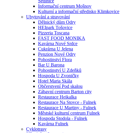
Sedlnice
Informační centrum Mošnov
Kulturní a informační středisko Klimkovice
Ubytování a stravování
Dělnický dům Odry
HEIpark Tošovice
Pizzeria Toscana
FAST FOOD MONIKA
Kavárna Nové Srdce
Cukrárna U Jelena
Penzion Nové Odry
Pohostinství Flora
Bar U Barona
Pohostinství U Zdeňků
Hospoda U Zvoničky
Hotel Maria Skála
Občerstvení Pod skalou
Zábavní centrum Barton city
Restaurace Heikalka
Restaurace Na Stovce - Fulnek
Restaurace U Martiny - Fulnek
Městské kulturní centrum Fulnek
Hospoda Stodola - Fulnek
Kavárna Fulnek
Cyklotrasy