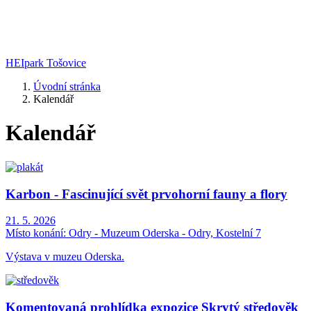
HEIpark Tošovice
Úvodní stránka
Kalendář
Kalendář
Karbon - Fascinující svět prvohorní fauny a flory
21. 5. 2026
Místo konání:
Odry - Muzeum Oderska - Odry, Kostelní 7
Výstava v muzeu Oderska.
Komentovaná prohlídka expozice Skrytý středověk