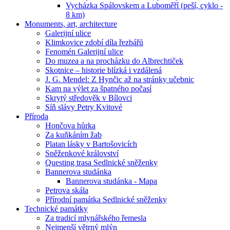
Vycházka Spálovskem a Luboměří (peší, cyklo -
8 km)
Monuments, art, architecture
Galerijní ulice
Klimkovice zdobí díla řezbářů
Fenomén Galerijní ulice
Do muzea a na procházku do Albrechtiček
Skotnice – historie blízká i vzdálená
J. G. Mendel: Z Hynčic až na stránky učebnic
Kam na výlet za špatného počasí
Skrytý středověk v Bílovci
Síň slávy Petry Kvitové
Příroda
Hončova hůrka
Za kuňkáním žab
Platan lásky v Bartošovicích
Sněženkové království
Questing trasa Sedlnické sněženky
Bannerova studánka
Bannerova studánka - Mapa
Petrova skála
Přírodní památka Sedlnické sněženky
Technické památky
Za tradicí mlynářského řemesla
Nejmenší větrný mlýn