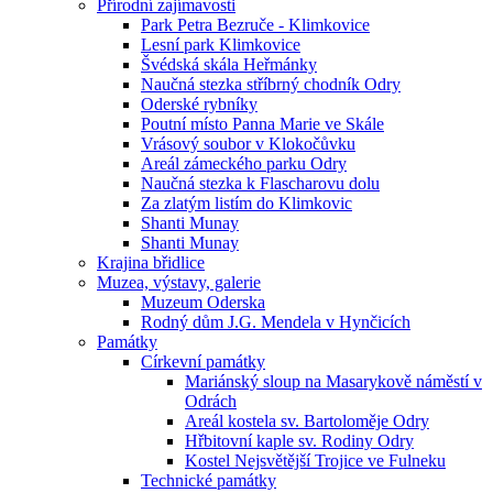
Přírodní zajímavosti
Park Petra Bezruče - Klimkovice
Lesní park Klimkovice
Švédská skála Heřmánky
Naučná stezka stříbrný chodník Odry
Oderské rybníky
Poutní místo Panna Marie ve Skále
Vrásový soubor v Klokočůvku
Areál zámeckého parku Odry
Naučná stezka k Flascharovu dolu
Za zlatým listím do Klimkovic
Shanti Munay
Shanti Munay
Krajina břidlice
Muzea, výstavy, galerie
Muzeum Oderska
Rodný dům J.G. Mendela v Hynčicích
Památky
Církevní památky
Mariánský sloup na Masarykově náměstí v
Odrách
Areál kostela sv. Bartoloměje Odry
Hřbitovní kaple sv. Rodiny Odry
Kostel Nejsvětější Trojice ve Fulneku
Technické památky