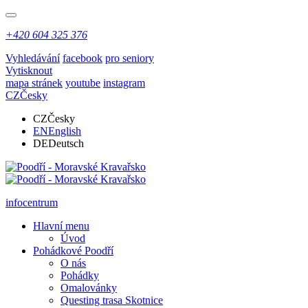
+420 604 325 376
Vyhledávání
facebook
pro seniory
Vytisknout
mapa stránek
youtube
instagram
CZ
Česky
CZ
Česky
EN
English
DE
Deutsch
infocentrum
Hlavní menu
Úvod
Pohádkové Poodří
O nás
Pohádky
Omalovánky
Questing trasa Skotnice