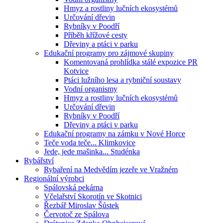
Hmyz a rostliny lučních ekosystémů
Určování dřevin
Rybníky v Poodří
Příběh křížové cesty
Dřeviny a ptáci v parku
Edukační programy pro zájmové skupiny
Komentovaná prohlídka stálé expozice PR
Kotvice
Ptáci lužního lesa a rybniční soustavy
Vodní organismy
Hmyz a rostliny lučních ekosystémů
Určování dřevin
Rybníky v Poodří
Dřeviny a ptáci v parku
Edukační programy na zámku v Nové Horce
Teče voda teče... Klimkovice
Jede, jede mašinka... Studénka
Rybářství
Rybaření na Medvědím jezeře ve Vražném
Regionální výrobci
Spálovská pekárna
Včelařství Skorotín ve Skotnici
Řezbář Miroslav Šůstek
Červotoč ze Spálova