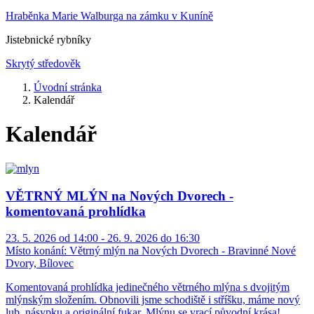
Hraběnka Marie Walburga na zámku v Kuníně
Jistebnické rybníky
Skrytý středověk
Úvodní stránka
Kalendář
Kalendář
VĚTRNÝ MLÝN na Nových Dvorech -
komentovaná prohlídka
23. 5. 2026 od 14:00 - 26. 9. 2026 do 16:30
Místo konání:
Větrný mlýn na Nových Dvorech - Bravinné Nové
Dvory, Bílovec
Komentovaná prohlídka jedinečného větrného mlýna s dvojitým
mlýnským složením. Obnovili jsme schodiště i stříšku, máme nový
lub, násypku a originální fukar. Mlýnu se vrací původní krása!