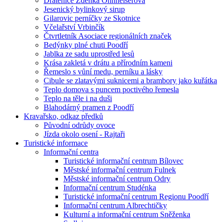
Drátenice Zdenka Ohnheiserová
Jesenický bylinkový sirup
Gilarovic perníčky ze Skotnice
Včelařství Vrbinčík
Čtvrtletník Asociace regionálních značek
Bedýnky plné chuti Poodří
Jablka ze sadu uprostřed lesů
Krása zakletá v drátu a přírodním kameni
Řemeslo s vůní medu, perníku a lásky
Cibule se zlatavými suknicemi a brambory jako kuřátka
Teplo domova s puncem poctivého řemesla
Teplo na těle i na duši
Blahodárný pramen z Poodří
Kravařsko, odkaz předků
Původní odrůdy ovoce
Jízda okolo osení - Rajtaři
Turistické informace
Informační centra
Turistické informační centrum Bílovec
Městské informační centrum Fulnek
Městské informační centrum Odry
Informační centrum Studénka
Turistické informační centrum Regionu Poodří
Informační centrum Albrechtičky
Kulturní a informační centrum Sněženka