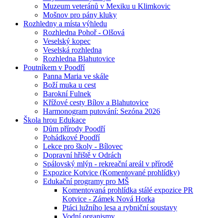
Muzeum veteránů v Mexiku u Klimkovic
Mošnov pro pány kluky
Rozhledny a místa výhledu
Rozhledna Pohoř - Olšová
Veselský kopec
Veselská rozhledna
Rozhledna Blahutovice
Poutníkem v Poodří
Panna Maria ve skále
Boží muka u cest
Barokní Fulnek
Křížové cesty Bílov a Blahutovice
Harmonogram putování: Sezóna 2026
Škola hrou Edukace
Dům přírody Poodří
Pohádkové Poodří
Lekce pro školy - Bílovec
Dopravní hřiště v Odrách
Spálovský mlýn - rekreační areál v přírodě
Expozice Kotvice (Komentované prohlídky)
Edukační programy pro MŠ
Komentovaná prohlídka stálé expozice PR
Kotvice - Zámek Nová Horka
Ptáci lužního lesa a rybniční soustavy
Vodní organismy