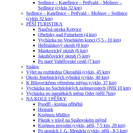
Sedlnice – Kateřinice – Petřvald – Mošnov –
Sedlnice (cyklo 32 km)
Sedlnice – Kateřinice – Petřvald – Mošnov – Sedlnice
(cyklo 32 km)
PĚŠÍ TURISTIKA
Naučná stezka Kotvice
Obelisky nad Fulnekem (4 km)
Vycházka po Veselském kopci (5,5 - 10 km)
Heřmánkový okruh (8 km)
Mankovický okruh (6 km)
Jakubčovický okruh (5 km)
Po staré Valtéřovské cestě (7 km)
Spálov
Výlet na rozhlednu Okrouhlá (cyklo, 45 km)
Okolo Jistebnických rybníků (cyklo, 40 km)
K Bíloveckému větrnému mlýnu (cyklo, 37 km)
Vycházka po Suchdolských zajímavostech (Pěší 10 km)
Vycházka po památkách města Oder (pěší 7km)
NA KOLE I PĚŠKY
Poodří - krajina příběhů
Heipark
Krajinou břidlice
Piknik v trávě na Spálovském mlýně
Krajinou povodní (cyklo, pěší, 7,5 km, 28 km)
Po stopách J. G. Mendela (cyklo, pěší - 8,5 km)