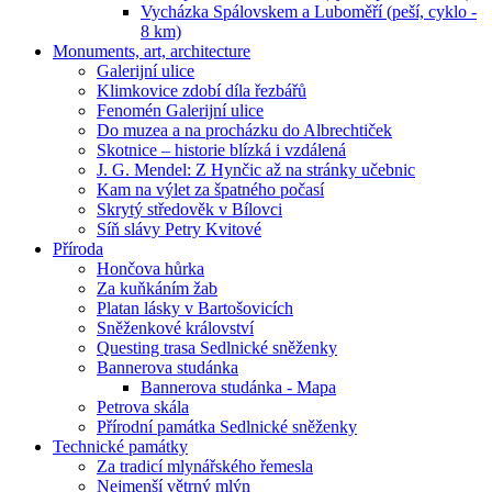
Vycházka Spálovskem a Luboměří (peší, cyklo -
8 km)
Monuments, art, architecture
Galerijní ulice
Klimkovice zdobí díla řezbářů
Fenomén Galerijní ulice
Do muzea a na procházku do Albrechtiček
Skotnice – historie blízká i vzdálená
J. G. Mendel: Z Hynčic až na stránky učebnic
Kam na výlet za špatného počasí
Skrytý středověk v Bílovci
Síň slávy Petry Kvitové
Příroda
Hončova hůrka
Za kuňkáním žab
Platan lásky v Bartošovicích
Sněženkové království
Questing trasa Sedlnické sněženky
Bannerova studánka
Bannerova studánka - Mapa
Petrova skála
Přírodní památka Sedlnické sněženky
Technické památky
Za tradicí mlynářského řemesla
Nejmenší větrný mlýn