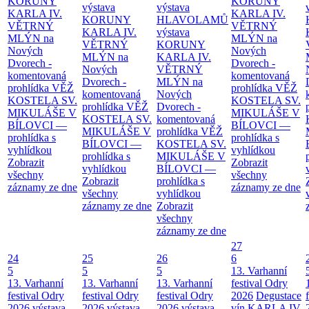
KORUNY
KORUNY
výstava
výstava
KARLA IV.
KARLA IV.
KORUNY
HLAVOLAMŮ
VĚTRNÝ
VĚTRNÝ
KARLA IV.
výstava
MLÝN na
MLÝN na
VĚTRNÝ
KORUNY
Nových
Nových
MLÝN na
KARLA IV.
Dvorech -
Dvorech -
Nových
VĚTRNÝ
komentovaná
komentovaná
Dvorech -
MLÝN na
prohlídka
VĚŽ
prohlídka
VĚŽ
komentovaná
Nových
KOSTELA SV.
KOSTELA SV.
prohlídka
VĚŽ
Dvorech -
MIKULÁŠE V
MIKULÁŠE V
KOSTELA SV.
komentovaná
BÍLOVCI —
BÍLOVCI —
MIKULÁŠE V
prohlídka
VĚŽ
prohlídka s
prohlídka s
BÍLOVCI —
KOSTELA SV.
vyhlídkou
vyhlídkou
prohlídka s
MIKULÁŠE V
Zobrazit
Zobrazit
vyhlídkou
BÍLOVCI —
všechny
všechny
Zobrazit
prohlídka s
záznamy ze dne
záznamy ze dne
všechny
vyhlídkou
záznamy ze dne
Zobrazit
všechny
záznamy ze dne
27
24
25
26
6
5
5
5
13. Varhanní
13. Varhanní
13. Varhanní
13. Varhanní
festival Odry
festival Odry
festival Odry
festival Odry
2026
Degustace
2026
výstava
2026
výstava
2026
výstava
vín KARLA IV.