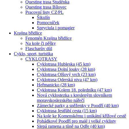
Questing trasa Studénka
Questing trasa Bílovec
Pracovní listy CZ⁄PL
Šikulín
Pomocníček
Spryciula i pomagier
Krajina břidlice
Fenomén Krajina břidlice
Na kole či pěšky
Flascharův důl
Cyklo, sport, turistika
CYKLOTRASY
Cyklotrasa Hubleska (45 km)
Cyklotrasa Dolní louky (28 km)
Cyklotrasa Olšový vrch (23 km)
Cyklotrasa Oderská niva (47 km)
Heřmanicko (28 km)
Cyklotrasa Kolem 18. poledníku (47 km)
Nová cyklostezka s kresleným slovníkem
moravskoslezského nářečí
Zámecké parky a sněženky v Poodří (40 km)
Cyklotrasa Jestřábí cesta (15 km)
Na kole ke Komenskému i unikátní křížové cestě
Pohádkové Poodří pro malé i velké cyklisty
Slepá ramena a tůně na Odře (40 km)