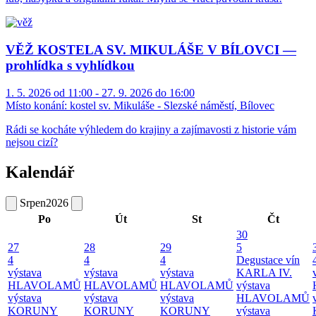
VĚŽ KOSTELA SV. MIKULÁŠE V BÍLOVCI —
prohlídka s vyhlídkou
1. 5. 2026 od 11:00 - 27. 9. 2026 do 16:00
Místo konání:
kostel sv. Mikuláše - Slezské náměstí, Bílovec
Rádi se kocháte výhledem do krajiny a zajímavosti z historie vám
nejsou cizí?
Kalendář
Srpen
2026
Po
Út
St
Čt
30
27
28
29
5
4
4
4
Degustace vín
výstava
výstava
výstava
KARLA IV.
HLAVOLAMŮ
HLAVOLAMŮ
HLAVOLAMŮ
výstava
výstava
výstava
výstava
HLAVOLAMŮ
KORUNY
KORUNY
KORUNY
výstava