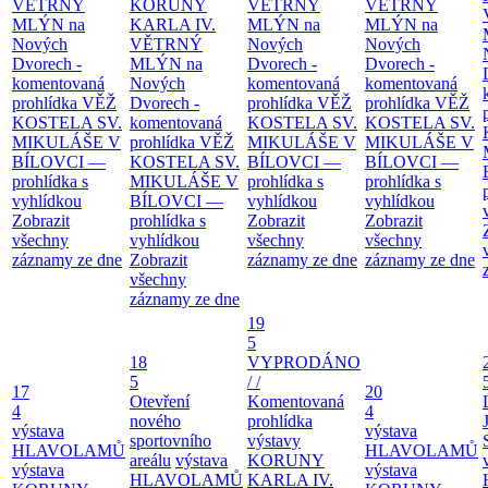
VĚTRNÝ
KORUNY
VĚTRNÝ
VĚTRNÝ
MLÝN na
KARLA IV.
MLÝN na
MLÝN na
Nových
VĚTRNÝ
Nových
Nových
Dvorech -
MLÝN na
Dvorech -
Dvorech -
komentovaná
Nových
komentovaná
komentovaná
prohlídka
VĚŽ
Dvorech -
prohlídka
VĚŽ
prohlídka
VĚŽ
KOSTELA SV.
komentovaná
KOSTELA SV.
KOSTELA SV.
MIKULÁŠE V
prohlídka
VĚŽ
MIKULÁŠE V
MIKULÁŠE V
BÍLOVCI —
KOSTELA SV.
BÍLOVCI —
BÍLOVCI —
prohlídka s
MIKULÁŠE V
prohlídka s
prohlídka s
vyhlídkou
BÍLOVCI —
vyhlídkou
vyhlídkou
Zobrazit
prohlídka s
Zobrazit
Zobrazit
všechny
vyhlídkou
všechny
všechny
záznamy ze dne
Zobrazit
záznamy ze dne
záznamy ze dne
všechny
záznamy ze dne
19
5
18
VYPRODÁNO
5
/ /
17
20
Otevření
Komentovaná
4
4
nového
prohlídka
výstava
výstava
sportovního
výstavy
HLAVOLAMŮ
HLAVOLAMŮ
areálu
výstava
KORUNY
výstava
výstava
HLAVOLAMŮ
KARLA IV.