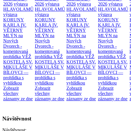
2026
výstava
2026
výstava
2026
výstava
2026
výstava
HLAVOLAMŮ
HLAVOLAMŮ
HLAVOLAMŮ
HLAVOLAMŮ
výstava
výstava
výstava
výstava
KORUNY
KORUNY
KORUNY
KORUNY
KARLA IV.
KARLA IV.
KARLA IV.
KARLA IV.
VĚTRNÝ
VĚTRNÝ
VĚTRNÝ
VĚTRNÝ
MLÝN na
MLÝN na
MLÝN na
MLÝN na
Nových
Nových
Nových
Nových
Dvorech -
Dvorech -
Dvorech -
Dvorech -
komentovaná
komentovaná
komentovaná
komentovaná
prohlídka
VĚŽ
prohlídka
VĚŽ
prohlídka
VĚŽ
prohlídka
VĚŽ
KOSTELA SV.
KOSTELA SV.
KOSTELA SV.
KOSTELA SV.
MIKULÁŠE V
MIKULÁŠE V
MIKULÁŠE V
MIKULÁŠE V
BÍLOVCI —
BÍLOVCI —
BÍLOVCI —
BÍLOVCI —
prohlídka s
prohlídka s
prohlídka s
prohlídka s
vyhlídkou
vyhlídkou
vyhlídkou
vyhlídkou
Zobrazit
Zobrazit
Zobrazit
Zobrazit
všechny
všechny
všechny
všechny
záznamy ze dne
záznamy ze dne
záznamy ze dne
záznamy ze dne
Návštěvnost
Návštěvnost: