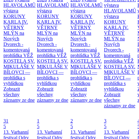
HLAVOLAMŮ
HLAVOLAMŮ
HLAVOLAMŮ
výstava
výstava
výstava
výstava
HLAVOLAMŮ
KORUNY
KORUNY
KORUNY
výstava
KARLA IV.
KARLA IV.
KARLA IV.
KORUNY
VĚTRNÝ
VĚTRNÝ
VĚTRNÝ
KARLA IV.
MLÝN na
MLÝN na
MLÝN na
VĚTRNÝ
Nových
Nových
Nových
MLÝN na
Dvorech -
Dvorech -
Dvorech -
Nových
komentovaná
komentovaná
komentovaná
Dvorech -
prohlídka
VĚŽ
prohlídka
VĚŽ
prohlídka
VĚŽ
komentovaná
KOSTELA SV.
KOSTELA SV.
KOSTELA SV.
prohlídka
VĚŽ
MIKULÁŠE V
MIKULÁŠE V
MIKULÁŠE V
KOSTELA SV.
BÍLOVCI —
BÍLOVCI —
BÍLOVCI —
MIKULÁŠE V
prohlídka s
prohlídka s
prohlídka s
BÍLOVCI —
vyhlídkou
vyhlídkou
vyhlídkou
prohlídka s
Zobrazit
Zobrazit
Zobrazit
vyhlídkou
všechny
všechny
všechny
Zobrazit
záznamy ze dne
záznamy ze dne
záznamy ze dne
všechny
záznamy ze dne
31
1
2
3
5
5
5
5
13. Varhanní
13. Varhanní
13. Varhanní
13. Varhanní
festival Odry
festival Odry
festival Odry
festival Odry