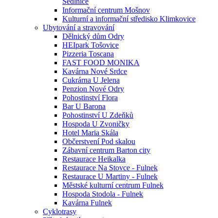
Sedlnice
Informační centrum Mošnov
Kulturní a informační středisko Klimkovice
Ubytování a stravování
Dělnický dům Odry
HEIpark Tošovice
Pizzeria Toscana
FAST FOOD MONIKA
Kavárna Nové Srdce
Cukrárna U Jelena
Penzion Nové Odry
Pohostinství Flora
Bar U Barona
Pohostinství U Zdeňků
Hospoda U Zvoničky
Hotel Maria Skála
Občerstvení Pod skalou
Zábavní centrum Barton city
Restaurace Heikalka
Restaurace Na Stovce - Fulnek
Restaurace U Martiny - Fulnek
Městské kulturní centrum Fulnek
Hospoda Stodola - Fulnek
Kavárna Fulnek
Cyklotrasy