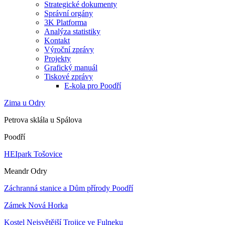
Strategické dokumenty
Správní orgány
3K Platforma
Analýza statistiky
Kontakt
Výroční zprávy
Projekty
Grafický manuál
Tiskové zprávy
E-kola pro Poodří
Zima u Odry
Petrova sklála u Spálova
Poodří
HEIpark Tošovice
Meandr Odry
Záchranná stanice a Dům přírody Poodří
Zámek Nová Horka
Kostel Nejsvětější Trojice ve Fulneku