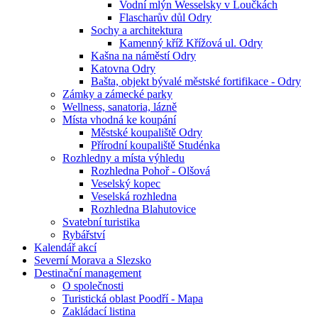
Vodní mlýn Wesselsky v Loučkách
Flascharův důl Odry
Sochy a architektura
Kamenný kříž Křížová ul. Odry
Kašna na náměstí Odry
Katovna Odry
Bašta, objekt bývalé městské fortifikace - Odry
Zámky a zámecké parky
Wellness, sanatoria, lázně
Místa vhodná ke koupání
Městské koupaliště Odry
Přírodní koupaliště Studénka
Rozhledny a místa výhledu
Rozhledna Pohoř - Olšová
Veselský kopec
Veselská rozhledna
Rozhledna Blahutovice
Svatební turistika
Rybářství
Kalendář akcí
Severní Morava a Slezsko
Destinační management
O společnosti
Turistická oblast Poodří - Mapa
Zakládací listina