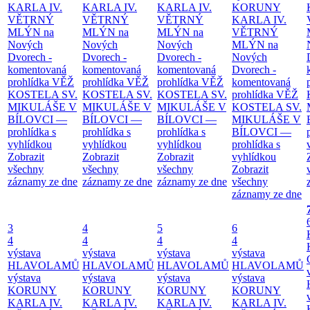
KARLA IV.
KARLA IV.
KARLA IV.
KORUNY
VĚTRNÝ
VĚTRNÝ
VĚTRNÝ
KARLA IV.
MLÝN na
MLÝN na
MLÝN na
VĚTRNÝ
Nových
Nových
Nových
MLÝN na
Dvorech -
Dvorech -
Dvorech -
Nových
komentovaná
komentovaná
komentovaná
Dvorech -
prohlídka
VĚŽ
prohlídka
VĚŽ
prohlídka
VĚŽ
komentovaná
KOSTELA SV.
KOSTELA SV.
KOSTELA SV.
prohlídka
VĚŽ
MIKULÁŠE V
MIKULÁŠE V
MIKULÁŠE V
KOSTELA SV.
BÍLOVCI —
BÍLOVCI —
BÍLOVCI —
MIKULÁŠE V
prohlídka s
prohlídka s
prohlídka s
BÍLOVCI —
vyhlídkou
vyhlídkou
vyhlídkou
prohlídka s
Zobrazit
Zobrazit
Zobrazit
vyhlídkou
všechny
všechny
všechny
Zobrazit
záznamy ze dne
záznamy ze dne
záznamy ze dne
všechny
záznamy ze dne
3
4
5
6
4
4
4
4
výstava
výstava
výstava
výstava
HLAVOLAMŮ
HLAVOLAMŮ
HLAVOLAMŮ
HLAVOLAMŮ
výstava
výstava
výstava
výstava
KORUNY
KORUNY
KORUNY
KORUNY
KARLA IV.
KARLA IV.
KARLA IV.
KARLA IV.