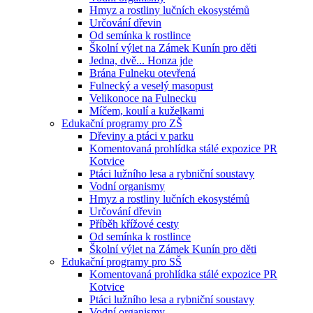
Hmyz a rostliny lučních ekosystémů
Určování dřevin
Od semínka k rostlince
Školní výlet na Zámek Kunín pro děti
Jedna, dvě... Honza jde
Brána Fulneku otevřená
Fulnecký a veselý masopust
Velikonoce na Fulnecku
Míčem, koulí a kuželkami
Edukační programy pro ZŠ
Dřeviny a ptáci v parku
Komentovaná prohlídka stálé expozice PR
Kotvice
Ptáci lužního lesa a rybniční soustavy
Vodní organismy
Hmyz a rostliny lučních ekosystémů
Určování dřevin
Příběh křížové cesty
Od semínka k rostlince
Školní výlet na Zámek Kunín pro děti
Edukační programy pro SŠ
Komentovaná prohlídka stálé expozice PR
Kotvice
Ptáci lužního lesa a rybniční soustavy
Vodní organismy