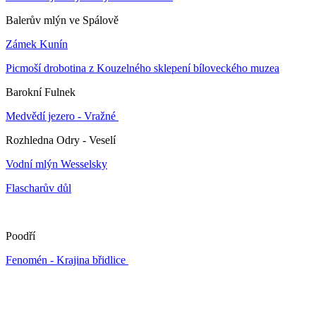
Balerův mlýn ve Spálově
Zámek Kunín
Picmoší drobotina z Kouzelného sklepení bíloveckého muzea
Barokní Fulnek
Medvědí jezero - Vražné
Rozhledna Odry - Veselí
Vodní mlýn Wesselsky
Flascharův důl
Poodří
Fenomén - Krajina břidlice