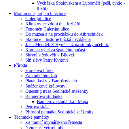
Vycházka Spálovskem a Luboměří (peší, cyklo -
8 km)
Monuments, art, architecture
Galerijní ulice
Klimkovice zdobí díla řezbářů
Fenomén Galerijní ulice
Do muzea a na procházku do Albrechtiček
Skotnice – historie blízká i vzdálená
J. G. Mendel: Z Hynčic až na stránky učebnic
Kam na výlet za špatného počasí
Skrytý středověk v Bílovci
Síň slávy Petry Kvitové
Příroda
Hončova hůrka
Za kuňkáním žab
Platan lásky v Bartošovicích
Sněženkové království
Questing trasa Sedlnické sněženky
Bannerova studánka
Bannerova studánka - Mapa
Petrova skála
Přírodní památka Sedlnické sněženky
Technické památky
Za tradicí mlynářského řemesla
Nejmenší větrný mlýn