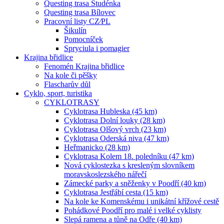
Questing trasa Studénka
Questing trasa Bílovec
Pracovní listy CZ⁄PL
Šikulín
Pomocníček
Spryciula i pomagier
Krajina břidlice
Fenomén Krajina břidlice
Na kole či pěšky
Flascharův důl
Cyklo, sport, turistika
CYKLOTRASY
Cyklotrasa Hubleska (45 km)
Cyklotrasa Dolní louky (28 km)
Cyklotrasa Olšový vrch (23 km)
Cyklotrasa Oderská niva (47 km)
Heřmanicko (28 km)
Cyklotrasa Kolem 18. poledníku (47 km)
Nová cyklostezka s kresleným slovníkem
moravskoslezského nářečí
Zámecké parky a sněženky v Poodří (40 km)
Cyklotrasa Jestřábí cesta (15 km)
Na kole ke Komenskému i unikátní křížové cestě
Pohádkové Poodří pro malé i velké cyklisty
Slepá ramena a tůně na Odře (40 km)