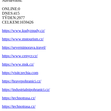
Návštěvnost:
ONLINE:
0
DNES:
415
TÝDEN:
2977
CELKEM:
1659426
https://www.kudyznudy.cz/
https://www.mstourism.cz/
https://severnimorava.travel/
https://www.cenycr.cz/
https://www.msk.cz/
https://visitczechia.com
https://hravepohranici.cz/
https://industrialnipohranici.cz/
https://technotrasa.cz/
https://technotrasa.cz/