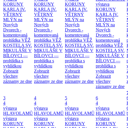
KORUNY
KORUNY
KORUNY
výstava
KARLA IV.
KARLA IV.
KARLA IV.
KORUNY
VĚTRNÝ
VĚTRNÝ
VĚTRNÝ
KARLA IV.
MLÝN na
MLÝN na
MLÝN na
VĚTRNÝ
Nových
Nových
Nových
MLÝN na
Dvorech -
Dvorech -
Dvorech -
Nových
komentovaná
komentovaná
komentovaná
Dvorech -
prohlídka
VĚŽ
prohlídka
VĚŽ
prohlídka
VĚŽ
komentovaná
KOSTELA SV.
KOSTELA SV.
KOSTELA SV.
prohlídka
VĚŽ
MIKULÁŠE V
MIKULÁŠE V
MIKULÁŠE V
KOSTELA SV.
BÍLOVCI —
BÍLOVCI —
BÍLOVCI —
MIKULÁŠE V
prohlídka s
prohlídka s
prohlídka s
BÍLOVCI —
vyhlídkou
vyhlídkou
vyhlídkou
prohlídka s
Zobrazit
Zobrazit
Zobrazit
vyhlídkou
všechny
všechny
všechny
Zobrazit
záznamy ze dne
záznamy ze dne
záznamy ze dne
všechny
záznamy ze dne
3
4
5
6
4
4
4
4
výstava
výstava
výstava
výstava
HLAVOLAMŮ
HLAVOLAMŮ
HLAVOLAMŮ
HLAVOLAMŮ
výstava
výstava
výstava
výstava
KORUNY
KORUNY
KORUNY
KORUNY