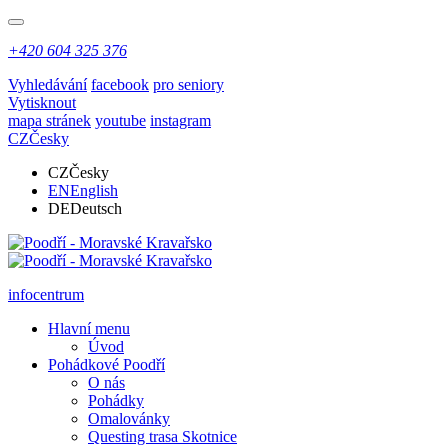
+420 604 325 376
Vyhledávání
facebook
pro seniory
Vytisknout
mapa stránek
youtube
instagram
CZ
Česky
CZ
Česky
EN
English
DE
Deutsch
infocentrum
Hlavní menu
Úvod
Pohádkové Poodří
O nás
Pohádky
Omalovánky
Questing trasa Skotnice