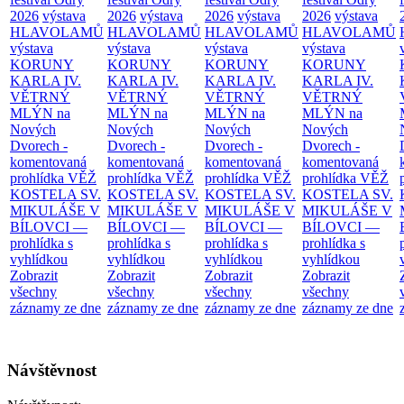
2026
výstava
2026
výstava
2026
výstava
2026
výstava
HLAVOLAMŮ
HLAVOLAMŮ
HLAVOLAMŮ
HLAVOLAMŮ
výstava
výstava
výstava
výstava
KORUNY
KORUNY
KORUNY
KORUNY
KARLA IV.
KARLA IV.
KARLA IV.
KARLA IV.
VĚTRNÝ
VĚTRNÝ
VĚTRNÝ
VĚTRNÝ
MLÝN na
MLÝN na
MLÝN na
MLÝN na
Nových
Nových
Nových
Nových
Dvorech -
Dvorech -
Dvorech -
Dvorech -
komentovaná
komentovaná
komentovaná
komentovaná
prohlídka
VĚŽ
prohlídka
VĚŽ
prohlídka
VĚŽ
prohlídka
VĚŽ
KOSTELA SV.
KOSTELA SV.
KOSTELA SV.
KOSTELA SV.
MIKULÁŠE V
MIKULÁŠE V
MIKULÁŠE V
MIKULÁŠE V
BÍLOVCI —
BÍLOVCI —
BÍLOVCI —
BÍLOVCI —
prohlídka s
prohlídka s
prohlídka s
prohlídka s
vyhlídkou
vyhlídkou
vyhlídkou
vyhlídkou
Zobrazit
Zobrazit
Zobrazit
Zobrazit
všechny
všechny
všechny
všechny
záznamy ze dne
záznamy ze dne
záznamy ze dne
záznamy ze dne
Návštěvnost