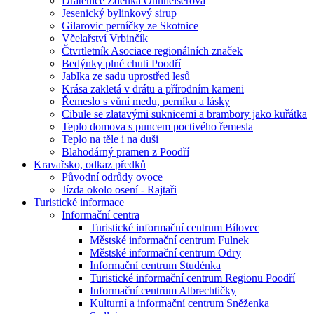
Drátenice Zdenka Ohnheiserová
Jesenický bylinkový sirup
Gilarovic perníčky ze Skotnice
Včelařství Vrbinčík
Čtvrtletník Asociace regionálních značek
Bedýnky plné chuti Poodří
Jablka ze sadu uprostřed lesů
Krása zakletá v drátu a přírodním kameni
Řemeslo s vůní medu, perníku a lásky
Cibule se zlatavými suknicemi a brambory jako kuřátka
Teplo domova s puncem poctivého řemesla
Teplo na těle i na duši
Blahodárný pramen z Poodří
Kravařsko, odkaz předků
Původní odrůdy ovoce
Jízda okolo osení - Rajtaři
Turistické informace
Informační centra
Turistické informační centrum Bílovec
Městské informační centrum Fulnek
Městské informační centrum Odry
Informační centrum Studénka
Turistické informační centrum Regionu Poodří
Informační centrum Albrechtičky
Kulturní a informační centrum Sněženka