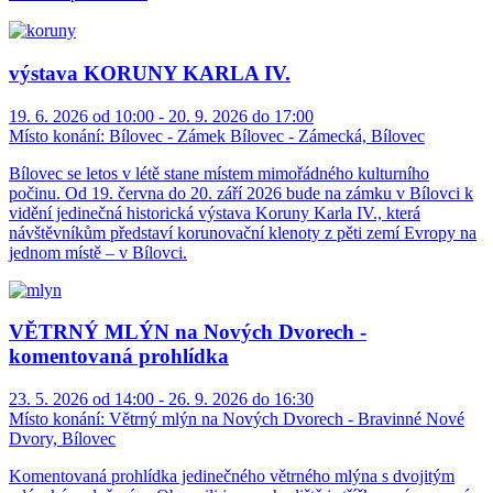
výstava KORUNY KARLA IV.
19. 6. 2026 od 10:00 - 20. 9. 2026 do 17:00
Místo konání:
Bílovec - Zámek Bílovec - Zámecká, Bílovec
Bílovec se letos v létě stane místem mimořádného kulturního
počinu. Od 19. června do 20. září 2026 bude na zámku v Bílovci k
vidění jedinečná historická výstava Koruny Karla IV., která
návštěvníkům představí korunovační klenoty z pěti zemí Evropy na
jednom místě – v Bílovci.
VĚTRNÝ MLÝN na Nových Dvorech -
komentovaná prohlídka
23. 5. 2026 od 14:00 - 26. 9. 2026 do 16:30
Místo konání:
Větrný mlýn na Nových Dvorech - Bravinné Nové
Dvory, Bílovec
Komentovaná prohlídka jedinečného větrného mlýna s dvojitým