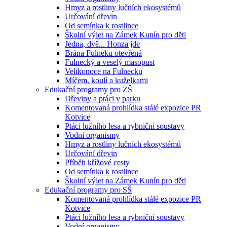
Hmyz a rostliny lučních ekosystémů
Určování dřevin
Od semínka k rostlince
Školní výlet na Zámek Kunín pro děti
Jedna, dvě... Honza jde
Brána Fulneku otevřená
Fulnecký a veselý masopust
Velikonoce na Fulnecku
Míčem, koulí a kuželkami
Edukační programy pro ZŠ
Dřeviny a ptáci v parku
Komentovaná prohlídka stálé expozice PR
Kotvice
Ptáci lužního lesa a rybniční soustavy
Vodní organismy
Hmyz a rostliny lučních ekosystémů
Určování dřevin
Příběh křížové cesty
Od semínka k rostlince
Školní výlet na Zámek Kunín pro děti
Edukační programy pro SŠ
Komentovaná prohlídka stálé expozice PR
Kotvice
Ptáci lužního lesa a rybniční soustavy
Vodní organismy