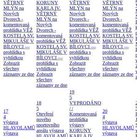
VĚTRNÝ
KORUNY
VĚTRNÝ
VĚTRNÝ
MLÝN na
KARLA IV.
MLÝN na
MLÝN na
Nových
VĚTRNÝ
Nových
Nových
Dvorech -
MLÝN na
Dvorech -
Dvorech -
komentovaná
Nových
komentovaná
komentovaná
prohlídka
VĚŽ
Dvorech -
prohlídka
VĚŽ
prohlídka
VĚŽ
KOSTELA SV.
komentovaná
KOSTELA SV.
KOSTELA SV.
MIKULÁŠE V
prohlídka
VĚŽ
MIKULÁŠE V
MIKULÁŠE V
BÍLOVCI —
KOSTELA SV.
BÍLOVCI —
BÍLOVCI —
prohlídka s
MIKULÁŠE V
prohlídka s
prohlídka s
vyhlídkou
BÍLOVCI —
vyhlídkou
vyhlídkou
Zobrazit
prohlídka s
Zobrazit
Zobrazit
všechny
vyhlídkou
všechny
všechny
záznamy ze dne
Zobrazit
záznamy ze dne
záznamy ze dne
všechny
záznamy ze dne
19
5
18
VYPRODÁNO
5
/ /
17
20
Otevření
Komentovaná
4
4
nového
prohlídka
výstava
výstava
sportovního
výstavy
HLAVOLAMŮ
HLAVOLAMŮ
areálu
výstava
KORUNY
výstava
výstava
HLAVOLAMŮ
KARLA IV.