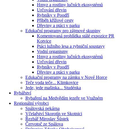
Hmyz a rostliny lučních ekosystémů
Určování dřevin
Rybníky v Poodří
Příběh křížové cesty
Dřeviny a ptáci v parku
Edukační programy pro zájmové skupiny
Komentovaná prohlídka stálé expozice PR
Kotvice
Ptáci lužního lesa a rybniční soustavy
Vodní organismy
Hmyz a rostliny lučních ekosystémů
Určování dřevin
Rybníky v Poodří
Dřeviny a ptáci v parku
Edukační programy na zámku v Nové Horce
Teče voda teče... Klimkovice
Jede, jede mašinka... Studénka
Rybářství
Rybaření na Medvědím jezeře ve Vražném
Regionální výrobci
Spálovská pekárna
Včelařství Skorotín ve Skotnici
Řezbář Miroslav Šůstek
Červotoč ze Spálova