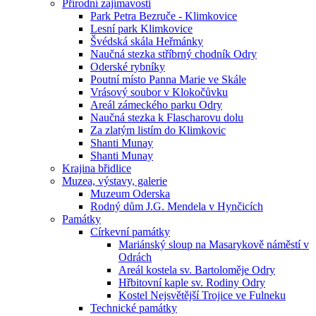
Přírodní zajímavosti
Park Petra Bezruče - Klimkovice
Lesní park Klimkovice
Švédská skála Heřmánky
Naučná stezka stříbrný chodník Odry
Oderské rybníky
Poutní místo Panna Marie ve Skále
Vrásový soubor v Klokočůvku
Areál zámeckého parku Odry
Naučná stezka k Flascharovu dolu
Za zlatým listím do Klimkovic
Shanti Munay
Shanti Munay
Krajina břidlice
Muzea, výstavy, galerie
Muzeum Oderska
Rodný dům J.G. Mendela v Hynčicích
Památky
Církevní památky
Mariánský sloup na Masarykově náměstí v
Odrách
Areál kostela sv. Bartoloměje Odry
Hřbitovní kaple sv. Rodiny Odry
Kostel Nejsvětější Trojice ve Fulneku
Technické památky