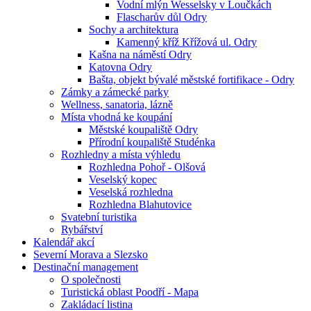
Vodní mlýn Wesselsky v Loučkách
Flascharův důl Odry
Sochy a architektura
Kamenný kříž Křížová ul. Odry
Kašna na náměstí Odry
Katovna Odry
Bašta, objekt bývalé městské fortifikace - Odry
Zámky a zámecké parky
Wellness, sanatoria, lázně
Místa vhodná ke koupání
Městské koupaliště Odry
Přírodní koupaliště Studénka
Rozhledny a místa výhledu
Rozhledna Pohoř - Olšová
Veselský kopec
Veselská rozhledna
Rozhledna Blahutovice
Svatební turistika
Rybářství
Kalendář akcí
Severní Morava a Slezsko
Destinační management
O společnosti
Turistická oblast Poodří - Mapa
Zakládací listina