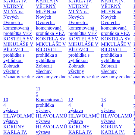
KARLA IV.
KARLA IV.
KARLA IV.
KARLA IV.
VĚTRNÝ
VĚTRNÝ
VĚTRNÝ
VĚTRNÝ
MLÝN na
MLÝN na
MLÝN na
MLÝN na
Nových
Nových
Nových
Nových
Dvorech -
Dvorech -
Dvorech -
Dvorech -
komentovaná
komentovaná
komentovaná
komentovaná
prohlídka
VĚŽ
prohlídka
VĚŽ
prohlídka
VĚŽ
prohlídka
VĚŽ
KOSTELA SV.
KOSTELA SV.
KOSTELA SV.
KOSTELA SV.
MIKULÁŠE V
MIKULÁŠE V
MIKULÁŠE V
MIKULÁŠE V
BÍLOVCI —
BÍLOVCI —
BÍLOVCI —
BÍLOVCI —
prohlídka s
prohlídka s
prohlídka s
prohlídka s
vyhlídkou
vyhlídkou
vyhlídkou
vyhlídkou
Zobrazit
Zobrazit
Zobrazit
Zobrazit
všechny
všechny
všechny
všechny
záznamy ze dne
záznamy ze dne
záznamy ze dne
záznamy ze dne
11
5
10
Komentovaná
12
13
4
prohlídka
4
4
výstava
výstavy
výstava
výstava
HLAVOLAMŮ
HLAVOLAMŮ
HLAVOLAMŮ
HLAVOLAMŮ
výstava
výstava
výstava
výstava
KORUNY
HLAVOLAMŮ
KORUNY
KORUNY
KARLA IV.
výstava
KARLA IV.
KARLA IV.