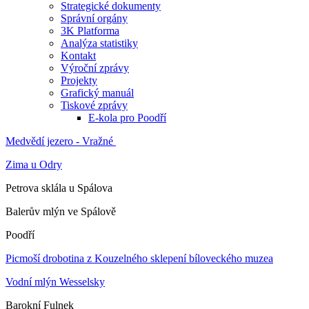
Strategické dokumenty
Správní orgány
3K Platforma
Analýza statistiky
Kontakt
Výroční zprávy
Projekty
Grafický manuál
Tiskové zprávy
E-kola pro Poodří
Medvědí jezero - Vražné
Zima u Odry
Petrova sklála u Spálova
Balerův mlýn ve Spálově
Poodří
Picmoší drobotina z Kouzelného sklepení bíloveckého muzea
Vodní mlýn Wesselsky
Barokní Fulnek