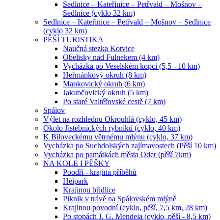
Sedlnice – Kateřinice – Petřvald – Mošnov –
Sedlnice (cyklo 32 km)
Sedlnice – Kateřinice – Petřvald – Mošnov – Sedlnice
(cyklo 32 km)
PĚŠÍ TURISTIKA
Naučná stezka Kotvice
Obelisky nad Fulnekem (4 km)
Vycházka po Veselském kopci (5,5 - 10 km)
Heřmánkový okruh (8 km)
Mankovický okruh (6 km)
Jakubčovický okruh (5 km)
Po staré Valtéřovské cestě (7 km)
Spálov
Výlet na rozhlednu Okrouhlá (cyklo, 45 km)
Okolo Jistebnických rybníků (cyklo, 40 km)
K Bíloveckému větrnému mlýnu (cyklo, 37 km)
Vycházka po Suchdolských zajímavostech (Pěší 10 km)
Vycházka po památkách města Oder (pěší 7km)
NA KOLE I PĚŠKY
Poodří - krajina příběhů
Heipark
Krajinou břidlice
Piknik v trávě na Spálovském mlýně
Krajinou povodní (cyklo, pěší, 7,5 km, 28 km)
Po stopách J. G. Mendela (cyklo, pěší - 8,5 km)