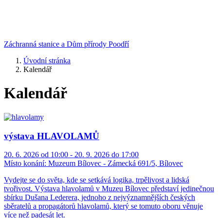
Záchranná stanice a Dům přírody Poodří
Úvodní stránka
Kalendář
Kalendář
výstava HLAVOLAMŮ
20. 6. 2026 od 10:00 - 20. 9. 2026 do 17:00
Místo konání:
Muzeum Bílovec - Zámecká 691/5, Bílovec
Vydejte se do světa, kde se setkává logika, trpělivost a lidská
tvořivost. Výstava hlavolamů v Muzeu Bílovec představí jedinečnou
sbírku Dušana Lederera, jednoho z nejvýznamnějších českých
sběratelů a propagátorů hlavolamů, který se tomuto oboru věnuje
více než padesát let.