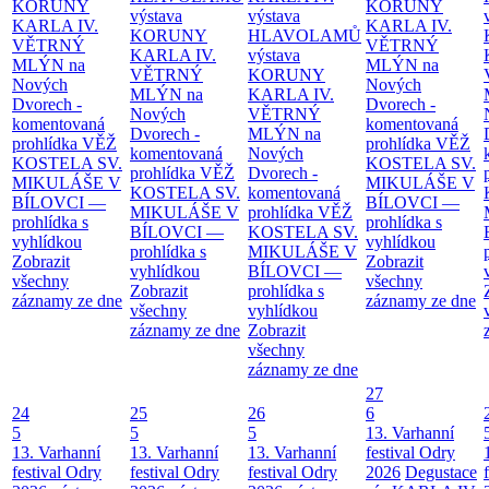
KORUNY
KORUNY
výstava
výstava
KARLA IV.
KARLA IV.
KORUNY
HLAVOLAMŮ
VĚTRNÝ
VĚTRNÝ
KARLA IV.
výstava
MLÝN na
MLÝN na
VĚTRNÝ
KORUNY
Nových
Nových
MLÝN na
KARLA IV.
Dvorech -
Dvorech -
Nových
VĚTRNÝ
komentovaná
komentovaná
Dvorech -
MLÝN na
prohlídka
VĚŽ
prohlídka
VĚŽ
komentovaná
Nových
KOSTELA SV.
KOSTELA SV.
prohlídka
VĚŽ
Dvorech -
MIKULÁŠE V
MIKULÁŠE V
KOSTELA SV.
komentovaná
BÍLOVCI —
BÍLOVCI —
MIKULÁŠE V
prohlídka
VĚŽ
prohlídka s
prohlídka s
BÍLOVCI —
KOSTELA SV.
vyhlídkou
vyhlídkou
prohlídka s
MIKULÁŠE V
Zobrazit
Zobrazit
vyhlídkou
BÍLOVCI —
všechny
všechny
Zobrazit
prohlídka s
záznamy ze dne
záznamy ze dne
všechny
vyhlídkou
záznamy ze dne
Zobrazit
všechny
záznamy ze dne
27
24
25
26
6
5
5
5
13. Varhanní
13. Varhanní
13. Varhanní
13. Varhanní
festival Odry
festival Odry
festival Odry
festival Odry
2026
Degustace