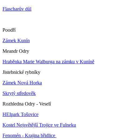
Flascharův důl
Poodří
Zámek Kunín
Meandr Odry
Hraběnka Marie Walburga na zámku v Kuníně
Jistebnické rybníky
Zámek Nová Horka
Skrytý středověk
Rozhledna Odry - Veselí
HEIpark Tošovice
Kostel Nejsvětější Trojice ve Fulneku
Fenomén - Krajina břidlice