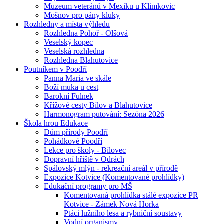
Muzeum veteránů v Mexiku u Klimkovic
Mošnov pro pány kluky
Rozhledny a místa výhledu
Rozhledna Pohoř - Olšová
Veselský kopec
Veselská rozhledna
Rozhledna Blahutovice
Poutníkem v Poodří
Panna Maria ve skále
Boží muka u cest
Barokní Fulnek
Křížové cesty Bílov a Blahutovice
Harmonogram putování: Sezóna 2026
Škola hrou Edukace
Dům přírody Poodří
Pohádkové Poodří
Lekce pro školy - Bílovec
Dopravní hřiště v Odrách
Spálovský mlýn - rekreační areál v přírodě
Expozice Kotvice (Komentované prohlídky)
Edukační programy pro MŠ
Komentovaná prohlídka stálé expozice PR
Kotvice - Zámek Nová Horka
Ptáci lužního lesa a rybniční soustavy
Vodní organismy