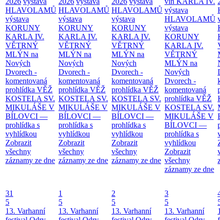
2026
výstava
2026
výstava
2026
výstava
vín KARLA IV.
HLAVOLAMŮ
HLAVOLAMŮ
HLAVOLAMŮ
výstava
výstava
výstava
výstava
HLAVOLAMŮ
KORUNY
KORUNY
KORUNY
výstava
KARLA IV.
KARLA IV.
KARLA IV.
KORUNY
VĚTRNÝ
VĚTRNÝ
VĚTRNÝ
KARLA IV.
MLÝN na
MLÝN na
MLÝN na
VĚTRNÝ
Nových
Nových
Nových
MLÝN na
Dvorech -
Dvorech -
Dvorech -
Nových
komentovaná
komentovaná
komentovaná
Dvorech -
prohlídka
VĚŽ
prohlídka
VĚŽ
prohlídka
VĚŽ
komentovaná
KOSTELA SV.
KOSTELA SV.
KOSTELA SV.
prohlídka
VĚŽ
MIKULÁŠE V
MIKULÁŠE V
MIKULÁŠE V
KOSTELA SV.
BÍLOVCI —
BÍLOVCI —
BÍLOVCI —
MIKULÁŠE V
prohlídka s
prohlídka s
prohlídka s
BÍLOVCI —
vyhlídkou
vyhlídkou
vyhlídkou
prohlídka s
Zobrazit
Zobrazit
Zobrazit
vyhlídkou
všechny
všechny
všechny
Zobrazit
záznamy ze dne
záznamy ze dne
záznamy ze dne
všechny
záznamy ze dne
31
1
2
3
5
5
5
5
13. Varhanní
13. Varhanní
13. Varhanní
13. Varhanní
festival Odry
festival Odry
festival Odry
festival Odry