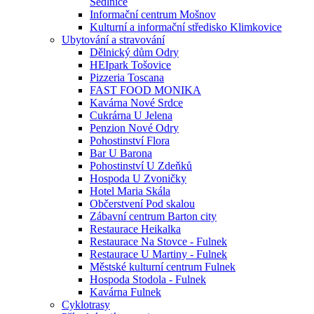
Sedlnice
Informační centrum Mošnov
Kulturní a informační středisko Klimkovice
Ubytování a stravování
Dělnický dům Odry
HEIpark Tošovice
Pizzeria Toscana
FAST FOOD MONIKA
Kavárna Nové Srdce
Cukrárna U Jelena
Penzion Nové Odry
Pohostinství Flora
Bar U Barona
Pohostinství U Zdeňků
Hospoda U Zvoničky
Hotel Maria Skála
Občerstvení Pod skalou
Zábavní centrum Barton city
Restaurace Heikalka
Restaurace Na Stovce - Fulnek
Restaurace U Martiny - Fulnek
Městské kulturní centrum Fulnek
Hospoda Stodola - Fulnek
Kavárna Fulnek
Cyklotrasy