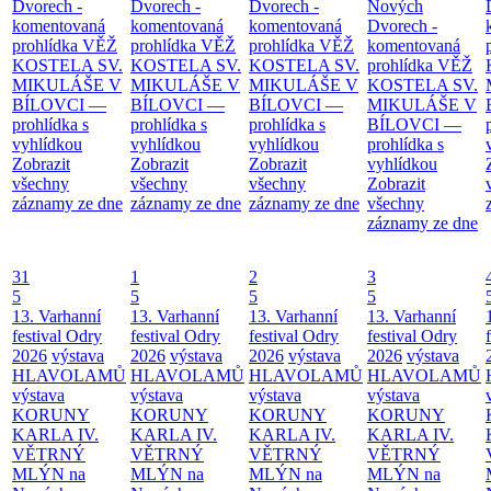
Dvorech -
Dvorech -
Dvorech -
Nových
komentovaná
komentovaná
komentovaná
Dvorech -
prohlídka
VĚŽ
prohlídka
VĚŽ
prohlídka
VĚŽ
komentovaná
KOSTELA SV.
KOSTELA SV.
KOSTELA SV.
prohlídka
VĚŽ
MIKULÁŠE V
MIKULÁŠE V
MIKULÁŠE V
KOSTELA SV.
BÍLOVCI —
BÍLOVCI —
BÍLOVCI —
MIKULÁŠE V
prohlídka s
prohlídka s
prohlídka s
BÍLOVCI —
vyhlídkou
vyhlídkou
vyhlídkou
prohlídka s
Zobrazit
Zobrazit
Zobrazit
vyhlídkou
všechny
všechny
všechny
Zobrazit
záznamy ze dne
záznamy ze dne
záznamy ze dne
všechny
záznamy ze dne
31
1
2
3
5
5
5
5
13. Varhanní
13. Varhanní
13. Varhanní
13. Varhanní
festival Odry
festival Odry
festival Odry
festival Odry
2026
výstava
2026
výstava
2026
výstava
2026
výstava
HLAVOLAMŮ
HLAVOLAMŮ
HLAVOLAMŮ
HLAVOLAMŮ
výstava
výstava
výstava
výstava
KORUNY
KORUNY
KORUNY
KORUNY
KARLA IV.
KARLA IV.
KARLA IV.
KARLA IV.
VĚTRNÝ
VĚTRNÝ
VĚTRNÝ
VĚTRNÝ
MLÝN na
MLÝN na
MLÝN na
MLÝN na