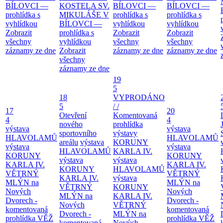
BÍLOVCI —
KOSTELA SV.
BÍLOVCI —
BÍLOVCI —
prohlídka s
MIKULÁŠE V
prohlídka s
prohlídka s
vyhlídkou
BÍLOVCI —
vyhlídkou
vyhlídkou
Zobrazit
prohlídka s
Zobrazit
Zobrazit
všechny
vyhlídkou
všechny
všechny
záznamy ze dne
Zobrazit
záznamy ze dne
záznamy ze dne
všechny
záznamy ze dne
19
5
18
VYPRODÁNO
5
/ /
17
20
Otevření
Komentovaná
4
4
nového
prohlídka
výstava
výstava
sportovního
výstavy
HLAVOLAMŮ
HLAVOLAMŮ
areálu
výstava
KORUNY
výstava
výstava
HLAVOLAMŮ
KARLA IV.
KORUNY
KORUNY
výstava
výstava
KARLA IV.
KARLA IV.
KORUNY
HLAVOLAMŮ
VĚTRNÝ
VĚTRNÝ
KARLA IV.
výstava
MLÝN na
MLÝN na
VĚTRNÝ
KORUNY
Nových
Nových
MLÝN na
KARLA IV.
Dvorech -
Dvorech -
Nových
VĚTRNÝ
komentovaná
komentovaná
Dvorech -
MLÝN na
prohlídka
VĚŽ
prohlídka
VĚŽ
komentovaná
Nových