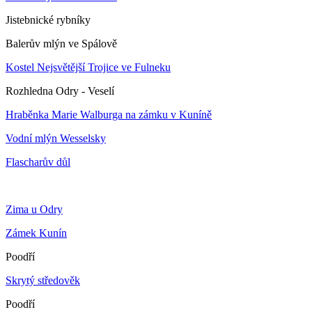
Jistebnické rybníky
Balerův mlýn ve Spálově
Kostel Nejsvětější Trojice ve Fulneku
Rozhledna Odry - Veselí
Hraběnka Marie Walburga na zámku v Kuníně
Vodní mlýn Wesselsky
Flascharův důl
Zima u Odry
Zámek Kunín
Poodří
Skrytý středověk
Poodří