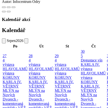
Autor:
Infocentrum Odry
Kalendář akcí
Kalendář
Srpen
2026
Po
Út
St
Čt
30
27
28
29
5
4
4
4
Degustace vín
výstava
výstava
výstava
KARLA IV.
HLAVOLAMŮ
HLAVOLAMŮ
HLAVOLAMŮ
výstava
výstava
výstava
výstava
HLAVOLAMŮ
KORUNY
KORUNY
KORUNY
výstava
KARLA IV.
KARLA IV.
KARLA IV.
KORUNY
VĚTRNÝ
VĚTRNÝ
VĚTRNÝ
KARLA IV.
MLÝN na
MLÝN na
MLÝN na
VĚTRNÝ
Nových
Nových
Nových
MLÝN na
Dvorech -
Dvorech -
Dvorech -
Nových
komentovaná
komentovaná
komentovaná
Dvorech -
prohlídka
VĚŽ
prohlídka
VĚŽ
prohlídka
VĚŽ
komentovaná