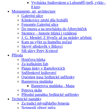
Vycházka Spálovskem a Luboměří (peší, cyklo -
8 km)
Monuments, art, architecture
Galerijní ulice
Klimkovice zdobí díla řezbářů
Fenomén Galerijní ulice
Do muzea a na procházku do Albrechtiček
Skotnice – historie blízká i vzdálená
J. G. Mendel: Z Hynčic až na stránky učebnic
Kam na výlet za špatného počasí
Skrytý středověk v Bílovci
Síň slávy Petry Kvitové
Příroda
Hončova hůrka
Za kuňkáním žab
Platan lásky v Bartošovicích
Sněženkové království
Questing trasa Sedlnické sněženky
Bannerova studánka
Bannerova studánka - Mapa
Petrova skála
Přírodní památka Sedlnické sněženky
Technické památky
Za tradicí mlynářského řemesla
Nejmenší větrný mlýn