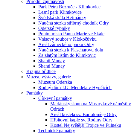
Přírodní zajímavosti
Park Petra Bezruče - Klimkovice
Lesní park Klimkovice
Švédská skála Heřmánky
Naučná stezka stříbrný chodník Odry
Oderské rybníky
Poutní místo Panna Marie ve Skále
Vrásový soubor v Klokočůvku
Areál zámeckého parku Odry
Naučná stezka k Flascharovu dolu
Za zlatým listím do Klimkovic
Shanti Munay
Shanti Munay
Krajina břidlice
Muzea, výstavy, galerie
Muzeum Oderska
Rodný dům J.G. Mendela v Hynčicích
Památky
Církevní památky
Mariánský sloup na Masarykově náměstí v
Odrách
Areál kostela sv. Bartoloměje Odry
Hřbitovní kaple sv. Rodiny Odry
Kostel Nejsvětější Trojice ve Fulneku
Technické památky