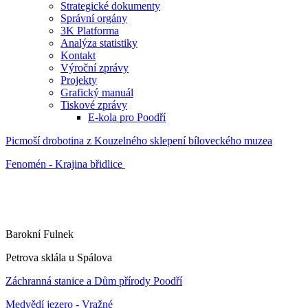
Strategické dokumenty
Správní orgány
3K Platforma
Analýza statistiky
Kontakt
Výroční zprávy
Projekty
Grafický manuál
Tiskové zprávy
E-kola pro Poodří
Picmoší drobotina z Kouzelného sklepení bíloveckého muzea
Fenomén - Krajina břidlice
Barokní Fulnek
Petrova sklála u Spálova
Záchranná stanice a Dům přírody Poodří
Medvědí jezero - Vražné