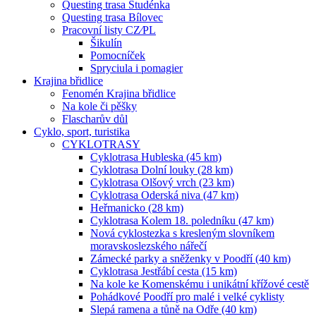
Questing trasa Studénka
Questing trasa Bílovec
Pracovní listy CZ⁄PL
Šikulín
Pomocníček
Spryciula i pomagier
Krajina břidlice
Fenomén Krajina břidlice
Na kole či pěšky
Flascharův důl
Cyklo, sport, turistika
CYKLOTRASY
Cyklotrasa Hubleska (45 km)
Cyklotrasa Dolní louky (28 km)
Cyklotrasa Olšový vrch (23 km)
Cyklotrasa Oderská niva (47 km)
Heřmanicko (28 km)
Cyklotrasa Kolem 18. poledníku (47 km)
Nová cyklostezka s kresleným slovníkem
moravskoslezského nářečí
Zámecké parky a sněženky v Poodří (40 km)
Cyklotrasa Jestřábí cesta (15 km)
Na kole ke Komenskému i unikátní křížové cestě
Pohádkové Poodří pro malé i velké cyklisty
Slepá ramena a tůně na Odře (40 km)