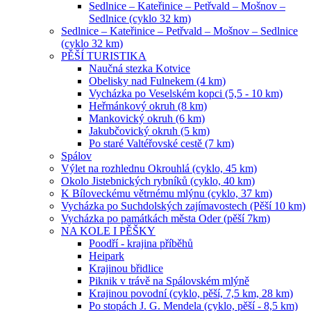
Sedlnice – Kateřinice – Petřvald – Mošnov –
Sedlnice (cyklo 32 km)
Sedlnice – Kateřinice – Petřvald – Mošnov – Sedlnice
(cyklo 32 km)
PĚŠÍ TURISTIKA
Naučná stezka Kotvice
Obelisky nad Fulnekem (4 km)
Vycházka po Veselském kopci (5,5 - 10 km)
Heřmánkový okruh (8 km)
Mankovický okruh (6 km)
Jakubčovický okruh (5 km)
Po staré Valtéřovské cestě (7 km)
Spálov
Výlet na rozhlednu Okrouhlá (cyklo, 45 km)
Okolo Jistebnických rybníků (cyklo, 40 km)
K Bíloveckému větrnému mlýnu (cyklo, 37 km)
Vycházka po Suchdolských zajímavostech (Pěší 10 km)
Vycházka po památkách města Oder (pěší 7km)
NA KOLE I PĚŠKY
Poodří - krajina příběhů
Heipark
Krajinou břidlice
Piknik v trávě na Spálovském mlýně
Krajinou povodní (cyklo, pěší, 7,5 km, 28 km)
Po stopách J. G. Mendela (cyklo, pěší - 8,5 km)