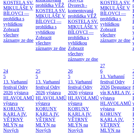
KOSTELA SV.
KOSTELA SV.
prohlídka
VĚŽ
Dvorech -
MIKULÁŠE V
MIKULÁŠE V
KOSTELA SV.
komentovaná
BÍLOVCI —
BÍLOVCI —
MIKULÁŠE V
prohlídka
VĚŽ
prohlídka s
prohlídka s
BÍLOVCI —
KOSTELA SV.
vyhlídkou
vyhlídkou
prohlídka s
MIKULÁŠE V
Zobrazit
Zobrazit
vyhlídkou
BÍLOVCI —
všechny
všechny
Zobrazit
prohlídka s
záznamy ze dne
záznamy ze dne
všechny
vyhlídkou
záznamy ze dne
Zobrazit
všechny
záznamy ze dne
27
24
25
26
6
5
5
5
13. Varhanní
13. Varhanní
13. Varhanní
13. Varhanní
festival Odry
festival Odry
festival Odry
festival Odry
2026
Degustace
2026
výstava
2026
výstava
2026
výstava
vín KARLA IV.
HLAVOLAMŮ
HLAVOLAMŮ
HLAVOLAMŮ
výstava
výstava
výstava
výstava
HLAVOLAMŮ
KORUNY
KORUNY
KORUNY
výstava
KARLA IV.
KARLA IV.
KARLA IV.
KORUNY
VĚTRNÝ
VĚTRNÝ
VĚTRNÝ
KARLA IV.
MLÝN na
MLÝN na
MLÝN na
VĚTRNÝ
Nových
Nových
Nových
MLÝN na