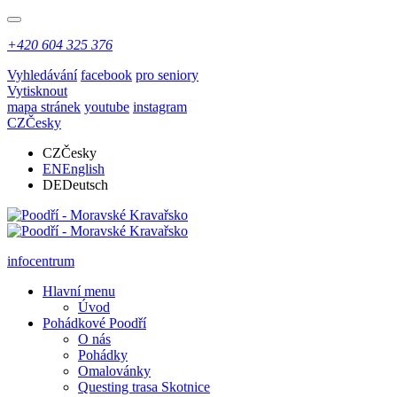
+420 604 325 376
Vyhledávání
facebook
pro seniory
Vytisknout
mapa stránek
youtube
instagram
CZ
Česky
CZ
Česky
EN
English
DE
Deutsch
infocentrum
Hlavní menu
Úvod
Pohádkové Poodří
O nás
Pohádky
Omalovánky
Questing trasa Skotnice