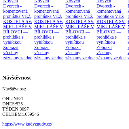
Nových
Nových
Nových
Nových
Dvorech -
Dvorech -
Dvorech -
Dvorech -
komentovaná
komentovaná
komentovaná
komentovaná
prohlídka
VĚŽ
prohlídka
VĚŽ
prohlídka
VĚŽ
prohlídka
VĚŽ
KOSTELA SV.
KOSTELA SV.
KOSTELA SV.
KOSTELA SV.
MIKULÁŠE V
MIKULÁŠE V
MIKULÁŠE V
MIKULÁŠE V
BÍLOVCI —
BÍLOVCI —
BÍLOVCI —
BÍLOVCI —
prohlídka s
prohlídka s
prohlídka s
prohlídka s
vyhlídkou
vyhlídkou
vyhlídkou
vyhlídkou
Zobrazit
Zobrazit
Zobrazit
Zobrazit
všechny
všechny
všechny
všechny
záznamy ze dne
záznamy ze dne
záznamy ze dne
záznamy ze dne
Návštěvnost
Návštěvnost:
ONLINE:
1
DNES:
535
TÝDEN:
3097
CELKEM:
1659546
https://www.kudyznudy.cz/