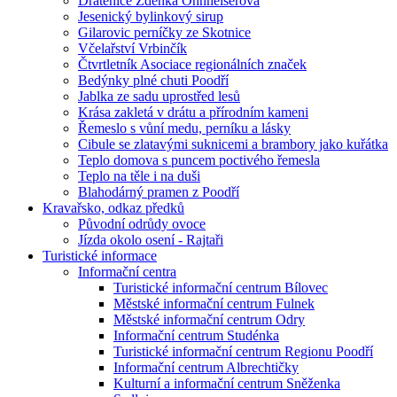
Drátenice Zdenka Ohnheiserová
Jesenický bylinkový sirup
Gilarovic perníčky ze Skotnice
Včelařství Vrbinčík
Čtvrtletník Asociace regionálních značek
Bedýnky plné chuti Poodří
Jablka ze sadu uprostřed lesů
Krása zakletá v drátu a přírodním kameni
Řemeslo s vůní medu, perníku a lásky
Cibule se zlatavými suknicemi a brambory jako kuřátka
Teplo domova s puncem poctivého řemesla
Teplo na těle i na duši
Blahodárný pramen z Poodří
Kravařsko, odkaz předků
Původní odrůdy ovoce
Jízda okolo osení - Rajtaři
Turistické informace
Informační centra
Turistické informační centrum Bílovec
Městské informační centrum Fulnek
Městské informační centrum Odry
Informační centrum Studénka
Turistické informační centrum Regionu Poodří
Informační centrum Albrechtičky
Kulturní a informační centrum Sněženka