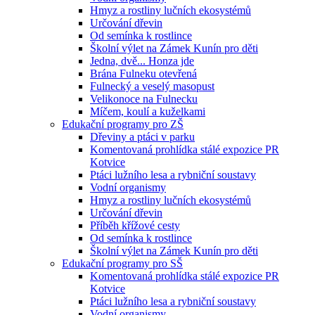
Hmyz a rostliny lučních ekosystémů
Určování dřevin
Od semínka k rostlince
Školní výlet na Zámek Kunín pro děti
Jedna, dvě... Honza jde
Brána Fulneku otevřená
Fulnecký a veselý masopust
Velikonoce na Fulnecku
Míčem, koulí a kuželkami
Edukační programy pro ZŠ
Dřeviny a ptáci v parku
Komentovaná prohlídka stálé expozice PR
Kotvice
Ptáci lužního lesa a rybniční soustavy
Vodní organismy
Hmyz a rostliny lučních ekosystémů
Určování dřevin
Příběh křížové cesty
Od semínka k rostlince
Školní výlet na Zámek Kunín pro děti
Edukační programy pro SŠ
Komentovaná prohlídka stálé expozice PR
Kotvice
Ptáci lužního lesa a rybniční soustavy
Vodní organismy