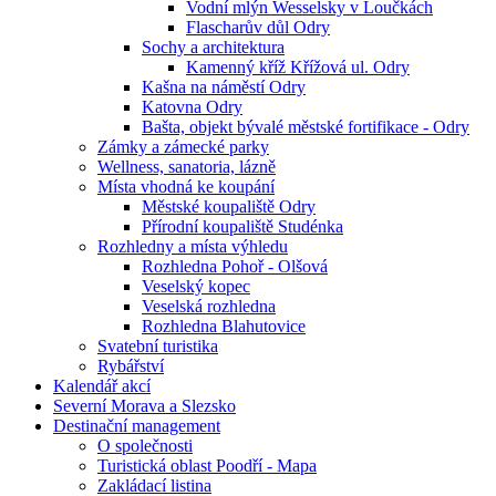
Vodní mlýn Wesselsky v Loučkách
Flascharův důl Odry
Sochy a architektura
Kamenný kříž Křížová ul. Odry
Kašna na náměstí Odry
Katovna Odry
Bašta, objekt bývalé městské fortifikace - Odry
Zámky a zámecké parky
Wellness, sanatoria, lázně
Místa vhodná ke koupání
Městské koupaliště Odry
Přírodní koupaliště Studénka
Rozhledny a místa výhledu
Rozhledna Pohoř - Olšová
Veselský kopec
Veselská rozhledna
Rozhledna Blahutovice
Svatební turistika
Rybářství
Kalendář akcí
Severní Morava a Slezsko
Destinační management
O společnosti
Turistická oblast Poodří - Mapa
Zakládací listina