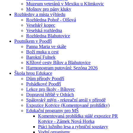
Muzeum veteránů v Mexiku u Klimkovic
Mošnov pro pány kluky
Rozhledny a místa výhledu
Rozhledna Pohoř - Olšová
Veselský kopec
Veselská rozhledna
Rozhledna Blahutovice
Poutníkem v Poodří
Panna Maria ve skále
Boží muka u cest
Barokní Fulnek
Křížové cesty Bílov a Blahutovice
Harmonogram putování: Sezóna 2026
Škola hrou Edukace
Dům přírody Poodří
Pohádkové Poodří
Lekce pro školy - Bílovec
Dopravní hřiště v Odrách
Spálovský mlýn - rekreační areál v přírodě
Expozice Kotvice (Komentované prohlídky)
Edukační programy pro MŠ
Komentovaná prohlídka stálé expozice PR
Kotvice - Zámek Nová Horka
Ptáci lužního lesa a rybniční soustavy
Vodní organismy