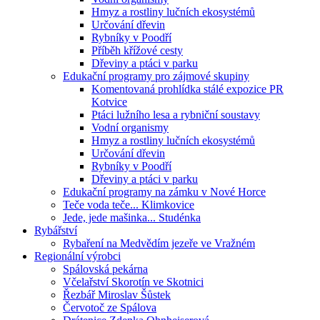
Hmyz a rostliny lučních ekosystémů
Určování dřevin
Rybníky v Poodří
Příběh křížové cesty
Dřeviny a ptáci v parku
Edukační programy pro zájmové skupiny
Komentovaná prohlídka stálé expozice PR
Kotvice
Ptáci lužního lesa a rybniční soustavy
Vodní organismy
Hmyz a rostliny lučních ekosystémů
Určování dřevin
Rybníky v Poodří
Dřeviny a ptáci v parku
Edukační programy na zámku v Nové Horce
Teče voda teče... Klimkovice
Jede, jede mašinka... Studénka
Rybářství
Rybaření na Medvědím jezeře ve Vražném
Regionální výrobci
Spálovská pekárna
Včelařství Skorotín ve Skotnici
Řezbář Miroslav Šůstek
Červotoč ze Spálova