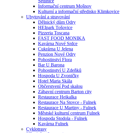
Sedlnice
Informační centrum Mošnov
Kulturní a informační středisko Klimkovice
Ubytování a stravování
Dělnický dům Odry
HEIpark Tošovice
Pizzeria Toscana
FAST FOOD MONIKA
Kavárna Nové Srdce
Cukrárna U Jelena
Penzion Nové Odry
Pohostinství Flora
Bar U Barona
Pohostinství U Zdeňků
Hospoda U Zvoničky
Hotel Maria Skála
Občerstvení Pod skalou
Zábavní centrum Barton city
Restaurace Heikalka
Restaurace Na Stovce - Fulnek
Restaurace U Martiny - Fulnek
Městské kulturní centrum Fulnek
Hospoda Stodola - Fulnek
Kavárna Fulnek
Cyklotrasy