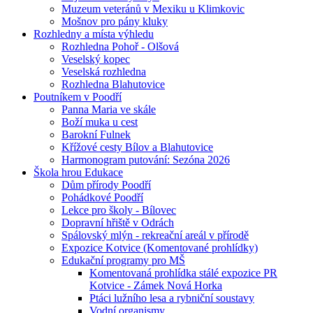
Muzeum veteránů v Mexiku u Klimkovic
Mošnov pro pány kluky
Rozhledny a místa výhledu
Rozhledna Pohoř - Olšová
Veselský kopec
Veselská rozhledna
Rozhledna Blahutovice
Poutníkem v Poodří
Panna Maria ve skále
Boží muka u cest
Barokní Fulnek
Křížové cesty Bílov a Blahutovice
Harmonogram putování: Sezóna 2026
Škola hrou Edukace
Dům přírody Poodří
Pohádkové Poodří
Lekce pro školy - Bílovec
Dopravní hřiště v Odrách
Spálovský mlýn - rekreační areál v přírodě
Expozice Kotvice (Komentované prohlídky)
Edukační programy pro MŠ
Komentovaná prohlídka stálé expozice PR
Kotvice - Zámek Nová Horka
Ptáci lužního lesa a rybniční soustavy
Vodní organismy