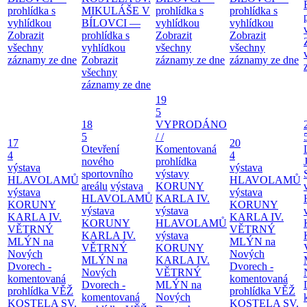
prohlídka s
MIKULÁŠE V
prohlídka s
prohlídka s
vyhlídkou
BÍLOVCI —
vyhlídkou
vyhlídkou
Zobrazit
prohlídka s
Zobrazit
Zobrazit
všechny
vyhlídkou
všechny
všechny
záznamy ze dne
Zobrazit
záznamy ze dne
záznamy ze dne
všechny
záznamy ze dne
19
5
18
VYPRODÁNO
5
/ /
17
20
Otevření
Komentovaná
4
4
nového
prohlídka
výstava
výstava
sportovního
výstavy
HLAVOLAMŮ
HLAVOLAMŮ
areálu
výstava
KORUNY
výstava
výstava
HLAVOLAMŮ
KARLA IV.
KORUNY
KORUNY
výstava
výstava
KARLA IV.
KARLA IV.
KORUNY
HLAVOLAMŮ
VĚTRNÝ
VĚTRNÝ
KARLA IV.
výstava
MLÝN na
MLÝN na
VĚTRNÝ
KORUNY
Nových
Nových
MLÝN na
KARLA IV.
Dvorech -
Dvorech -
Nových
VĚTRNÝ
komentovaná
komentovaná
Dvorech -
MLÝN na
prohlídka
VĚŽ
prohlídka
VĚŽ
komentovaná
Nových
KOSTELA SV.
KOSTELA SV.