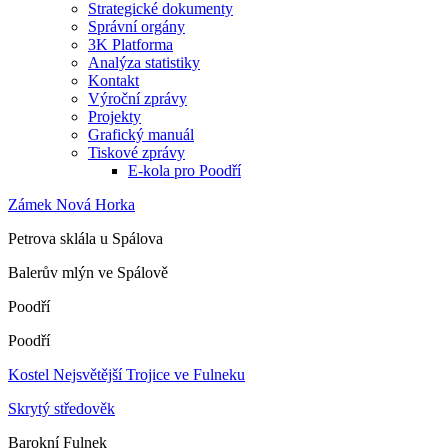
Strategické dokumenty
Správní orgány
3K Platforma
Analýza statistiky
Kontakt
Výroční zprávy
Projekty
Grafický manuál
Tiskové zprávy
E-kola pro Poodří
Zámek Nová Horka
Petrova sklála u Spálova
Balerův mlýn ve Spálově
Poodří
Poodří
Kostel Nejsvětější Trojice ve Fulneku
Skrytý středověk
Barokní Fulnek