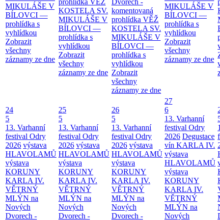
prohlídka
VĚŽ
Dvorech -
MIKULÁŠE V
MIKULÁŠE V
KOSTELA SV.
komentovaná
BÍLOVCI —
BÍLOVCI —
MIKULÁŠE V
prohlídka
VĚŽ
prohlídka s
prohlídka s
BÍLOVCI —
KOSTELA SV.
vyhlídkou
vyhlídkou
prohlídka s
MIKULÁŠE V
Zobrazit
Zobrazit
vyhlídkou
BÍLOVCI —
všechny
všechny
Zobrazit
prohlídka s
záznamy ze dne
záznamy ze dne
všechny
vyhlídkou
záznamy ze dne
Zobrazit
všechny
záznamy ze dne
27
24
25
26
6
5
5
5
13. Varhanní
13. Varhanní
13. Varhanní
13. Varhanní
festival Odry
festival Odry
festival Odry
festival Odry
2026
Degustace
2026
výstava
2026
výstava
2026
výstava
vín KARLA IV.
HLAVOLAMŮ
HLAVOLAMŮ
HLAVOLAMŮ
výstava
výstava
výstava
výstava
HLAVOLAMŮ
KORUNY
KORUNY
KORUNY
výstava
KARLA IV.
KARLA IV.
KARLA IV.
KORUNY
VĚTRNÝ
VĚTRNÝ
VĚTRNÝ
KARLA IV.
MLÝN na
MLÝN na
MLÝN na
VĚTRNÝ
Nových
Nových
Nových
MLÝN na
Dvorech -
Dvorech -
Dvorech -
Nových