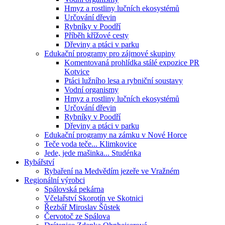
Hmyz a rostliny lučních ekosystémů
Určování dřevin
Rybníky v Poodří
Příběh křížové cesty
Dřeviny a ptáci v parku
Edukační programy pro zájmové skupiny
Komentovaná prohlídka stálé expozice PR
Kotvice
Ptáci lužního lesa a rybniční soustavy
Vodní organismy
Hmyz a rostliny lučních ekosystémů
Určování dřevin
Rybníky v Poodří
Dřeviny a ptáci v parku
Edukační programy na zámku v Nové Horce
Teče voda teče... Klimkovice
Jede, jede mašinka... Studénka
Rybářství
Rybaření na Medvědím jezeře ve Vražném
Regionální výrobci
Spálovská pekárna
Včelařství Skorotín ve Skotnici
Řezbář Miroslav Šůstek
Červotoč ze Spálova