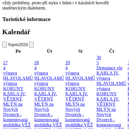
vždy problémy, proto při styku s lidmi i v kázáních hovořil
studéneckým dialektem.
Turistické informace
Kalendář
Srpen
2026
Po
Út
St
Čt
30
27
28
29
5
4
4
4
Degustace vín
výstava
výstava
výstava
KARLA IV.
HLAVOLAMŮ
HLAVOLAMŮ
HLAVOLAMŮ
výstava
výstava
výstava
výstava
HLAVOLAMŮ
KORUNY
KORUNY
KORUNY
výstava
KARLA IV.
KARLA IV.
KARLA IV.
KORUNY
VĚTRNÝ
VĚTRNÝ
VĚTRNÝ
KARLA IV.
MLÝN na
MLÝN na
MLÝN na
VĚTRNÝ
Nových
Nových
Nových
MLÝN na
Dvorech -
Dvorech -
Dvorech -
Nových
komentovaná
komentovaná
komentovaná
Dvorech -
prohlídka
VĚŽ
prohlídka
VĚŽ
prohlídka
VĚŽ
komentovaná