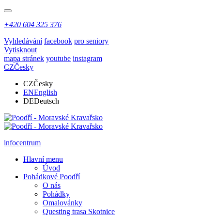
+420 604 325 376
Vyhledávání
facebook
pro seniory
Vytisknout
mapa stránek
youtube
instagram
CZ
Česky
CZ
Česky
EN
English
DE
Deutsch
infocentrum
Hlavní menu
Úvod
Pohádkové Poodří
O nás
Pohádky
Omalovánky
Questing trasa Skotnice