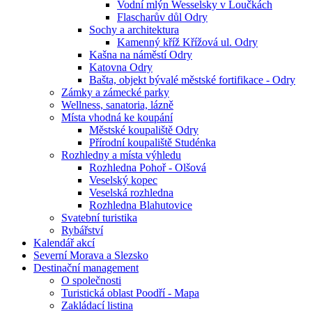
Vodní mlýn Wesselsky v Loučkách
Flascharův důl Odry
Sochy a architektura
Kamenný kříž Křížová ul. Odry
Kašna na náměstí Odry
Katovna Odry
Bašta, objekt bývalé městské fortifikace - Odry
Zámky a zámecké parky
Wellness, sanatoria, lázně
Místa vhodná ke koupání
Městské koupaliště Odry
Přírodní koupaliště Studénka
Rozhledny a místa výhledu
Rozhledna Pohoř - Olšová
Veselský kopec
Veselská rozhledna
Rozhledna Blahutovice
Svatební turistika
Rybářství
Kalendář akcí
Severní Morava a Slezsko
Destinační management
O společnosti
Turistická oblast Poodří - Mapa
Zakládací listina