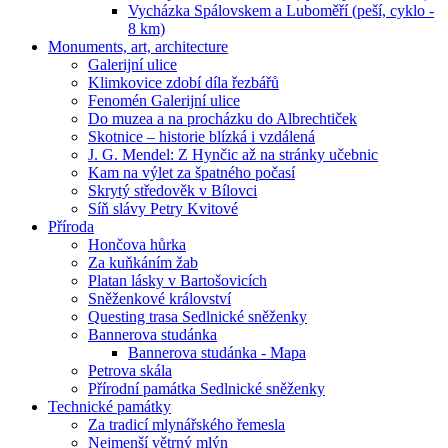
Vycházka Spálovskem a Luboměří (peší, cyklo -
8 km)
Monuments, art, architecture
Galerijní ulice
Klimkovice zdobí díla řezbářů
Fenomén Galerijní ulice
Do muzea a na procházku do Albrechtiček
Skotnice – historie blízká i vzdálená
J. G. Mendel: Z Hynčic až na stránky učebnic
Kam na výlet za špatného počasí
Skrytý středověk v Bílovci
Síň slávy Petry Kvitové
Příroda
Hončova hůrka
Za kuňkáním žab
Platan lásky v Bartošovicích
Sněženkové království
Questing trasa Sedlnické sněženky
Bannerova studánka
Bannerova studánka - Mapa
Petrova skála
Přírodní památka Sedlnické sněženky
Technické památky
Za tradicí mlynářského řemesla
Nejmenší větrný mlýn