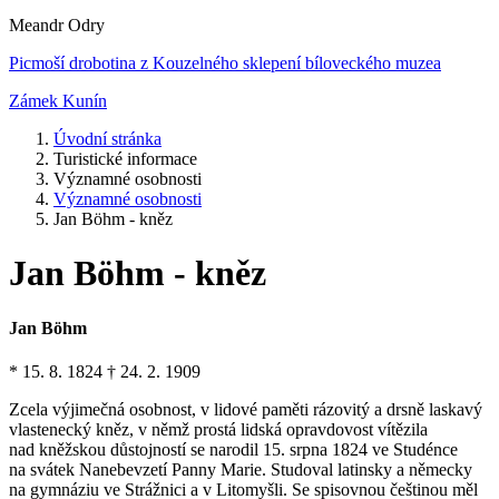
Meandr Odry
Picmoší drobotina z Kouzelného sklepení bíloveckého muzea
Zámek Kunín
Úvodní stránka
Turistické informace
Významné osobnosti
Významné osobnosti
Jan Böhm - kněz
Jan Böhm - kněz
Jan Böhm
* 15. 8. 1824 † 24. 2. 1909
Zcela výjimečná osobnost, v lidové paměti rázovitý a drsně laskavý
vlastenecký kněz, v němž prostá lidská opravdovost vítězila
nad kněžskou důstojností se narodil 15. srpna 1824 ve Studénce
na svátek Nanebevzetí Panny Marie. Studoval latinsky a německy
na gymnáziu ve Strážnici a v Litomyšli. Se spisovnou češtinou měl