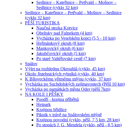
Sedlnice – Kateřinice – Petřvald – Mošnov –
Sedlnice (cyklo 32 km)
Sedlnice – Kateřinice – Petřvald – Mošnov – Sedlnice
(cyklo 32 km)
PĚŠÍ TURISTIKA
Naučná stezka Kotvice
Obelisky nad Fulnekem (4 km)
Vycházka po Veselském kopci (5,5 - 10 km)
Heřmánkový okruh (8 km)
Mankovický okruh (6 km)
Jakubčovický okruh (5 km)
Po staré Valtéřovské cestě (7 km)
Spálov
Výlet na rozhlednu Okrouhlá (cyklo, 45 km)
Okolo Jistebnických rybníků (cyklo, 40 km)
K Bíloveckému větrnému mlýnu (cyklo, 37 km)
Vycházka po Suchdolských zajímavostech (Pěší 10 km)
Vycházka po památkách města Oder (pěší 7km)
NA KOLE I PĚŠKY
Poodří - krajina příběhů
Heipark
Krajinou břidlice
Piknik v trávě na Spálovském mlýně
Krajinou povodní (cyklo, pěší, 7,5 km, 28 km)
Po stopách J. G. Mendela (cyklo, pěší - 8,5 km)