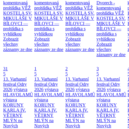
komentovaná
komentovaná
komentovaná
Dvorech -
prohlídka
VĚŽ
prohlídka
VĚŽ
prohlídka
VĚŽ
komentovaná
KOSTELA SV.
KOSTELA SV.
KOSTELA SV.
prohlídka
VĚŽ
MIKULÁŠE V
MIKULÁŠE V
MIKULÁŠE V
KOSTELA SV.
BÍLOVCI —
BÍLOVCI —
BÍLOVCI —
MIKULÁŠE V
prohlídka s
prohlídka s
prohlídka s
BÍLOVCI —
vyhlídkou
vyhlídkou
vyhlídkou
prohlídka s
Zobrazit
Zobrazit
Zobrazit
vyhlídkou
všechny
všechny
všechny
Zobrazit
záznamy ze dne
záznamy ze dne
záznamy ze dne
všechny
záznamy ze dne
31
1
2
3
5
5
5
5
13. Varhanní
13. Varhanní
13. Varhanní
13. Varhanní
festival Odry
festival Odry
festival Odry
festival Odry
2026
výstava
2026
výstava
2026
výstava
2026
výstava
HLAVOLAMŮ
HLAVOLAMŮ
HLAVOLAMŮ
HLAVOLAMŮ
výstava
výstava
výstava
výstava
KORUNY
KORUNY
KORUNY
KORUNY
KARLA IV.
KARLA IV.
KARLA IV.
KARLA IV.
VĚTRNÝ
VĚTRNÝ
VĚTRNÝ
VĚTRNÝ
MLÝN na
MLÝN na
MLÝN na
MLÝN na
Nových
Nových
Nových
Nových