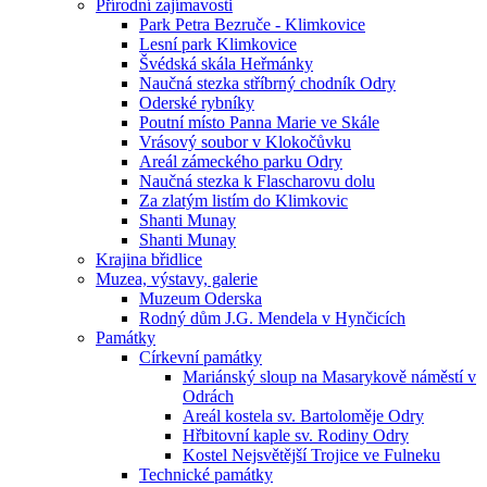
Přírodní zajímavosti
Park Petra Bezruče - Klimkovice
Lesní park Klimkovice
Švédská skála Heřmánky
Naučná stezka stříbrný chodník Odry
Oderské rybníky
Poutní místo Panna Marie ve Skále
Vrásový soubor v Klokočůvku
Areál zámeckého parku Odry
Naučná stezka k Flascharovu dolu
Za zlatým listím do Klimkovic
Shanti Munay
Shanti Munay
Krajina břidlice
Muzea, výstavy, galerie
Muzeum Oderska
Rodný dům J.G. Mendela v Hynčicích
Památky
Církevní památky
Mariánský sloup na Masarykově náměstí v
Odrách
Areál kostela sv. Bartoloměje Odry
Hřbitovní kaple sv. Rodiny Odry
Kostel Nejsvětější Trojice ve Fulneku
Technické památky