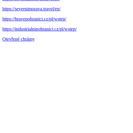
https://severnimorava.travel/en/
https://hravepohranici.cz/pl/wstep/
https://industrialnipohranici.cz/pl/wstep/
Otevřené chrámy