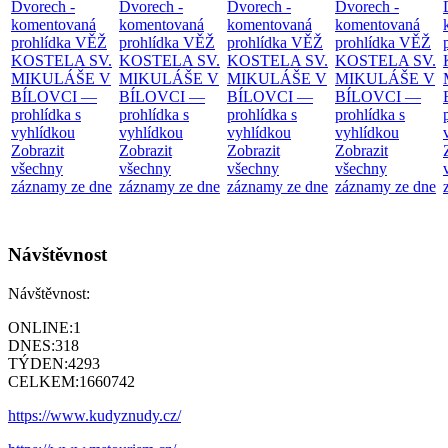
Dvorech -
Dvorech -
Dvorech -
Dvorech -
komentovaná
komentovaná
komentovaná
komentovaná
prohlídka
VĚŽ
prohlídka
VĚŽ
prohlídka
VĚŽ
prohlídka
VĚŽ
KOSTELA SV.
KOSTELA SV.
KOSTELA SV.
KOSTELA SV.
MIKULÁŠE V
MIKULÁŠE V
MIKULÁŠE V
MIKULÁŠE V
BÍLOVCI —
BÍLOVCI —
BÍLOVCI —
BÍLOVCI —
prohlídka s
prohlídka s
prohlídka s
prohlídka s
vyhlídkou
vyhlídkou
vyhlídkou
vyhlídkou
Zobrazit
Zobrazit
Zobrazit
Zobrazit
všechny
všechny
všechny
všechny
záznamy ze dne
záznamy ze dne
záznamy ze dne
záznamy ze dne
Návštěvnost
Návštěvnost:
ONLINE:
1
DNES:
318
TÝDEN:
4293
CELKEM:
1660742
https://www.kudyznudy.cz/