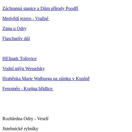
Záchranná stanice a Dům přírody Poodří
Medvědí jezero - Vražné
Zima u Odry
Flascharův důl
HEIpark Tošovice
Vodní mlýn Wesselsky
Hraběnka Marie Walburga na zámku v Kuníně
Fenomén - Krajina břidlice
Rozhledna Odry - Veselí
Jistebnické rybníky