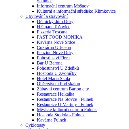
Sedlnice
Informační centrum Mošnov
Kulturní a informační středisko Klimkovice
Ubytování a stravování
Dělnický dům Odry
HEIpark Tošovice
Pizzeria Toscana
FAST FOOD MONIKA
Kavárna Nové Srdce
Cukrárna U Jelena
Penzion Nové Odry
Pohostinství Flora
Bar U Barona
Pohostinství U Zdeňků
Hospoda U Zvoničky
Hotel Maria Skála
Občerstvení Pod skalou
Zábavní centrum Barton city
Restaurace Heikalka
Restaurace Na Stovce - Fulnek
Restaurace U Martiny - Fulnek
Městské kulturní centrum Fulnek
Hospoda Stodola - Fulnek
Kavárna Fulnek
Cyklotrasy