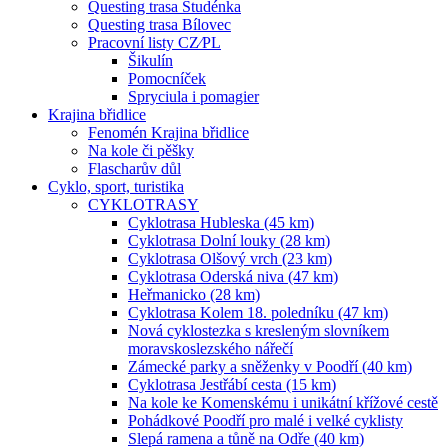
Questing trasa Studénka
Questing trasa Bílovec
Pracovní listy CZ⁄PL
Šikulín
Pomocníček
Spryciula i pomagier
Krajina břidlice
Fenomén Krajina břidlice
Na kole či pěšky
Flascharův důl
Cyklo, sport, turistika
CYKLOTRASY
Cyklotrasa Hubleska (45 km)
Cyklotrasa Dolní louky (28 km)
Cyklotrasa Olšový vrch (23 km)
Cyklotrasa Oderská niva (47 km)
Heřmanicko (28 km)
Cyklotrasa Kolem 18. poledníku (47 km)
Nová cyklostezka s kresleným slovníkem
moravskoslezského nářečí
Zámecké parky a sněženky v Poodří (40 km)
Cyklotrasa Jestřábí cesta (15 km)
Na kole ke Komenskému i unikátní křížové cestě
Pohádkové Poodří pro malé i velké cyklisty
Slepá ramena a tůně na Odře (40 km)