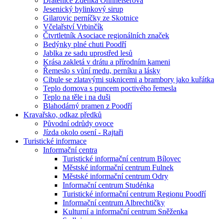
Drátenice Zdenka Ohnheiserová
Jesenický bylinkový sirup
Gilarovic perníčky ze Skotnice
Včelařství Vrbinčík
Čtvrtletník Asociace regionálních značek
Bedýnky plné chuti Poodří
Jablka ze sadu uprostřed lesů
Krása zakletá v drátu a přírodním kameni
Řemeslo s vůní medu, perníku a lásky
Cibule se zlatavými suknicemi a brambory jako kuřátka
Teplo domova s puncem poctivého řemesla
Teplo na těle i na duši
Blahodárný pramen z Poodří
Kravařsko, odkaz předků
Původní odrůdy ovoce
Jízda okolo osení - Rajtaři
Turistické informace
Informační centra
Turistické informační centrum Bílovec
Městské informační centrum Fulnek
Městské informační centrum Odry
Informační centrum Studénka
Turistické informační centrum Regionu Poodří
Informační centrum Albrechtičky
Kulturní a informační centrum Sněženka