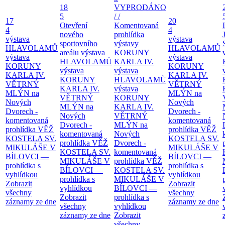
18
VYPRODÁNO
5
/ /
17
20
Otevření
Komentovaná
4
4
nového
prohlídka
výstava
výstava
sportovního
výstavy
HLAVOLAMŮ
HLAVOLAMŮ
areálu
výstava
KORUNY
výstava
výstava
HLAVOLAMŮ
KARLA IV.
KORUNY
KORUNY
výstava
výstava
KARLA IV.
KARLA IV.
KORUNY
HLAVOLAMŮ
VĚTRNÝ
VĚTRNÝ
KARLA IV.
výstava
MLÝN na
MLÝN na
VĚTRNÝ
KORUNY
Nových
Nových
MLÝN na
KARLA IV.
Dvorech -
Dvorech -
Nových
VĚTRNÝ
komentovaná
komentovaná
Dvorech -
MLÝN na
prohlídka
VĚŽ
prohlídka
VĚŽ
komentovaná
Nových
KOSTELA SV.
KOSTELA SV.
prohlídka
VĚŽ
Dvorech -
MIKULÁŠE V
MIKULÁŠE V
KOSTELA SV.
komentovaná
BÍLOVCI —
BÍLOVCI —
MIKULÁŠE V
prohlídka
VĚŽ
prohlídka s
prohlídka s
BÍLOVCI —
KOSTELA SV.
vyhlídkou
vyhlídkou
prohlídka s
MIKULÁŠE V
Zobrazit
Zobrazit
vyhlídkou
BÍLOVCI —
všechny
všechny
Zobrazit
prohlídka s
záznamy ze dne
záznamy ze dne
všechny
vyhlídkou
záznamy ze dne
Zobrazit
všechny