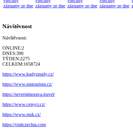
všechny
všechny
všechny
všechny
záznamy ze dne
záznamy ze dne
záznamy ze dne
záznamy ze dne
Návštěvnost
Návštěvnost:
ONLINE:
2
DNES:
390
TÝDEN:
2275
CELKEM:
1658724
https://www.kudyznudy.cz/
https://www.mstourism.cz/
https://severnimorava.travel/
https://www.cenycr.cz/
https://www.msk.cz/
https://visitczechia.com