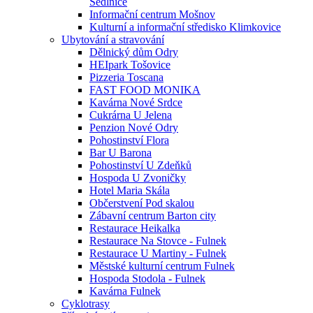
Sedlnice
Informační centrum Mošnov
Kulturní a informační středisko Klimkovice
Ubytování a stravování
Dělnický dům Odry
HEIpark Tošovice
Pizzeria Toscana
FAST FOOD MONIKA
Kavárna Nové Srdce
Cukrárna U Jelena
Penzion Nové Odry
Pohostinství Flora
Bar U Barona
Pohostinství U Zdeňků
Hospoda U Zvoničky
Hotel Maria Skála
Občerstvení Pod skalou
Zábavní centrum Barton city
Restaurace Heikalka
Restaurace Na Stovce - Fulnek
Restaurace U Martiny - Fulnek
Městské kulturní centrum Fulnek
Hospoda Stodola - Fulnek
Kavárna Fulnek
Cyklotrasy