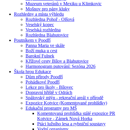
Muzeum veteránů v Mexiku u Klimkovic
Mošnov pro pány kluky
Rozhledny a místa výhledu
Rozhledna Pohoř - Olšová
Veselský kopec
Veselská rozhledna
Rozhledna Blahutovice
Poutníkem v Poodří
Panna Maria ve skále
Boží muka u cest
Barokní Fulnek
Křížové cesty Bílov a Blahutovice
Harmonogram putování: Sezóna 2026
Škola hrou Edukace
Dům přírody Poodří
Pohádkové Poodří
Lekce pro školy - Bílovec
Dopravní hřiště v Odrách
Spálovský mlýn - rekreační areál v přírodě
Expozice Kotvice (Komentované prohlídky)
Edukační programy pro MŠ
Komentovaná prohlídka stálé expozice PR
Kotvice - Zámek Nová Horka
Ptáci lužního lesa a rybniční soustavy
Vodní organismy