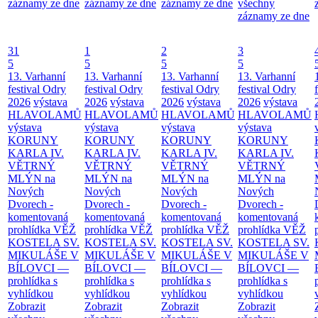
záznamy ze dne
záznamy ze dne
záznamy ze dne
všechny
záznamy ze dne
31
1
2
3
5
5
5
5
13. Varhanní
13. Varhanní
13. Varhanní
13. Varhanní
festival Odry
festival Odry
festival Odry
festival Odry
2026
výstava
2026
výstava
2026
výstava
2026
výstava
HLAVOLAMŮ
HLAVOLAMŮ
HLAVOLAMŮ
HLAVOLAMŮ
výstava
výstava
výstava
výstava
KORUNY
KORUNY
KORUNY
KORUNY
KARLA IV.
KARLA IV.
KARLA IV.
KARLA IV.
VĚTRNÝ
VĚTRNÝ
VĚTRNÝ
VĚTRNÝ
MLÝN na
MLÝN na
MLÝN na
MLÝN na
Nových
Nových
Nových
Nových
Dvorech -
Dvorech -
Dvorech -
Dvorech -
komentovaná
komentovaná
komentovaná
komentovaná
prohlídka
VĚŽ
prohlídka
VĚŽ
prohlídka
VĚŽ
prohlídka
VĚŽ
KOSTELA SV.
KOSTELA SV.
KOSTELA SV.
KOSTELA SV.
MIKULÁŠE V
MIKULÁŠE V
MIKULÁŠE V
MIKULÁŠE V
BÍLOVCI —
BÍLOVCI —
BÍLOVCI —
BÍLOVCI —
prohlídka s
prohlídka s
prohlídka s
prohlídka s
vyhlídkou
vyhlídkou
vyhlídkou
vyhlídkou
Zobrazit
Zobrazit
Zobrazit
Zobrazit