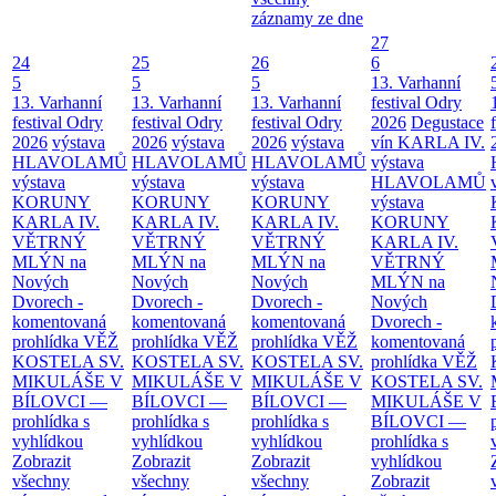
záznamy ze dne
27
24
25
26
6
5
5
5
13. Varhanní
13. Varhanní
13. Varhanní
13. Varhanní
festival Odry
festival Odry
festival Odry
festival Odry
2026
Degustace
2026
výstava
2026
výstava
2026
výstava
vín KARLA IV.
HLAVOLAMŮ
HLAVOLAMŮ
HLAVOLAMŮ
výstava
výstava
výstava
výstava
HLAVOLAMŮ
KORUNY
KORUNY
KORUNY
výstava
KARLA IV.
KARLA IV.
KARLA IV.
KORUNY
VĚTRNÝ
VĚTRNÝ
VĚTRNÝ
KARLA IV.
MLÝN na
MLÝN na
MLÝN na
VĚTRNÝ
Nových
Nových
Nových
MLÝN na
Dvorech -
Dvorech -
Dvorech -
Nových
komentovaná
komentovaná
komentovaná
Dvorech -
prohlídka
VĚŽ
prohlídka
VĚŽ
prohlídka
VĚŽ
komentovaná
KOSTELA SV.
KOSTELA SV.
KOSTELA SV.
prohlídka
VĚŽ
MIKULÁŠE V
MIKULÁŠE V
MIKULÁŠE V
KOSTELA SV.
BÍLOVCI —
BÍLOVCI —
BÍLOVCI —
MIKULÁŠE V
prohlídka s
prohlídka s
prohlídka s
BÍLOVCI —
vyhlídkou
vyhlídkou
vyhlídkou
prohlídka s
Zobrazit
Zobrazit
Zobrazit
vyhlídkou
všechny
všechny
všechny
Zobrazit