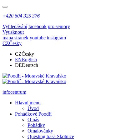
+420 604 325 376
Vyhledávání
facebook
pro seniory
Vytisknout
mapa stránek
youtube
instagram
CZ
Česky
CZ
Česky
EN
English
DE
Deutsch
infocentrum
Hlavní menu
Úvod
Pohádkové Poodří
O nás
Pohádky
Omalovánky
Questing trasa Skotnice