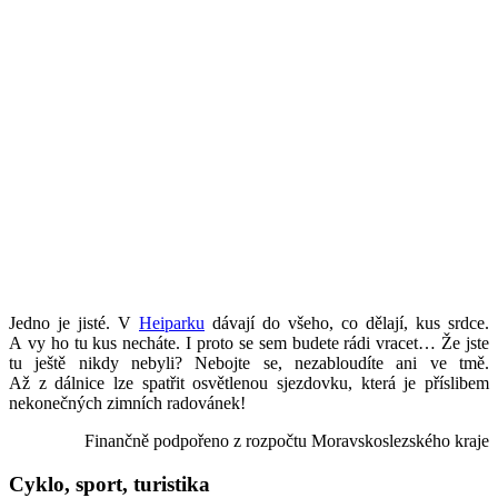
Jedno je jisté. V
Heiparku
dávají do všeho, co dělají, kus srdce.
A vy ho tu kus necháte. I proto se sem budete rádi vracet… Že jste
tu ještě nikdy nebyli? Nebojte se, nezabloudíte ani ve tmě.
Až z dálnice lze spatřit osvětlenou sjezdovku, která je příslibem
nekonečných zimních radovánek!
Finančně podpořeno z rozpočtu Moravskoslezského kraje
Cyklo, sport, turistika