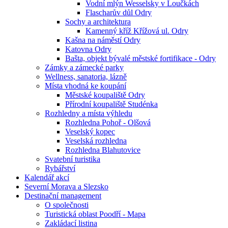
Vodní mlýn Wesselsky v Loučkách
Flascharův důl Odry
Sochy a architektura
Kamenný kříž Křížová ul. Odry
Kašna na náměstí Odry
Katovna Odry
Bašta, objekt bývalé městské fortifikace - Odry
Zámky a zámecké parky
Wellness, sanatoria, lázně
Místa vhodná ke koupání
Městské koupaliště Odry
Přírodní koupaliště Studénka
Rozhledny a místa výhledu
Rozhledna Pohoř - Olšová
Veselský kopec
Veselská rozhledna
Rozhledna Blahutovice
Svatební turistika
Rybářství
Kalendář akcí
Severní Morava a Slezsko
Destinační management
O společnosti
Turistická oblast Poodří - Mapa
Zakládací listina