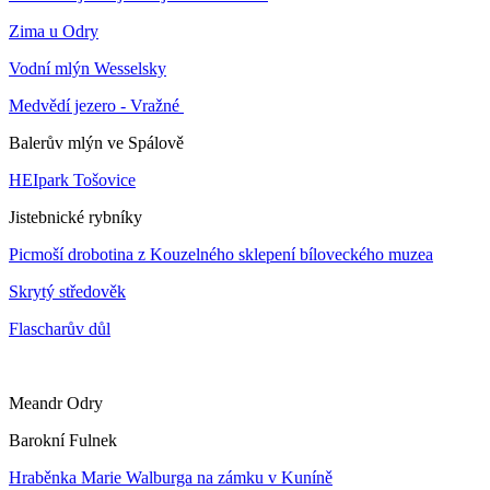
Zima u Odry
Vodní mlýn Wesselsky
Medvědí jezero - Vražné
Balerův mlýn ve Spálově
HEIpark Tošovice
Jistebnické rybníky
Picmoší drobotina z Kouzelného sklepení bíloveckého muzea
Skrytý středověk
Flascharův důl
Meandr Odry
Barokní Fulnek
Hraběnka Marie Walburga na zámku v Kuníně