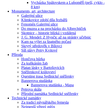
Vycházka Spálovskem a Luboměří (peší, cyklo -
8 km)
Monuments, art, architecture
Galerijní ulice
Klimkovice zdobí díla řezbářů
Fenomén Galerijní ulice
Do muzea a na procházku do Albrechtiček
Skotnice – historie blízká i vzdálená
J. G. Mendel: Z Hynčic až na stránky učebnic
Kam na výlet za špatného počasí
Skrytý středověk v Bílovci
Síň slávy Petry Kvitové
Příroda
Hončova hůrka
Za kuňkáním žab
Platan lásky v Bartošovicích
Sněženkové království
Questing trasa Sedlnické sněženky
Bannerova studánka
Bannerova studánka - Mapa
Petrova skála
Přírodní památka Sedlnické sněženky
Technické památky
Za tradicí mlynářského řemesla
Nejmenší větrný mlýn