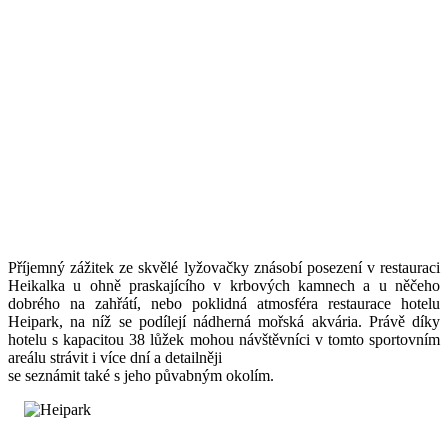
Příjemný zážitek ze skvělé lyžovačky znásobí posezení v restauraci
Heikalka u ohně praskajícího v krbových kamnech a u něčeho
dobrého na zahřátí, nebo poklidná atmosféra restaurace hotelu
Heipark, na níž se podílejí nádherná mořská akvária. Právě díky
hotelu s kapacitou 38 lůžek mohou návštěvníci v tomto sportovním
areálu strávit i více dní a detailněji
se seznámit také s jeho půvabným okolím.