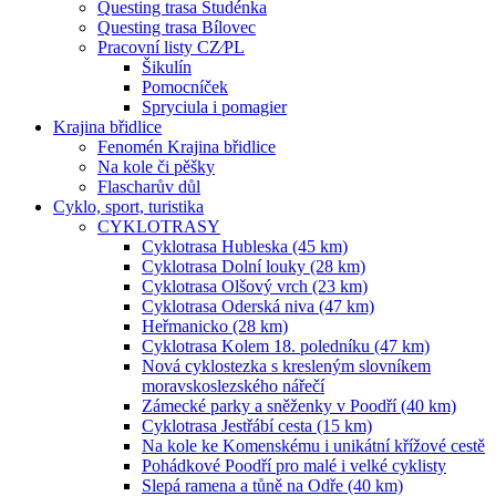
Questing trasa Studénka
Questing trasa Bílovec
Pracovní listy CZ⁄PL
Šikulín
Pomocníček
Spryciula i pomagier
Krajina břidlice
Fenomén Krajina břidlice
Na kole či pěšky
Flascharův důl
Cyklo, sport, turistika
CYKLOTRASY
Cyklotrasa Hubleska (45 km)
Cyklotrasa Dolní louky (28 km)
Cyklotrasa Olšový vrch (23 km)
Cyklotrasa Oderská niva (47 km)
Heřmanicko (28 km)
Cyklotrasa Kolem 18. poledníku (47 km)
Nová cyklostezka s kresleným slovníkem
moravskoslezského nářečí
Zámecké parky a sněženky v Poodří (40 km)
Cyklotrasa Jestřábí cesta (15 km)
Na kole ke Komenskému i unikátní křížové cestě
Pohádkové Poodří pro malé i velké cyklisty
Slepá ramena a tůně na Odře (40 km)