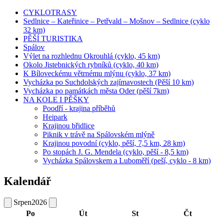
CYKLOTRASY
Sedlnice – Kateřinice – Petřvald – Mošnov – Sedlnice (cyklo
32 km)
PĚŠÍ TURISTIKA
Spálov
Výlet na rozhlednu Okrouhlá (cyklo, 45 km)
Okolo Jistebnických rybníků (cyklo, 40 km)
K Bíloveckému větrnému mlýnu (cyklo, 37 km)
Vycházka po Suchdolských zajímavostech (Pěší 10 km)
Vycházka po památkách města Oder (pěší 7km)
NA KOLE I PĚŠKY
Poodří - krajina příběhů
Heipark
Krajinou břidlice
Piknik v trávě na Spálovském mlýně
Krajinou povodní (cyklo, pěší, 7,5 km, 28 km)
Po stopách J. G. Mendela (cyklo, pěší - 8,5 km)
Vycházka Spálovskem a Luboměří (peší, cyklo - 8 km)
Kalendář
Srpen
2026
Po
Út
St
Čt