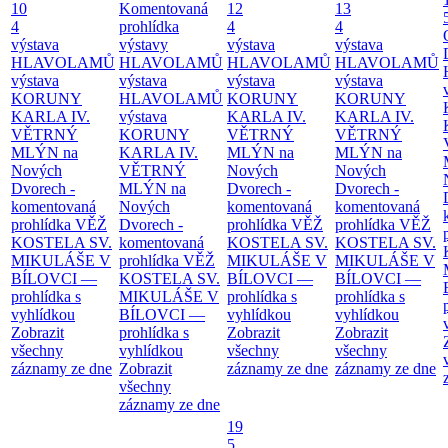
10
Komentovaná
12
13
4
prohlídka
4
4
výstava
výstavy
výstava
výstava
HLAVOLAMŮ
HLAVOLAMŮ
HLAVOLAMŮ
HLAVOLAMŮ
výstava
výstava
výstava
výstava
KORUNY
HLAVOLAMŮ
KORUNY
KORUNY
KARLA IV.
výstava
KARLA IV.
KARLA IV.
VĚTRNÝ
KORUNY
VĚTRNÝ
VĚTRNÝ
MLÝN na
KARLA IV.
MLÝN na
MLÝN na
Nových
VĚTRNÝ
Nových
Nových
Dvorech -
MLÝN na
Dvorech -
Dvorech -
komentovaná
Nových
komentovaná
komentovaná
prohlídka
VĚŽ
Dvorech -
prohlídka
VĚŽ
prohlídka
VĚŽ
KOSTELA SV.
komentovaná
KOSTELA SV.
KOSTELA SV.
MIKULÁŠE V
prohlídka
VĚŽ
MIKULÁŠE V
MIKULÁŠE V
BÍLOVCI —
KOSTELA SV.
BÍLOVCI —
BÍLOVCI —
prohlídka s
MIKULÁŠE V
prohlídka s
prohlídka s
vyhlídkou
BÍLOVCI —
vyhlídkou
vyhlídkou
Zobrazit
prohlídka s
Zobrazit
Zobrazit
všechny
vyhlídkou
všechny
všechny
záznamy ze dne
Zobrazit
záznamy ze dne
záznamy ze dne
všechny
záznamy ze dne
19
5