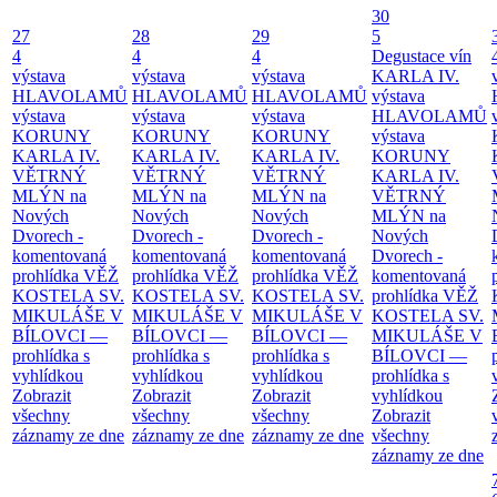
30
27
28
29
5
4
4
4
Degustace vín
výstava
výstava
výstava
KARLA IV.
HLAVOLAMŮ
HLAVOLAMŮ
HLAVOLAMŮ
výstava
výstava
výstava
výstava
HLAVOLAMŮ
KORUNY
KORUNY
KORUNY
výstava
KARLA IV.
KARLA IV.
KARLA IV.
KORUNY
VĚTRNÝ
VĚTRNÝ
VĚTRNÝ
KARLA IV.
MLÝN na
MLÝN na
MLÝN na
VĚTRNÝ
Nových
Nových
Nových
MLÝN na
Dvorech -
Dvorech -
Dvorech -
Nových
komentovaná
komentovaná
komentovaná
Dvorech -
prohlídka
VĚŽ
prohlídka
VĚŽ
prohlídka
VĚŽ
komentovaná
KOSTELA SV.
KOSTELA SV.
KOSTELA SV.
prohlídka
VĚŽ
MIKULÁŠE V
MIKULÁŠE V
MIKULÁŠE V
KOSTELA SV.
BÍLOVCI —
BÍLOVCI —
BÍLOVCI —
MIKULÁŠE V
prohlídka s
prohlídka s
prohlídka s
BÍLOVCI —
vyhlídkou
vyhlídkou
vyhlídkou
prohlídka s
Zobrazit
Zobrazit
Zobrazit
vyhlídkou
všechny
všechny
všechny
Zobrazit
záznamy ze dne
záznamy ze dne
záznamy ze dne
všechny
záznamy ze dne