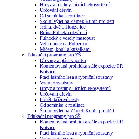
Hmyz a rostliny lučních ekosystémů
Určování dřevin
Od semínka k rostlince
Školní výlet na Zámek Kunín pro děti
Jedna, dvě... Honza jde
Brána Fulneku otevřená
Fulnecký a veselý masopust
Velikonoce na Fulnecku
Míčem, koulí a kuželkami
Edukační programy pro ZŠ
Dřeviny a ptáci v parku
Komentovaná prohlídka stálé expozice PR
Kotvice
Ptáci lužního lesa a rybniční soustavy
Vodní organismy
Hmyz a rostliny lučních ekosystémů
Určování dřevin
Příběh křížové cesty
Od semínka k rostlince
Školní výlet na Zámek Kunín pro děti
Edukační programy pro SŠ
Komentovaná prohlídka stálé expozice PR
Kotvice
Ptáci lužního lesa a rybniční soustavy
Vodní organismy