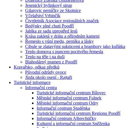
Drátenice Zdenka Ohnheiserová
Jesenický bylinkový sirup
Gilarovic perníčky ze Skotnice
Včelařství Vrbinčík
Čtvrtletník Asociace regionálních značek
Bedýnky plné chuti Poodří
Jablka ze sadu uprostřed lesů
Krása zakletá v drátu a přírodním kameni
Řemeslo s vůní medu, perníku a lásky
Cibule se zlatavými suknicemi a brambory jako kuřátka
Teplo domova s puncem poctivého řemesla
Teplo na těle i na duši
Blahodárný pramen z Poodří
Kravařsko, odkaz předků
Původní odrůdy ovoce
Jízda okolo osení - Rajtaři
Turistické informace
Informační centra
Turistické informační centrum Bílovec
Městské informační centrum Fulnek
Městské informační centrum Odry
Informační centrum Studénka
Turistické informační centrum Regionu Poodří
Informační centrum Albrechtičky
Kulturní a informační centrum Sněženka