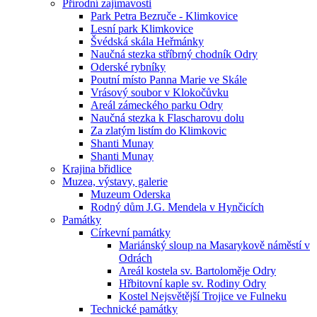
Přírodní zajímavosti
Park Petra Bezruče - Klimkovice
Lesní park Klimkovice
Švédská skála Heřmánky
Naučná stezka stříbrný chodník Odry
Oderské rybníky
Poutní místo Panna Marie ve Skále
Vrásový soubor v Klokočůvku
Areál zámeckého parku Odry
Naučná stezka k Flascharovu dolu
Za zlatým listím do Klimkovic
Shanti Munay
Shanti Munay
Krajina břidlice
Muzea, výstavy, galerie
Muzeum Oderska
Rodný dům J.G. Mendela v Hynčicích
Památky
Církevní památky
Mariánský sloup na Masarykově náměstí v
Odrách
Areál kostela sv. Bartoloměje Odry
Hřbitovní kaple sv. Rodiny Odry
Kostel Nejsvětější Trojice ve Fulneku
Technické památky