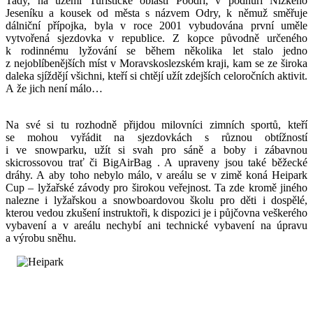
Tady, na území Turistické oblasti Poodří, v podhůří Nízkého
Jeseníku a kousek od města s názvem Odry, k němuž směřuje
dálniční přípojka, byla v roce 2001 vybudována první uměle
vytvořená sjezdovka v republice. Z kopce původně určeného
k rodinnému lyžování se během několika let stalo jedno
z nejoblíbenějších míst v Moravskoslezském kraji, kam se ze široka
daleka sjíždějí všichni, kteří si chtějí užít zdejších celoročních aktivit.
A že jich není málo…
Na své si tu rozhodně přijdou milovníci zimních sportů, kteří
se mohou vyřádit na sjezdovkách s různou obtížností
i ve snowparku, užít si svah pro sáně a boby i zábavnou
skicrossovou trať či BigAirBag . A upraveny jsou také běžecké
dráhy. A aby toho nebylo málo, v areálu se v zimě koná Heipark
Cup – lyžařské závody pro širokou veřejnost. Ta zde kromě jiného
nalezne i lyžařskou a snowboardovou školu pro děti i dospělé,
kterou vedou zkušení instruktoři, k dispozici je i půjčovna veškerého
vybavení a v areálu nechybí ani technické vybavení na úpravu
a výrobu sněhu.