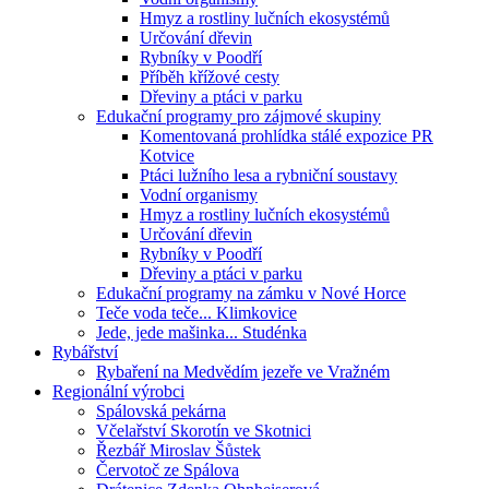
Hmyz a rostliny lučních ekosystémů
Určování dřevin
Rybníky v Poodří
Příběh křížové cesty
Dřeviny a ptáci v parku
Edukační programy pro zájmové skupiny
Komentovaná prohlídka stálé expozice PR
Kotvice
Ptáci lužního lesa a rybniční soustavy
Vodní organismy
Hmyz a rostliny lučních ekosystémů
Určování dřevin
Rybníky v Poodří
Dřeviny a ptáci v parku
Edukační programy na zámku v Nové Horce
Teče voda teče... Klimkovice
Jede, jede mašinka... Studénka
Rybářství
Rybaření na Medvědím jezeře ve Vražném
Regionální výrobci
Spálovská pekárna
Včelařství Skorotín ve Skotnici
Řezbář Miroslav Šůstek
Červotoč ze Spálova