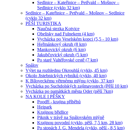
Sedlnice – Kateřinice – Petřvald – Mošnov –
Sedlnice (cyklo 32 km)
Sedlnice – Kateřinice – Petřvald – Mošnov – Sedlnice
(cyklo 32 km)
PĚŠÍ TURISTIKA
Naučná stezka Kotvice
Obelisky nad Fulnekem (4 km)
Vycházka po Veselském kopci (5,5 - 10 km)
Heřmánkový okruh (8 km)
Mankovický okruh (6 km)
Jakubčovický okruh (5 km)
Po staré Valtéřovské cestě (7 km)
Spálov
Výlet na rozhlednu Okrouhlá (cyklo, 45 km)
Okolo Jistebnických rybníků (cyklo, 40 km)
K Bíloveckému větrnému mlýnu (cyklo, 37 km)
Vycházka po Suchdolských zajímavostech (Pěší 10 km)
Vycházka po památkách města Oder (pěší 7km)
NA KOLE I PĚŠKY
Poodří - krajina příběhů
Heipark
Krajinou břidlice
Piknik v trávě na Spálovském mlýně
Krajinou povodní (cyklo, pěší, 7,5 km, 28 km)
Po stopách J. G. Mendela (cyklo, pěší - 8,5 km)