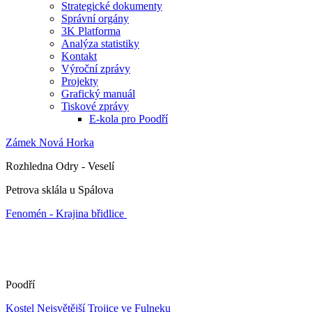
Strategické dokumenty
Správní orgány
3K Platforma
Analýza statistiky
Kontakt
Výroční zprávy
Projekty
Grafický manuál
Tiskové zprávy
E-kola pro Poodří
Zámek Nová Horka
Rozhledna Odry - Veselí
Petrova sklála u Spálova
Fenomén - Krajina břidlice
Poodří
Kostel Nejsvětější Trojice ve Fulneku