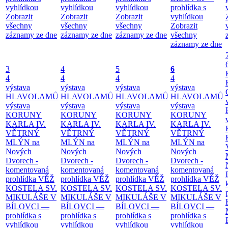
vyhlídkou
vyhlídkou
vyhlídkou
prohlídka s
Zobrazit
Zobrazit
Zobrazit
vyhlídkou
všechny
všechny
všechny
Zobrazit
záznamy ze dne
záznamy ze dne
záznamy ze dne
všechny
záznamy ze dne
3
4
5
6
4
4
4
4
výstava
výstava
výstava
výstava
HLAVOLAMŮ
HLAVOLAMŮ
HLAVOLAMŮ
HLAVOLAMŮ
výstava
výstava
výstava
výstava
KORUNY
KORUNY
KORUNY
KORUNY
KARLA IV.
KARLA IV.
KARLA IV.
KARLA IV.
VĚTRNÝ
VĚTRNÝ
VĚTRNÝ
VĚTRNÝ
MLÝN na
MLÝN na
MLÝN na
MLÝN na
Nových
Nových
Nových
Nových
Dvorech -
Dvorech -
Dvorech -
Dvorech -
komentovaná
komentovaná
komentovaná
komentovaná
prohlídka
VĚŽ
prohlídka
VĚŽ
prohlídka
VĚŽ
prohlídka
VĚŽ
KOSTELA SV.
KOSTELA SV.
KOSTELA SV.
KOSTELA SV.
MIKULÁŠE V
MIKULÁŠE V
MIKULÁŠE V
MIKULÁŠE V
BÍLOVCI —
BÍLOVCI —
BÍLOVCI —
BÍLOVCI —
prohlídka s
prohlídka s
prohlídka s
prohlídka s
vyhlídkou
vyhlídkou
vyhlídkou
vyhlídkou