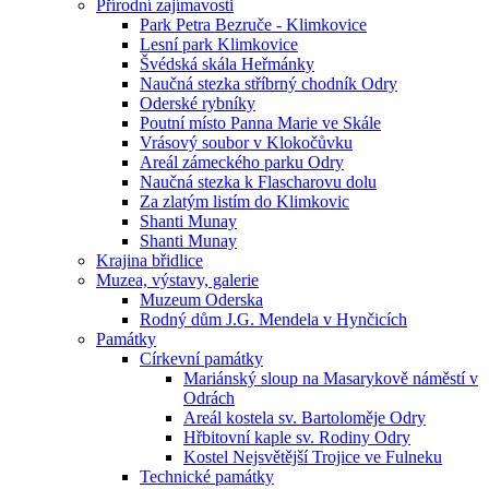
Přírodní zajímavosti
Park Petra Bezruče - Klimkovice
Lesní park Klimkovice
Švédská skála Heřmánky
Naučná stezka stříbrný chodník Odry
Oderské rybníky
Poutní místo Panna Marie ve Skále
Vrásový soubor v Klokočůvku
Areál zámeckého parku Odry
Naučná stezka k Flascharovu dolu
Za zlatým listím do Klimkovic
Shanti Munay
Shanti Munay
Krajina břidlice
Muzea, výstavy, galerie
Muzeum Oderska
Rodný dům J.G. Mendela v Hynčicích
Památky
Církevní památky
Mariánský sloup na Masarykově náměstí v
Odrách
Areál kostela sv. Bartoloměje Odry
Hřbitovní kaple sv. Rodiny Odry
Kostel Nejsvětější Trojice ve Fulneku
Technické památky