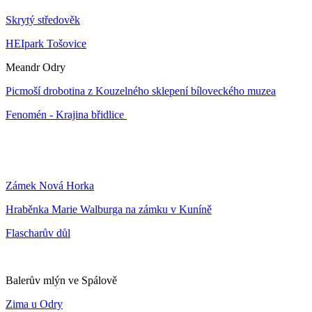
Skrytý středověk
HEIpark Tošovice
Meandr Odry
Picmoší drobotina z Kouzelného sklepení bíloveckého muzea
Fenomén - Krajina břidlice
Zámek Nová Horka
Hraběnka Marie Walburga na zámku v Kuníně
Flascharův důl
Balerův mlýn ve Spálově
Zima u Odry