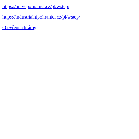
https://hravepohranici.cz/pl/wstep/
https://industrialnipohranici.cz/pl/wstep/
Otevřené chrámy