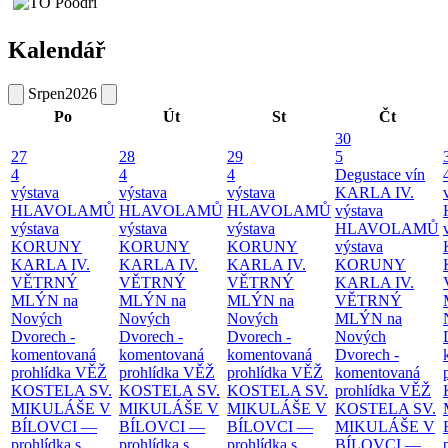
Kalendář
Srpen
2026
Po
Út
St
Čt
30
27
28
29
5
4
4
4
Degustace vín
výstava
výstava
výstava
KARLA IV.
HLAVOLAMŮ
HLAVOLAMŮ
HLAVOLAMŮ
výstava
výstava
výstava
výstava
HLAVOLAMŮ
KORUNY
KORUNY
KORUNY
výstava
KARLA IV.
KARLA IV.
KARLA IV.
KORUNY
VĚTRNÝ
VĚTRNÝ
VĚTRNÝ
KARLA IV.
MLÝN na
MLÝN na
MLÝN na
VĚTRNÝ
Nových
Nových
Nových
MLÝN na
Dvorech -
Dvorech -
Dvorech -
Nových
komentovaná
komentovaná
komentovaná
Dvorech -
prohlídka
VĚŽ
prohlídka
VĚŽ
prohlídka
VĚŽ
komentovaná
KOSTELA SV.
KOSTELA SV.
KOSTELA SV.
prohlídka
VĚŽ
MIKULÁŠE V
MIKULÁŠE V
MIKULÁŠE V
KOSTELA SV.
BÍLOVCI —
BÍLOVCI —
BÍLOVCI —
MIKULÁŠE V
prohlídka s
prohlídka s
prohlídka s
BÍLOVCI —