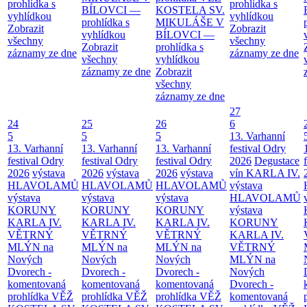
prohlídka s
prohlídka s
BÍLOVCI —
KOSTELA SV.
vyhlídkou
vyhlídkou
prohlídka s
MIKULÁŠE V
Zobrazit
Zobrazit
vyhlídkou
BÍLOVCI —
všechny
všechny
Zobrazit
prohlídka s
záznamy ze dne
záznamy ze dne
všechny
vyhlídkou
záznamy ze dne
Zobrazit
všechny
záznamy ze dne
27
24
25
26
6
5
5
5
13. Varhanní
13. Varhanní
13. Varhanní
13. Varhanní
festival Odry
festival Odry
festival Odry
festival Odry
2026
Degustace
2026
výstava
2026
výstava
2026
výstava
vín KARLA IV.
HLAVOLAMŮ
HLAVOLAMŮ
HLAVOLAMŮ
výstava
výstava
výstava
výstava
HLAVOLAMŮ
KORUNY
KORUNY
KORUNY
výstava
KARLA IV.
KARLA IV.
KARLA IV.
KORUNY
VĚTRNÝ
VĚTRNÝ
VĚTRNÝ
KARLA IV.
MLÝN na
MLÝN na
MLÝN na
VĚTRNÝ
Nových
Nových
Nových
MLÝN na
Dvorech -
Dvorech -
Dvorech -
Nových
komentovaná
komentovaná
komentovaná
Dvorech -
prohlídka
VĚŽ
prohlídka
VĚŽ
prohlídka
VĚŽ
komentovaná