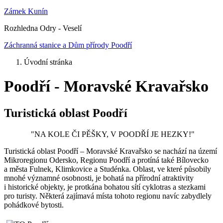
Zámek Kunín
Rozhledna Odry - Veselí
Záchranná stanice a Dům přírody Poodří
Úvodní stránka
Poodří - Moravské Kravařsko
Turistická oblast Poodří
"NA KOLE ČI PĚŠKY, V POODŘÍ JE HEZKY!"
Turistická oblast Poodří – Moravské Kravařsko se nachází na území
Mikroregionu Odersko, Regionu Poodří a protíná také Bílovecko
a města Fulnek, Klimkovice a Studénka. Oblast, ve které působily
mnohé významné osobnosti, je bohatá na přírodní atraktivity
i historické objekty, je protkána bohatou sítí cyklotras a stezkami
pro turisty. Některá zajímavá místa tohoto regionu navíc zabydlely
pohádkové bytosti.