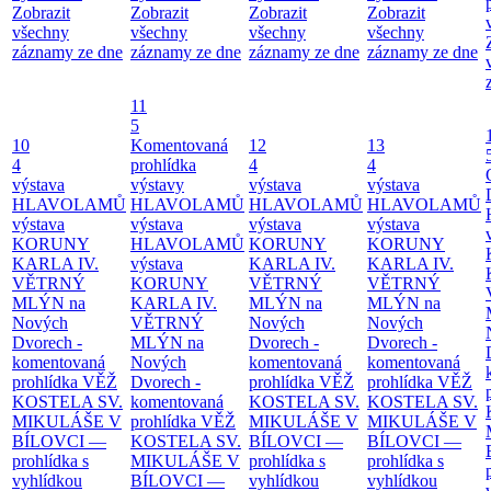
Zobrazit
Zobrazit
Zobrazit
Zobrazit
všechny
všechny
všechny
všechny
záznamy ze dne
záznamy ze dne
záznamy ze dne
záznamy ze dne
11
5
10
Komentovaná
12
13
4
prohlídka
4
4
výstava
výstavy
výstava
výstava
HLAVOLAMŮ
HLAVOLAMŮ
HLAVOLAMŮ
HLAVOLAMŮ
výstava
výstava
výstava
výstava
KORUNY
HLAVOLAMŮ
KORUNY
KORUNY
KARLA IV.
výstava
KARLA IV.
KARLA IV.
VĚTRNÝ
KORUNY
VĚTRNÝ
VĚTRNÝ
MLÝN na
KARLA IV.
MLÝN na
MLÝN na
Nových
VĚTRNÝ
Nových
Nových
Dvorech -
MLÝN na
Dvorech -
Dvorech -
komentovaná
Nových
komentovaná
komentovaná
prohlídka
VĚŽ
Dvorech -
prohlídka
VĚŽ
prohlídka
VĚŽ
KOSTELA SV.
komentovaná
KOSTELA SV.
KOSTELA SV.
MIKULÁŠE V
prohlídka
VĚŽ
MIKULÁŠE V
MIKULÁŠE V
BÍLOVCI —
KOSTELA SV.
BÍLOVCI —
BÍLOVCI —
prohlídka s
MIKULÁŠE V
prohlídka s
prohlídka s
vyhlídkou
BÍLOVCI —
vyhlídkou
vyhlídkou