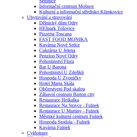
Sedlnice
Informační centrum Mošnov
Kulturní a informační středisko Klimkovice
Ubytování a stravování
Dělnický dům Odry
HEIpark Tošovice
Pizzeria Toscana
FAST FOOD MONIKA
Kavárna Nové Srdce
Cukrárna U Jelena
Penzion Nové Odry
Pohostinství Flora
Bar U Barona
Pohostinství U Zdeňků
Hospoda U Zvoničky
Hotel Maria Skála
Občerstvení Pod skalou
Zábavní centrum Barton city
Restaurace Heikalka
Restaurace Na Stovce - Fulnek
Restaurace U Martiny - Fulnek
Městské kulturní centrum Fulnek
Hospoda Stodola - Fulnek
Kavárna Fulnek
Cyklotrasy