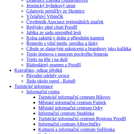
Drátenice Zdenka Ohnheiserová
Jesenický bylinkový sirup
Gilarovic perníčky ze Skotnice
Včelařství Vrbinčík
Čtvrtletník Asociace regionálních značek
Bedýnky plné chuti Poodří
Jablka ze sadu uprostřed lesů
Krása zakletá v drátu a přírodním kameni
Řemeslo s vůní medu, perníku a lásky
Cibule se zlatavými suknicemi a brambory jako kuřátka
Teplo domova s puncem poctivého řemesla
Teplo na těle i na duši
Blahodárný pramen z Poodří
Kravařsko, odkaz předků
Původní odrůdy ovoce
Jízda okolo osení - Rajtaři
Turistické informace
Informační centra
Turistické informační centrum Bílovec
Městské informační centrum Fulnek
Městské informační centrum Odry
Informační centrum Studénka
Turistické informační centrum Regionu Poodří
Informační centrum Albrechtičky
Kulturní a informační centrum Sněženka