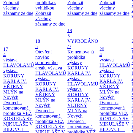
Zobrazit
prohlídka s
Zobrazit
Zobrazit
všechny
vyhlídkou
všechny
všechny
záznamy ze dne
Zobrazit
záznamy ze dne
záznamy ze dne
všechny
záznamy ze dne
19
5
18
VYPRODÁNO
5
/ /
17
20
Otevření
Komentovaná
4
4
nového
prohlídka
výstava
výstava
sportovního
výstavy
HLAVOLAMŮ
HLAVOLAMŮ
areálu
výstava
KORUNY
výstava
výstava
HLAVOLAMŮ
KARLA IV.
KORUNY
KORUNY
výstava
výstava
KARLA IV.
KARLA IV.
KORUNY
HLAVOLAMŮ
VĚTRNÝ
VĚTRNÝ
KARLA IV.
výstava
MLÝN na
MLÝN na
VĚTRNÝ
KORUNY
Nových
Nových
MLÝN na
KARLA IV.
Dvorech -
Dvorech -
Nových
VĚTRNÝ
komentovaná
komentovaná
Dvorech -
MLÝN na
prohlídka
VĚŽ
prohlídka
VĚŽ
komentovaná
Nových
KOSTELA SV.
KOSTELA SV.
prohlídka
VĚŽ
Dvorech -
MIKULÁŠE V
MIKULÁŠE V
KOSTELA SV.
komentovaná
BÍLOVCI —
BÍLOVCI —
MIKULÁŠE V
prohlídka
VĚŽ