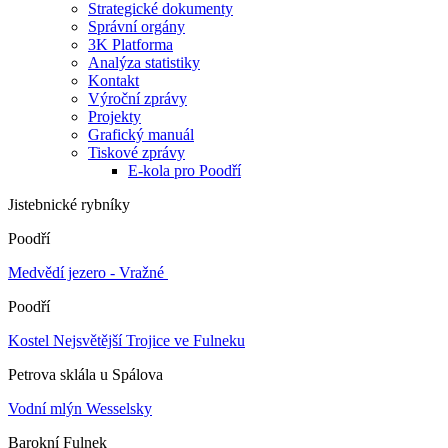
Strategické dokumenty
Správní orgány
3K Platforma
Analýza statistiky
Kontakt
Výroční zprávy
Projekty
Grafický manuál
Tiskové zprávy
E-kola pro Poodří
Jistebnické rybníky
Poodří
Medvědí jezero - Vražné
Poodří
Kostel Nejsvětější Trojice ve Fulneku
Petrova sklála u Spálova
Vodní mlýn Wesselsky
Barokní Fulnek