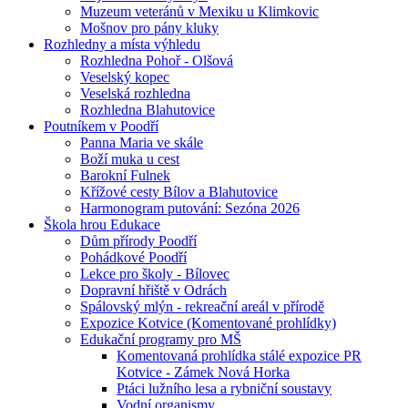
Muzeum veteránů v Mexiku u Klimkovic
Mošnov pro pány kluky
Rozhledny a místa výhledu
Rozhledna Pohoř - Olšová
Veselský kopec
Veselská rozhledna
Rozhledna Blahutovice
Poutníkem v Poodří
Panna Maria ve skále
Boží muka u cest
Barokní Fulnek
Křížové cesty Bílov a Blahutovice
Harmonogram putování: Sezóna 2026
Škola hrou Edukace
Dům přírody Poodří
Pohádkové Poodří
Lekce pro školy - Bílovec
Dopravní hřiště v Odrách
Spálovský mlýn - rekreační areál v přírodě
Expozice Kotvice (Komentované prohlídky)
Edukační programy pro MŠ
Komentovaná prohlídka stálé expozice PR
Kotvice - Zámek Nová Horka
Ptáci lužního lesa a rybniční soustavy
Vodní organismy