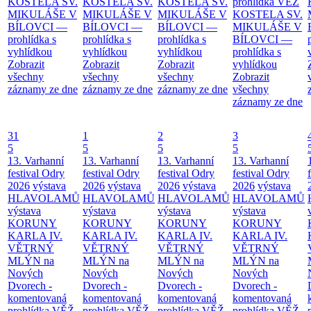
KOSTELA SV.
KOSTELA SV.
KOSTELA SV.
prohlídka
VĚŽ
MIKULÁŠE V
MIKULÁŠE V
MIKULÁŠE V
KOSTELA SV.
BÍLOVCI —
BÍLOVCI —
BÍLOVCI —
MIKULÁŠE V
prohlídka s
prohlídka s
prohlídka s
BÍLOVCI —
vyhlídkou
vyhlídkou
vyhlídkou
prohlídka s
Zobrazit
Zobrazit
Zobrazit
vyhlídkou
všechny
všechny
všechny
Zobrazit
záznamy ze dne
záznamy ze dne
záznamy ze dne
všechny
záznamy ze dne
31
1
2
3
5
5
5
5
13. Varhanní
13. Varhanní
13. Varhanní
13. Varhanní
festival Odry
festival Odry
festival Odry
festival Odry
2026
výstava
2026
výstava
2026
výstava
2026
výstava
HLAVOLAMŮ
HLAVOLAMŮ
HLAVOLAMŮ
HLAVOLAMŮ
výstava
výstava
výstava
výstava
KORUNY
KORUNY
KORUNY
KORUNY
KARLA IV.
KARLA IV.
KARLA IV.
KARLA IV.
VĚTRNÝ
VĚTRNÝ
VĚTRNÝ
VĚTRNÝ
MLÝN na
MLÝN na
MLÝN na
MLÝN na
Nových
Nových
Nových
Nových
Dvorech -
Dvorech -
Dvorech -
Dvorech -
komentovaná
komentovaná
komentovaná
komentovaná
prohlídka
VĚŽ
prohlídka
VĚŽ
prohlídka
VĚŽ
prohlídka
VĚŽ