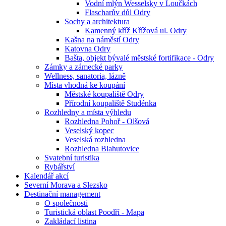
Vodní mlýn Wesselsky v Loučkách
Flascharův důl Odry
Sochy a architektura
Kamenný kříž Křížová ul. Odry
Kašna na náměstí Odry
Katovna Odry
Bašta, objekt bývalé městské fortifikace - Odry
Zámky a zámecké parky
Wellness, sanatoria, lázně
Místa vhodná ke koupání
Městské koupaliště Odry
Přírodní koupaliště Studénka
Rozhledny a místa výhledu
Rozhledna Pohoř - Olšová
Veselský kopec
Veselská rozhledna
Rozhledna Blahutovice
Svatební turistika
Rybářství
Kalendář akcí
Severní Morava a Slezsko
Destinační management
O společnosti
Turistická oblast Poodří - Mapa
Zakládací listina