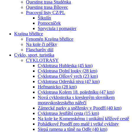
Questing trasa Studénka
Questing trasa Bílovec
Pracovní listy CZ⁄PL
Šikulín
Pomocníček
Spryciula i pomagier
Krajina břidlice
Fenomén Krajina břidlice
Na kole či pěšky
Flascharův důl
Cyklo, sport, turistika
CYKLOTRASY
Cyklotrasa Hubleska (45 km)
Cyklotrasa Dolní louky (28 km)
Cyklotrasa Olšový vrch (23 km)
Cyklotrasa Oderská niva (47 km)
Heřmanicko (28 km)
Cyklotrasa Kolem 18. poledníku (47 km)
Nová cyklostezka s kresleným slovníkem
moravskoslezského nářečí
Zámecké parky a sněženky v Poodří (40 km)
Cyklotrasa Jestřábí cesta (15 km)
Na kole ke Komenskému i unikátní křížové cestě
Pohádkové Poodří pro malé i velké cyklisty
Slepá ramena a tůně na Odře (40 km)