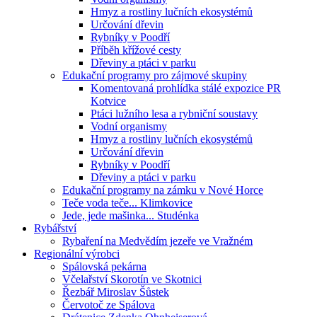
Hmyz a rostliny lučních ekosystémů
Určování dřevin
Rybníky v Poodří
Příběh křížové cesty
Dřeviny a ptáci v parku
Edukační programy pro zájmové skupiny
Komentovaná prohlídka stálé expozice PR
Kotvice
Ptáci lužního lesa a rybniční soustavy
Vodní organismy
Hmyz a rostliny lučních ekosystémů
Určování dřevin
Rybníky v Poodří
Dřeviny a ptáci v parku
Edukační programy na zámku v Nové Horce
Teče voda teče... Klimkovice
Jede, jede mašinka... Studénka
Rybářství
Rybaření na Medvědím jezeře ve Vražném
Regionální výrobci
Spálovská pekárna
Včelařství Skorotín ve Skotnici
Řezbář Miroslav Šůstek
Červotoč ze Spálova