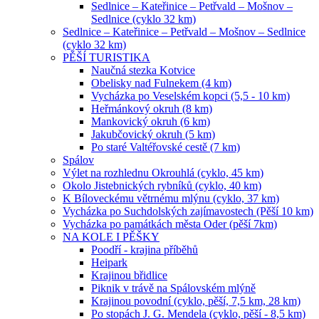
Sedlnice – Kateřinice – Petřvald – Mošnov –
Sedlnice (cyklo 32 km)
Sedlnice – Kateřinice – Petřvald – Mošnov – Sedlnice
(cyklo 32 km)
PĚŠÍ TURISTIKA
Naučná stezka Kotvice
Obelisky nad Fulnekem (4 km)
Vycházka po Veselském kopci (5,5 - 10 km)
Heřmánkový okruh (8 km)
Mankovický okruh (6 km)
Jakubčovický okruh (5 km)
Po staré Valtéřovské cestě (7 km)
Spálov
Výlet na rozhlednu Okrouhlá (cyklo, 45 km)
Okolo Jistebnických rybníků (cyklo, 40 km)
K Bíloveckému větrnému mlýnu (cyklo, 37 km)
Vycházka po Suchdolských zajímavostech (Pěší 10 km)
Vycházka po památkách města Oder (pěší 7km)
NA KOLE I PĚŠKY
Poodří - krajina příběhů
Heipark
Krajinou břidlice
Piknik v trávě na Spálovském mlýně
Krajinou povodní (cyklo, pěší, 7,5 km, 28 km)
Po stopách J. G. Mendela (cyklo, pěší - 8,5 km)