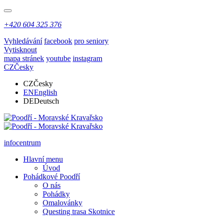
+420 604 325 376
Vyhledávání
facebook
pro seniory
Vytisknout
mapa stránek
youtube
instagram
CZ
Česky
CZ
Česky
EN
English
DE
Deutsch
infocentrum
Hlavní menu
Úvod
Pohádkové Poodří
O nás
Pohádky
Omalovánky
Questing trasa Skotnice