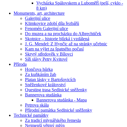
Vycházka Spálovskem a Luboměří (peší, cyklo -
8 km)
Monuments, art, architecture
Galerijní ulice
Klimkovice zdobí díla řezbářů
Fenomén Galerijní ulice
Do muzea a na procházku do Albrechtiček
Skotnice – historie blízká i vzdálená
J. G. Mendel: Z Hynčic až na stránky učebnic
Kam na výlet za špatného počasí
Skrytý středověk v Bílovci
Síň slávy Petry Kvitové
Příroda
Hončova hůrka
Za kuňkáním žab
Platan lásky v Bartošovicích
Sněženkové království
Questing trasa Sedlnické sněženky
Bannerova studánka
Bannerova studánka - Mapa
Petrova skála
Přírodní památka Sedlnické sněženky
Technické památky
Za tradicí mlynářského řemesla
Nejmenší větrný mlýn