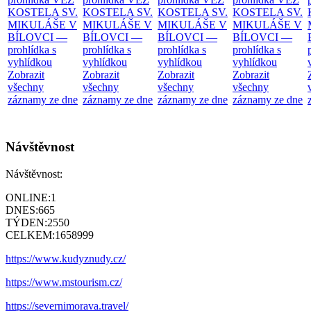
KOSTELA SV.
KOSTELA SV.
KOSTELA SV.
KOSTELA SV.
MIKULÁŠE V
MIKULÁŠE V
MIKULÁŠE V
MIKULÁŠE V
BÍLOVCI —
BÍLOVCI —
BÍLOVCI —
BÍLOVCI —
prohlídka s
prohlídka s
prohlídka s
prohlídka s
vyhlídkou
vyhlídkou
vyhlídkou
vyhlídkou
Zobrazit
Zobrazit
Zobrazit
Zobrazit
všechny
všechny
všechny
všechny
záznamy ze dne
záznamy ze dne
záznamy ze dne
záznamy ze dne
Návštěvnost
Návštěvnost:
ONLINE:
1
DNES:
665
TÝDEN:
2550
CELKEM:
1658999
https://www.kudyznudy.cz/
https://www.mstourism.cz/
https://severnimorava.travel/