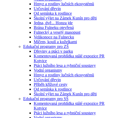
Hmyz a rostliny lučních ekosystémů
Určování dřevin
Od semínka k rostlince
Školní výlet na Zámek Kunín pro děti
Jedna, dvě... Honza jde
Brána Fulneku otevřená
Fulnecký a veselý masopust
Velikonoce na Fulnecku
Míčem, koulí a kuželkami
Edukační programy pro ZŠ
Dřeviny a ptáci v parku
Komentovaná prohlídka stálé expozice PR
Kotvice
Ptáci lužního lesa a rybniční soustavy
Vodní organismy
Hmyz a rostliny lučních ekosystémů
Určování dřevin
Příběh křížové cesty
Od semínka k rostlince
Školní výlet na Zámek Kunín pro děti
Edukační programy pro SŠ
Komentovaná prohlídka stálé expozice PR
Kotvice
Ptáci lužního lesa a rybniční soustavy
Vodní organismy