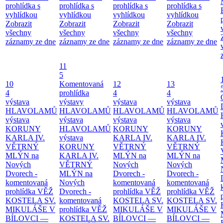
prohlídka s
prohlídka s
prohlídka s
prohlídka s
vyhlídkou
vyhlídkou
vyhlídkou
vyhlídkou
Zobrazit
Zobrazit
Zobrazit
Zobrazit
všechny
všechny
všechny
všechny
záznamy ze dne
záznamy ze dne
záznamy ze dne
záznamy ze dne
11
5
10
Komentovaná
12
13
4
prohlídka
4
4
výstava
výstavy
výstava
výstava
HLAVOLAMŮ
HLAVOLAMŮ
HLAVOLAMŮ
HLAVOLAMŮ
výstava
výstava
výstava
výstava
KORUNY
HLAVOLAMŮ
KORUNY
KORUNY
KARLA IV.
výstava
KARLA IV.
KARLA IV.
VĚTRNÝ
KORUNY
VĚTRNÝ
VĚTRNÝ
MLÝN na
KARLA IV.
MLÝN na
MLÝN na
Nových
VĚTRNÝ
Nových
Nových
Dvorech -
MLÝN na
Dvorech -
Dvorech -
komentovaná
Nových
komentovaná
komentovaná
prohlídka
VĚŽ
Dvorech -
prohlídka
VĚŽ
prohlídka
VĚŽ
KOSTELA SV.
komentovaná
KOSTELA SV.
KOSTELA SV.
MIKULÁŠE V
prohlídka
VĚŽ
MIKULÁŠE V
MIKULÁŠE V
BÍLOVCI —
KOSTELA SV.
BÍLOVCI —
BÍLOVCI —