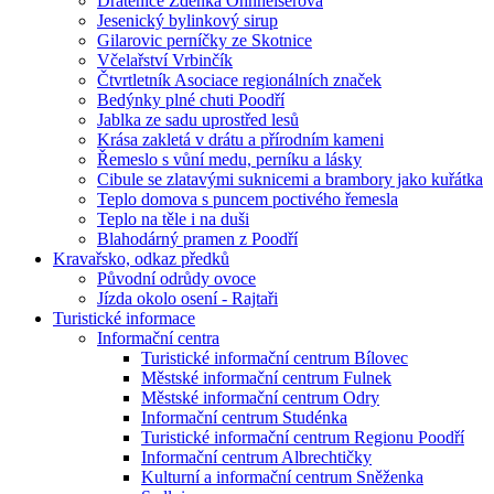
Drátenice Zdenka Ohnheiserová
Jesenický bylinkový sirup
Gilarovic perníčky ze Skotnice
Včelařství Vrbinčík
Čtvrtletník Asociace regionálních značek
Bedýnky plné chuti Poodří
Jablka ze sadu uprostřed lesů
Krása zakletá v drátu a přírodním kameni
Řemeslo s vůní medu, perníku a lásky
Cibule se zlatavými suknicemi a brambory jako kuřátka
Teplo domova s puncem poctivého řemesla
Teplo na těle i na duši
Blahodárný pramen z Poodří
Kravařsko, odkaz předků
Původní odrůdy ovoce
Jízda okolo osení - Rajtaři
Turistické informace
Informační centra
Turistické informační centrum Bílovec
Městské informační centrum Fulnek
Městské informační centrum Odry
Informační centrum Studénka
Turistické informační centrum Regionu Poodří
Informační centrum Albrechtičky
Kulturní a informační centrum Sněženka