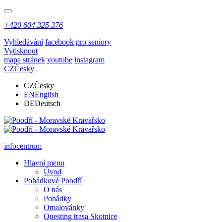
+420 604 325 376
Vyhledávání
facebook
pro seniory
Vytisknout
mapa stránek
youtube
instagram
CZ
Česky
CZ
Česky
EN
English
DE
Deutsch
infocentrum
Hlavní menu
Úvod
Pohádkové Poodří
O nás
Pohádky
Omalovánky
Questing trasa Skotnice