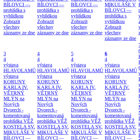
BÍLOVCI —
BÍLOVCI —
BÍLOVCI —
MIKULÁŠE V
prohlídka s
prohlídka s
prohlídka s
BÍLOVCI —
vyhlídkou
vyhlídkou
vyhlídkou
prohlídka s
Zobrazit
Zobrazit
Zobrazit
vyhlídkou
všechny
všechny
všechny
Zobrazit
záznamy ze dne
záznamy ze dne
záznamy ze dne
všechny
záznamy ze dne
3
4
5
6
4
4
4
4
výstava
výstava
výstava
výstava
HLAVOLAMŮ
HLAVOLAMŮ
HLAVOLAMŮ
HLAVOLAMŮ
výstava
výstava
výstava
výstava
KORUNY
KORUNY
KORUNY
KORUNY
KARLA IV.
KARLA IV.
KARLA IV.
KARLA IV.
VĚTRNÝ
VĚTRNÝ
VĚTRNÝ
VĚTRNÝ
MLÝN na
MLÝN na
MLÝN na
MLÝN na
Nových
Nových
Nových
Nových
Dvorech -
Dvorech -
Dvorech -
Dvorech -
komentovaná
komentovaná
komentovaná
komentovaná
prohlídka
VĚŽ
prohlídka
VĚŽ
prohlídka
VĚŽ
prohlídka
VĚŽ
KOSTELA SV.
KOSTELA SV.
KOSTELA SV.
KOSTELA SV.
MIKULÁŠE V
MIKULÁŠE V
MIKULÁŠE V
MIKULÁŠE V
BÍLOVCI —
BÍLOVCI —
BÍLOVCI —
BÍLOVCI —