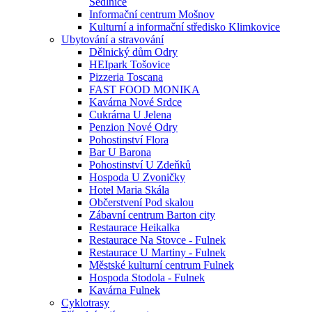
Sedlnice
Informační centrum Mošnov
Kulturní a informační středisko Klimkovice
Ubytování a stravování
Dělnický dům Odry
HEIpark Tošovice
Pizzeria Toscana
FAST FOOD MONIKA
Kavárna Nové Srdce
Cukrárna U Jelena
Penzion Nové Odry
Pohostinství Flora
Bar U Barona
Pohostinství U Zdeňků
Hospoda U Zvoničky
Hotel Maria Skála
Občerstvení Pod skalou
Zábavní centrum Barton city
Restaurace Heikalka
Restaurace Na Stovce - Fulnek
Restaurace U Martiny - Fulnek
Městské kulturní centrum Fulnek
Hospoda Stodola - Fulnek
Kavárna Fulnek
Cyklotrasy