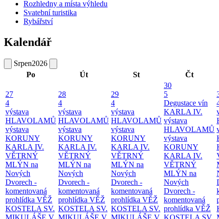
Rozhledny a místa výhledu
Svatební turistika
Rybářství
Kalendář
Srpen
2026
Po
Út
St
Čt
30
27
28
29
5
4
4
4
Degustace vín
výstava
výstava
výstava
KARLA IV.
HLAVOLAMŮ
HLAVOLAMŮ
HLAVOLAMŮ
výstava
výstava
výstava
výstava
HLAVOLAMŮ
KORUNY
KORUNY
KORUNY
výstava
KARLA IV.
KARLA IV.
KARLA IV.
KORUNY
VĚTRNÝ
VĚTRNÝ
VĚTRNÝ
KARLA IV.
MLÝN na
MLÝN na
MLÝN na
VĚTRNÝ
Nových
Nových
Nových
MLÝN na
Dvorech -
Dvorech -
Dvorech -
Nových
komentovaná
komentovaná
komentovaná
Dvorech -
prohlídka
VĚŽ
prohlídka
VĚŽ
prohlídka
VĚŽ
komentovaná
KOSTELA SV.
KOSTELA SV.
KOSTELA SV.
prohlídka
VĚŽ
MIKULÁŠE V
MIKULÁŠE V
MIKULÁŠE V
KOSTELA SV.