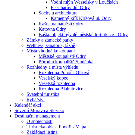
Vodní mlýn Wesselsky v Loučkách
Flascharův důl Odry
Sochy a architektura
Kamenný kříž Křížová ul. Odry
Kašna na náměstí Odry
Katovna Odry
Bašta, objekt bývalé městské fortifikace - Odry
Zámky a zámecké parky
Wellness, sanatoria, lázně
Místa vhodná ke koupání
Městské koupaliště Odry
Přírodní koupaliště Studénka
Rozhledny a místa výhledu
Rozhledna Pohoř - Olšová
Veselský kopec
Veselská rozhledna
Rozhledna Blahutovice
Svatební turistika
Rybářství
Kalendář akcí
Severní Morava a Slezsko
Destinační management
O společnosti
Turistická oblast Poodří - Mapa
Zakládací listina