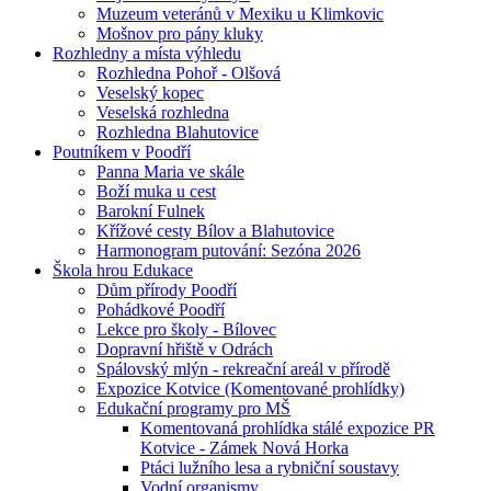
Muzeum veteránů v Mexiku u Klimkovic
Mošnov pro pány kluky
Rozhledny a místa výhledu
Rozhledna Pohoř - Olšová
Veselský kopec
Veselská rozhledna
Rozhledna Blahutovice
Poutníkem v Poodří
Panna Maria ve skále
Boží muka u cest
Barokní Fulnek
Křížové cesty Bílov a Blahutovice
Harmonogram putování: Sezóna 2026
Škola hrou Edukace
Dům přírody Poodří
Pohádkové Poodří
Lekce pro školy - Bílovec
Dopravní hřiště v Odrách
Spálovský mlýn - rekreační areál v přírodě
Expozice Kotvice (Komentované prohlídky)
Edukační programy pro MŠ
Komentovaná prohlídka stálé expozice PR
Kotvice - Zámek Nová Horka
Ptáci lužního lesa a rybniční soustavy
Vodní organismy