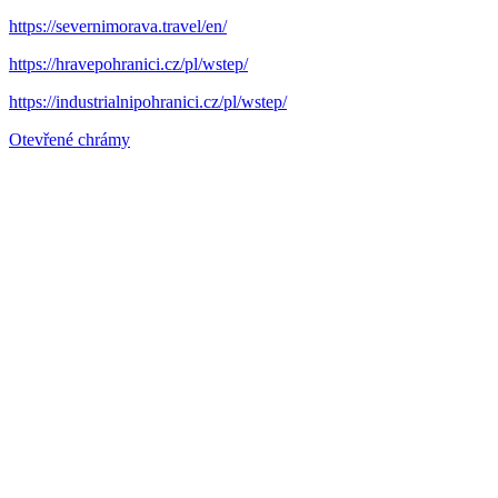
https://severnimorava.travel/en/
https://hravepohranici.cz/pl/wstep/
https://industrialnipohranici.cz/pl/wstep/
Otevřené chrámy