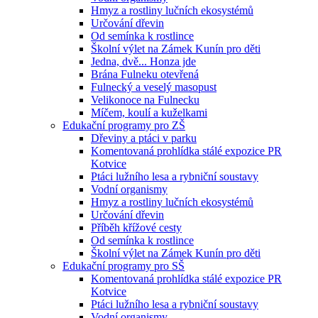
Hmyz a rostliny lučních ekosystémů
Určování dřevin
Od semínka k rostlince
Školní výlet na Zámek Kunín pro děti
Jedna, dvě... Honza jde
Brána Fulneku otevřená
Fulnecký a veselý masopust
Velikonoce na Fulnecku
Míčem, koulí a kuželkami
Edukační programy pro ZŠ
Dřeviny a ptáci v parku
Komentovaná prohlídka stálé expozice PR
Kotvice
Ptáci lužního lesa a rybniční soustavy
Vodní organismy
Hmyz a rostliny lučních ekosystémů
Určování dřevin
Příběh křížové cesty
Od semínka k rostlince
Školní výlet na Zámek Kunín pro děti
Edukační programy pro SŠ
Komentovaná prohlídka stálé expozice PR
Kotvice
Ptáci lužního lesa a rybniční soustavy
Vodní organismy