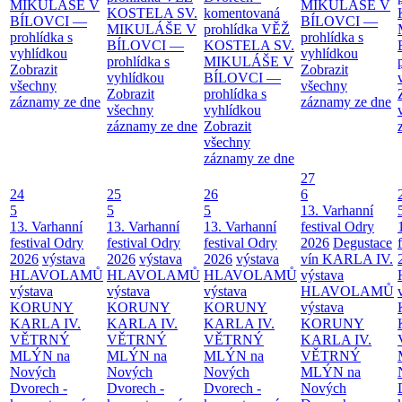
MIKULÁŠE V
MIKULÁŠE V
KOSTELA SV.
komentovaná
BÍLOVCI —
BÍLOVCI —
MIKULÁŠE V
prohlídka
VĚŽ
prohlídka s
prohlídka s
BÍLOVCI —
KOSTELA SV.
vyhlídkou
vyhlídkou
prohlídka s
MIKULÁŠE V
Zobrazit
Zobrazit
vyhlídkou
BÍLOVCI —
všechny
všechny
Zobrazit
prohlídka s
záznamy ze dne
záznamy ze dne
všechny
vyhlídkou
záznamy ze dne
Zobrazit
všechny
záznamy ze dne
27
24
25
26
6
5
5
5
13. Varhanní
13. Varhanní
13. Varhanní
13. Varhanní
festival Odry
festival Odry
festival Odry
festival Odry
2026
Degustace
2026
výstava
2026
výstava
2026
výstava
vín KARLA IV.
HLAVOLAMŮ
HLAVOLAMŮ
HLAVOLAMŮ
výstava
výstava
výstava
výstava
HLAVOLAMŮ
KORUNY
KORUNY
KORUNY
výstava
KARLA IV.
KARLA IV.
KARLA IV.
KORUNY
VĚTRNÝ
VĚTRNÝ
VĚTRNÝ
KARLA IV.
MLÝN na
MLÝN na
MLÝN na
VĚTRNÝ
Nových
Nových
Nových
MLÝN na
Dvorech -
Dvorech -
Dvorech -
Nových