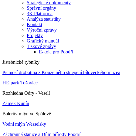
Strategické dokumenty
Správní orgány
3K Platforma
Analýza statistiky
Kontakt
Výroční zprávy
Projekty
Grafický manuál
Tiskové zprávy
E-kola pro Poodří
Jistebnické rybníky
Picmoší drobotina z Kouzelného sklepení bíloveckého muzea
HEIpark Tošovice
Rozhledna Odry - Veselí
Zámek Kunín
Balerův mlýn ve Spálově
Vodní mlýn Wesselsky
Záchranná stanice a Dům přírody Poodří