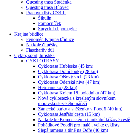
Questing trasa Studénka
Questing trasa Bílovec
Pracovní listy CZ⁄PL
Šikulín
Pomocníček
Spryciula i pomagier
Krajina břidlice
Fenomén Krajina břidlice
Na kole či pěšky
Flascharův důl
Cyklo, sport, turistika
CYKLOTRASY
Cyklotrasa Hubleska (45 km)
Cyklotrasa Dolní louky (28 km)
Cyklotrasa Olšový vrch (23 km)
Cyklotrasa Oderská niva (47 km)
Heřmanicko (28 km)
Cyklotrasa Kolem 18. poledníku (47 km)
Nová cyklostezka s kresleným slovníkem
moravskoslezského nářečí
Zámecké parky a sněženky v Poodří (40 km)
Cyklotrasa Jestřábí cesta (15 km)
Na kole ke Komenskému i unikátní křížové cestě
Pohádkové Poodří pro malé i velké cyklisty
Slepá ramena a tůně na Odře (40 km)