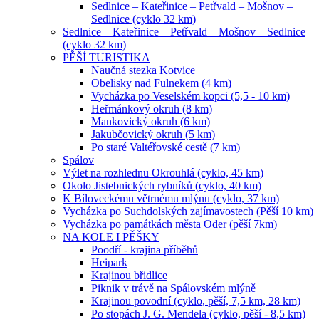
Sedlnice – Kateřinice – Petřvald – Mošnov –
Sedlnice (cyklo 32 km)
Sedlnice – Kateřinice – Petřvald – Mošnov – Sedlnice
(cyklo 32 km)
PĚŠÍ TURISTIKA
Naučná stezka Kotvice
Obelisky nad Fulnekem (4 km)
Vycházka po Veselském kopci (5,5 - 10 km)
Heřmánkový okruh (8 km)
Mankovický okruh (6 km)
Jakubčovický okruh (5 km)
Po staré Valtéřovské cestě (7 km)
Spálov
Výlet na rozhlednu Okrouhlá (cyklo, 45 km)
Okolo Jistebnických rybníků (cyklo, 40 km)
K Bíloveckému větrnému mlýnu (cyklo, 37 km)
Vycházka po Suchdolských zajímavostech (Pěší 10 km)
Vycházka po památkách města Oder (pěší 7km)
NA KOLE I PĚŠKY
Poodří - krajina příběhů
Heipark
Krajinou břidlice
Piknik v trávě na Spálovském mlýně
Krajinou povodní (cyklo, pěší, 7,5 km, 28 km)
Po stopách J. G. Mendela (cyklo, pěší - 8,5 km)