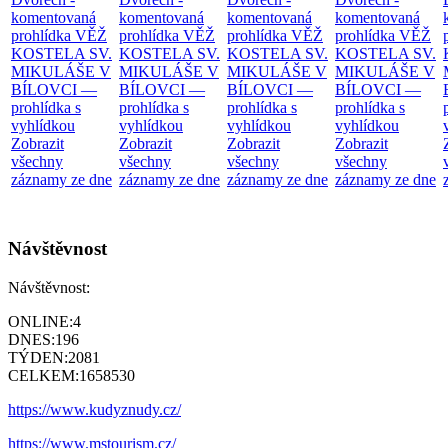
komentovaná
komentovaná
komentovaná
komentovaná
prohlídka
VĚŽ
prohlídka
VĚŽ
prohlídka
VĚŽ
prohlídka
VĚŽ
KOSTELA SV.
KOSTELA SV.
KOSTELA SV.
KOSTELA SV.
MIKULÁŠE V
MIKULÁŠE V
MIKULÁŠE V
MIKULÁŠE V
BÍLOVCI —
BÍLOVCI —
BÍLOVCI —
BÍLOVCI —
prohlídka s
prohlídka s
prohlídka s
prohlídka s
vyhlídkou
vyhlídkou
vyhlídkou
vyhlídkou
Zobrazit
Zobrazit
Zobrazit
Zobrazit
všechny
všechny
všechny
všechny
záznamy ze dne
záznamy ze dne
záznamy ze dne
záznamy ze dne
Návštěvnost
Návštěvnost:
ONLINE:
4
DNES:
196
TÝDEN:
2081
CELKEM:
1658530
https://www.kudyznudy.cz/
https://www.mstourism.cz/