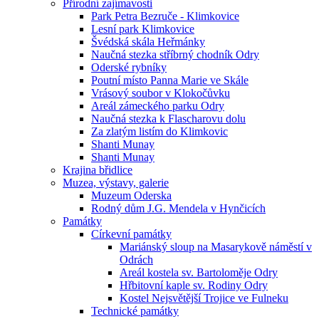
Přírodní zajímavosti
Park Petra Bezruče - Klimkovice
Lesní park Klimkovice
Švédská skála Heřmánky
Naučná stezka stříbrný chodník Odry
Oderské rybníky
Poutní místo Panna Marie ve Skále
Vrásový soubor v Klokočůvku
Areál zámeckého parku Odry
Naučná stezka k Flascharovu dolu
Za zlatým listím do Klimkovic
Shanti Munay
Shanti Munay
Krajina břidlice
Muzea, výstavy, galerie
Muzeum Oderska
Rodný dům J.G. Mendela v Hynčicích
Památky
Církevní památky
Mariánský sloup na Masarykově náměstí v
Odrách
Areál kostela sv. Bartoloměje Odry
Hřbitovní kaple sv. Rodiny Odry
Kostel Nejsvětější Trojice ve Fulneku
Technické památky