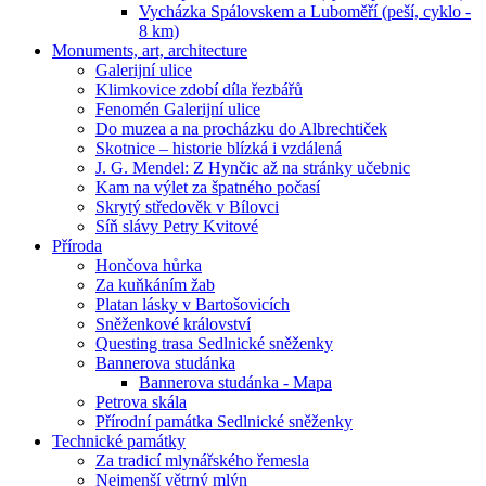
Vycházka Spálovskem a Luboměří (peší, cyklo -
8 km)
Monuments, art, architecture
Galerijní ulice
Klimkovice zdobí díla řezbářů
Fenomén Galerijní ulice
Do muzea a na procházku do Albrechtiček
Skotnice – historie blízká i vzdálená
J. G. Mendel: Z Hynčic až na stránky učebnic
Kam na výlet za špatného počasí
Skrytý středověk v Bílovci
Síň slávy Petry Kvitové
Příroda
Hončova hůrka
Za kuňkáním žab
Platan lásky v Bartošovicích
Sněženkové království
Questing trasa Sedlnické sněženky
Bannerova studánka
Bannerova studánka - Mapa
Petrova skála
Přírodní památka Sedlnické sněženky
Technické památky
Za tradicí mlynářského řemesla
Nejmenší větrný mlýn