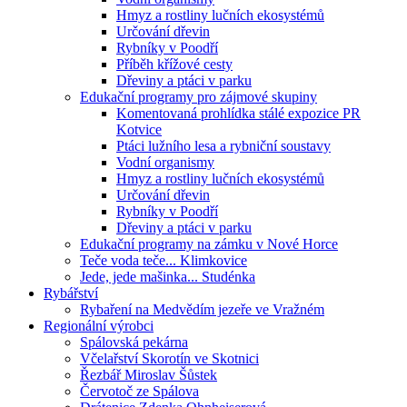
Hmyz a rostliny lučních ekosystémů
Určování dřevin
Rybníky v Poodří
Příběh křížové cesty
Dřeviny a ptáci v parku
Edukační programy pro zájmové skupiny
Komentovaná prohlídka stálé expozice PR
Kotvice
Ptáci lužního lesa a rybniční soustavy
Vodní organismy
Hmyz a rostliny lučních ekosystémů
Určování dřevin
Rybníky v Poodří
Dřeviny a ptáci v parku
Edukační programy na zámku v Nové Horce
Teče voda teče... Klimkovice
Jede, jede mašinka... Studénka
Rybářství
Rybaření na Medvědím jezeře ve Vražném
Regionální výrobci
Spálovská pekárna
Včelařství Skorotín ve Skotnici
Řezbář Miroslav Šůstek
Červotoč ze Spálova