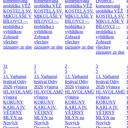
komentovaná
komentovaná
komentovaná
Dvorech -
prohlídka
VĚŽ
prohlídka
VĚŽ
prohlídka
VĚŽ
komentovaná
KOSTELA SV.
KOSTELA SV.
KOSTELA SV.
prohlídka
VĚŽ
MIKULÁŠE V
MIKULÁŠE V
MIKULÁŠE V
KOSTELA SV.
BÍLOVCI —
BÍLOVCI —
BÍLOVCI —
MIKULÁŠE V
prohlídka s
prohlídka s
prohlídka s
BÍLOVCI —
vyhlídkou
vyhlídkou
vyhlídkou
prohlídka s
Zobrazit
Zobrazit
Zobrazit
vyhlídkou
všechny
všechny
všechny
Zobrazit
záznamy ze dne
záznamy ze dne
záznamy ze dne
všechny
záznamy ze dne
31
1
2
3
5
5
5
5
13. Varhanní
13. Varhanní
13. Varhanní
13. Varhanní
festival Odry
festival Odry
festival Odry
festival Odry
2026
výstava
2026
výstava
2026
výstava
2026
výstava
HLAVOLAMŮ
HLAVOLAMŮ
HLAVOLAMŮ
HLAVOLAMŮ
výstava
výstava
výstava
výstava
KORUNY
KORUNY
KORUNY
KORUNY
KARLA IV.
KARLA IV.
KARLA IV.
KARLA IV.
VĚTRNÝ
VĚTRNÝ
VĚTRNÝ
VĚTRNÝ
MLÝN na
MLÝN na
MLÝN na
MLÝN na
Nových
Nových
Nových
Nových
Dvorech -
Dvorech -
Dvorech -
Dvorech -