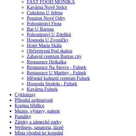
FAST FOOD MONIKA
Kavárna Nové Srdce
Cukrárna U Jelena
Penzion Nové Odry
Pohostinství Flora
Bar U Barona
Pohostinství U Zdeňků
Hospoda U Zvoničky
Hotel Maria Skála
Občerstvení Pod skalou
Zábavní centrum Barton city
Restaurace Heikalka
Restaurace Na Stovce - Fulnek
Restaurace U Martiny - Fulnek
Městské kulturní centrum Fulnek
Hospoda Stodola - Fulnek
Kavárna Fulnek
Cyklotrasy
Přírodní zajímavosti
Krajina břidlice
Muzea, výstavy, galerie
Památky
Zámky a zámecké parky
Wellness, sanatoria, lázně
Místa vhodná ke koupání