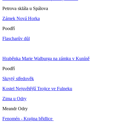
Petrova sklála u Spálova
Zámek Nová Horka
Poodří
Flascharův důl
Hraběnka Marie Walburga na zámku v Kuníně
Poodří
Skrytý středověk
Kostel Nejsvětější Trojice ve Fulneku
Zima u Odry
Meandr Odry
Fenomén - Krajina břidlice