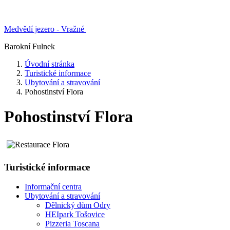
Medvědí jezero - Vražné
Barokní Fulnek
Úvodní stránka
Turistické informace
Ubytování a stravování
Pohostinství Flora
Pohostinství Flora
Turistické informace
Informační centra
Ubytování a stravování
Dělnický dům Odry
HEIpark Tošovice
Pizzeria Toscana