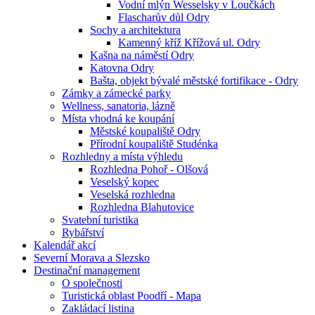
Vodní mlýn Wesselsky v Loučkách
Flascharův důl Odry
Sochy a architektura
Kamenný kříž Křížová ul. Odry
Kašna na náměstí Odry
Katovna Odry
Bašta, objekt bývalé městské fortifikace - Odry
Zámky a zámecké parky
Wellness, sanatoria, lázně
Místa vhodná ke koupání
Městské koupaliště Odry
Přírodní koupaliště Studénka
Rozhledny a místa výhledu
Rozhledna Pohoř - Olšová
Veselský kopec
Veselská rozhledna
Rozhledna Blahutovice
Svatební turistika
Rybářství
Kalendář akcí
Severní Morava a Slezsko
Destinační management
O společnosti
Turistická oblast Poodří - Mapa
Zakládací listina