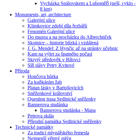
Vycházka Spálovskem a Luboměří (peší, cyklo -
8 km)
Monuments, art, architecture
Galerijní ulice
Klimkovice zdobí díla řezbářů
Fenomén Galerijní ulice
Do muzea a na procházku do Albrechtiček
Skotnice – historie blízká i vzdálená
J. G. Mendel: Z Hynčic až na stránky učebnic
Kam na výlet za špatného počasí
Skrytý středověk v Bílovci
Síň slávy Petry Kvitové
Příroda
Hončova hůrka
Za kuňkáním žab
Platan lásky v Bartošovicích
Sněženkové království
Questing trasa Sedlnické sněženky
Bannerova studánka
Bannerova studánka - Mapa
Petrova skála
Přírodní památka Sedlnické sněženky
Technické památky
Za tradicí mlynářského řemesla
Nejmenší větrný mlýn