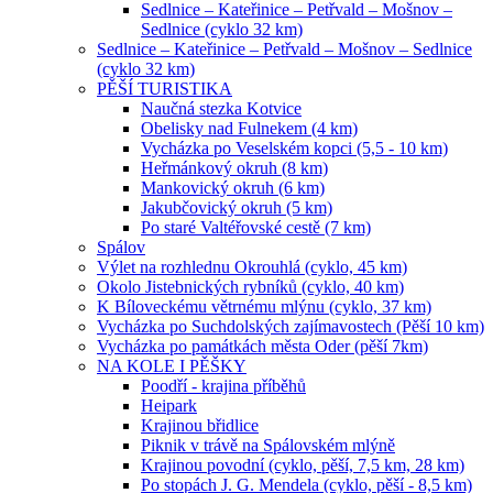
Sedlnice – Kateřinice – Petřvald – Mošnov –
Sedlnice (cyklo 32 km)
Sedlnice – Kateřinice – Petřvald – Mošnov – Sedlnice
(cyklo 32 km)
PĚŠÍ TURISTIKA
Naučná stezka Kotvice
Obelisky nad Fulnekem (4 km)
Vycházka po Veselském kopci (5,5 - 10 km)
Heřmánkový okruh (8 km)
Mankovický okruh (6 km)
Jakubčovický okruh (5 km)
Po staré Valtéřovské cestě (7 km)
Spálov
Výlet na rozhlednu Okrouhlá (cyklo, 45 km)
Okolo Jistebnických rybníků (cyklo, 40 km)
K Bíloveckému větrnému mlýnu (cyklo, 37 km)
Vycházka po Suchdolských zajímavostech (Pěší 10 km)
Vycházka po památkách města Oder (pěší 7km)
NA KOLE I PĚŠKY
Poodří - krajina příběhů
Heipark
Krajinou břidlice
Piknik v trávě na Spálovském mlýně
Krajinou povodní (cyklo, pěší, 7,5 km, 28 km)
Po stopách J. G. Mendela (cyklo, pěší - 8,5 km)