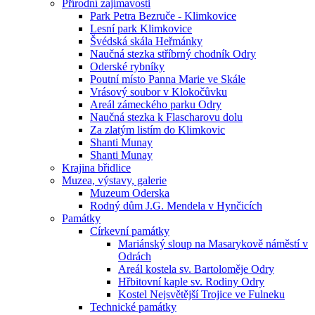
Přírodní zajímavosti
Park Petra Bezruče - Klimkovice
Lesní park Klimkovice
Švédská skála Heřmánky
Naučná stezka stříbrný chodník Odry
Oderské rybníky
Poutní místo Panna Marie ve Skále
Vrásový soubor v Klokočůvku
Areál zámeckého parku Odry
Naučná stezka k Flascharovu dolu
Za zlatým listím do Klimkovic
Shanti Munay
Shanti Munay
Krajina břidlice
Muzea, výstavy, galerie
Muzeum Oderska
Rodný dům J.G. Mendela v Hynčicích
Památky
Církevní památky
Mariánský sloup na Masarykově náměstí v
Odrách
Areál kostela sv. Bartoloměje Odry
Hřbitovní kaple sv. Rodiny Odry
Kostel Nejsvětější Trojice ve Fulneku
Technické památky