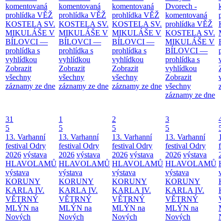
komentovaná
komentovaná
komentovaná
Dvorech -
prohlídka
VĚŽ
prohlídka
VĚŽ
prohlídka
VĚŽ
komentovaná
KOSTELA SV.
KOSTELA SV.
KOSTELA SV.
prohlídka
VĚŽ
MIKULÁŠE V
MIKULÁŠE V
MIKULÁŠE V
KOSTELA SV.
BÍLOVCI —
BÍLOVCI —
BÍLOVCI —
MIKULÁŠE V
prohlídka s
prohlídka s
prohlídka s
BÍLOVCI —
vyhlídkou
vyhlídkou
vyhlídkou
prohlídka s
Zobrazit
Zobrazit
Zobrazit
vyhlídkou
všechny
všechny
všechny
Zobrazit
záznamy ze dne
záznamy ze dne
záznamy ze dne
všechny
záznamy ze dne
31
1
2
3
5
5
5
5
13. Varhanní
13. Varhanní
13. Varhanní
13. Varhanní
festival Odry
festival Odry
festival Odry
festival Odry
2026
výstava
2026
výstava
2026
výstava
2026
výstava
HLAVOLAMŮ
HLAVOLAMŮ
HLAVOLAMŮ
HLAVOLAMŮ
výstava
výstava
výstava
výstava
KORUNY
KORUNY
KORUNY
KORUNY
KARLA IV.
KARLA IV.
KARLA IV.
KARLA IV.
VĚTRNÝ
VĚTRNÝ
VĚTRNÝ
VĚTRNÝ
MLÝN na
MLÝN na
MLÝN na
MLÝN na
Nových
Nových
Nových
Nových