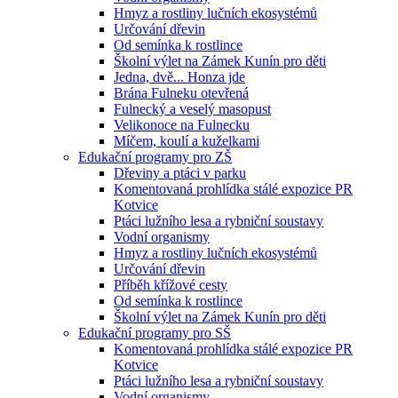
Hmyz a rostliny lučních ekosystémů
Určování dřevin
Od semínka k rostlince
Školní výlet na Zámek Kunín pro děti
Jedna, dvě... Honza jde
Brána Fulneku otevřená
Fulnecký a veselý masopust
Velikonoce na Fulnecku
Míčem, koulí a kuželkami
Edukační programy pro ZŠ
Dřeviny a ptáci v parku
Komentovaná prohlídka stálé expozice PR
Kotvice
Ptáci lužního lesa a rybniční soustavy
Vodní organismy
Hmyz a rostliny lučních ekosystémů
Určování dřevin
Příběh křížové cesty
Od semínka k rostlince
Školní výlet na Zámek Kunín pro děti
Edukační programy pro SŠ
Komentovaná prohlídka stálé expozice PR
Kotvice
Ptáci lužního lesa a rybniční soustavy
Vodní organismy