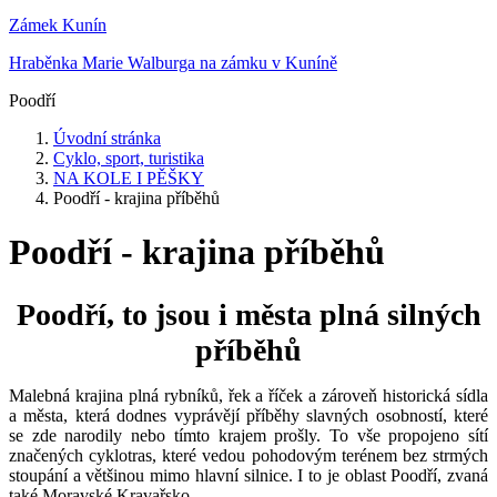
Zámek Kunín
Hraběnka Marie Walburga na zámku v Kuníně
Poodří
Úvodní stránka
Cyklo, sport, turistika
NA KOLE I PĚŠKY
Poodří - krajina příběhů
Poodří - krajina příběhů
Poodří, to jsou i města plná silných
příběhů
Malebná krajina plná rybníků, řek a říček a zároveň historická sídla
a města, která dodnes vyprávějí příběhy slavných osobností, které
se zde narodily nebo tímto krajem prošly. To vše propojeno sítí
značených cyklotras, které vedou pohodovým terénem bez strmých
stoupání a většinou mimo hlavní silnice. I to je oblast Poodří, zvaná
také Moravské Kravařsko.