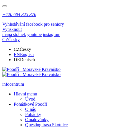
+420 604 325 376
Vyhledávání
facebook
pro seniory
Vytisknout
mapa stránek
youtube
instagram
CZ
Česky
CZ
Česky
EN
English
DE
Deutsch
infocentrum
Hlavní menu
Úvod
Pohádkové Poodří
O nás
Pohádky
Omalovánky
Questing trasa Skotnice