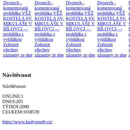
Dvorech -
Dvorech -
Dvorech -
Dvorech -
komentovaná
komentovaná
komentovaná
komentovaná
prohlídka
VĚŽ
prohlídka
VĚŽ
prohlídka
VĚŽ
prohlídka
VĚŽ
KOSTELA SV.
KOSTELA SV.
KOSTELA SV.
KOSTELA SV.
MIKULÁŠE V
MIKULÁŠE V
MIKULÁŠE V
MIKULÁŠE V
BÍLOVCI —
BÍLOVCI —
BÍLOVCI —
BÍLOVCI —
prohlídka s
prohlídka s
prohlídka s
prohlídka s
vyhlídkou
vyhlídkou
vyhlídkou
vyhlídkou
Zobrazit
Zobrazit
Zobrazit
Zobrazit
všechny
všechny
všechny
všechny
záznamy ze dne
záznamy ze dne
záznamy ze dne
záznamy ze dne
Návštěvnost
Návštěvnost:
ONLINE:
1
DNES:
205
TÝDEN:
2090
CELKEM:
1658539
https://www.kudyznudy.cz/