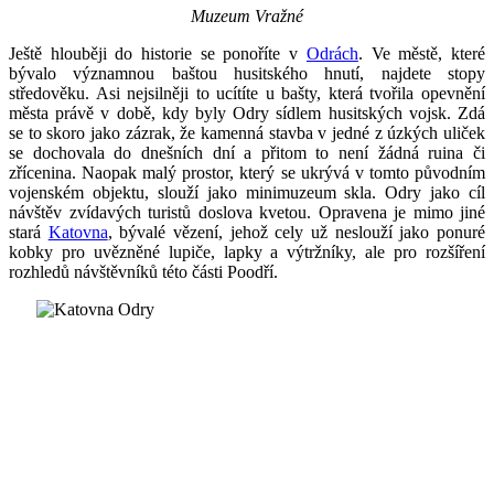
Muzeum Vražné
Ještě hlouběji do historie se ponoříte v
Odrách
. Ve městě, které
bývalo významnou baštou husitského hnutí, najdete stopy
středověku. Asi nejsilněji to ucítíte u bašty, která tvořila opevnění
města právě v době, kdy byly Odry sídlem husitských vojsk. Zdá
se to skoro jako zázrak, že kamenná stavba v jedné z úzkých uliček
se dochovala do dnešních dní a přitom to není žádná ruina či
zřícenina. Naopak malý prostor, který se ukrývá v tomto původním
vojenském objektu, slouží jako minimuzeum skla. Odry jako cíl
návštěv zvídavých turistů doslova kvetou. Opravena je mimo jiné
stará
Katovna
, bývalé vězení, jehož cely už neslouží jako ponuré
kobky pro uvězněné lupiče, lapky a výtržníky, ale pro rozšíření
rozhledů návštěvníků této části Poodří.