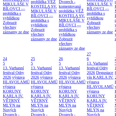
prohlídka
VĚŽ
Dvorech -
MIKULÁŠE V
MIKULÁŠE V
KOSTELA SV.
komentovaná
BÍLOVCI —
BÍLOVCI —
MIKULÁŠE V
prohlídka
VĚŽ
prohlídka s
prohlídka s
BÍLOVCI —
KOSTELA SV.
vyhlídkou
vyhlídkou
prohlídka s
MIKULÁŠE V
Zobrazit
Zobrazit
vyhlídkou
BÍLOVCI —
všechny
všechny
Zobrazit
prohlídka s
záznamy ze dne
záznamy ze dne
všechny
vyhlídkou
záznamy ze dne
Zobrazit
všechny
záznamy ze dne
27
24
25
26
6
5
5
5
13. Varhanní
13. Varhanní
13. Varhanní
13. Varhanní
festival Odry
festival Odry
festival Odry
festival Odry
2026
Degustace
2026
výstava
2026
výstava
2026
výstava
vín KARLA IV.
HLAVOLAMŮ
HLAVOLAMŮ
HLAVOLAMŮ
výstava
výstava
výstava
výstava
HLAVOLAMŮ
KORUNY
KORUNY
KORUNY
výstava
KARLA IV.
KARLA IV.
KARLA IV.
KORUNY
VĚTRNÝ
VĚTRNÝ
VĚTRNÝ
KARLA IV.
MLÝN na
MLÝN na
MLÝN na
VĚTRNÝ
Nových
Nových
Nových
MLÝN na
Dvorech -
Dvorech -
Dvorech -
Nových