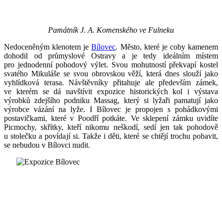
Památník J. A. Komenského ve Fulneku
Nedoceněným klenotem je
Bílovec
. Město, které je coby kamenem
dohodil od průmyslové Ostravy a je tedy ideálním místem
pro jednodenní pohodový výlet. Svou mohutností překvapí kostel
svatého Mikuláše se svou obrovskou věží, která dnes slouží jako
vyhlídková terasa. Návštěvníky přitahuje ale především zámek,
ve kterém se dá navštívit expozice historických kol i výstava
výrobků zdejšího podniku Massag, který si lyžaři pamatují jako
výrobce vázání na lyže. I Bílovec je propojen s pohádkovými
postavičkami, které v Poodří potkáte. Ve sklepení zámku uvidíte
Picmochy, skřítky, kteří nikomu neškodí, sedí jen tak pohodově
u stolečku a povídají si. Takže i děti, které se chtějí trochu pobavit,
se nebudou v Bílovci nudit.