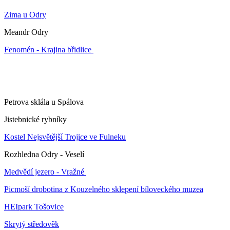
Zima u Odry
Meandr Odry
Fenomén - Krajina břidlice
Petrova sklála u Spálova
Jistebnické rybníky
Kostel Nejsvětější Trojice ve Fulneku
Rozhledna Odry - Veselí
Medvědí jezero - Vražné
Picmoší drobotina z Kouzelného sklepení bíloveckého muzea
HEIpark Tošovice
Skrytý středověk