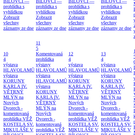
BÍLOVCI —
BÍLOVCI —
BÍLOVCI —
BÍLOVCI —
prohlídka s
prohlídka s
prohlídka s
prohlídka s
vyhlídkou
vyhlídkou
vyhlídkou
vyhlídkou
Zobrazit
Zobrazit
Zobrazit
Zobrazit
všechny
všechny
všechny
všechny
záznamy ze dne
záznamy ze dne
záznamy ze dne
záznamy ze dne
11
5
10
Komentovaná
12
13
4
prohlídka
4
4
výstava
výstavy
výstava
výstava
HLAVOLAMŮ
HLAVOLAMŮ
HLAVOLAMŮ
HLAVOLAMŮ
výstava
výstava
výstava
výstava
KORUNY
HLAVOLAMŮ
KORUNY
KORUNY
KARLA IV.
výstava
KARLA IV.
KARLA IV.
VĚTRNÝ
KORUNY
VĚTRNÝ
VĚTRNÝ
MLÝN na
KARLA IV.
MLÝN na
MLÝN na
Nových
VĚTRNÝ
Nových
Nových
Dvorech -
MLÝN na
Dvorech -
Dvorech -
komentovaná
Nových
komentovaná
komentovaná
prohlídka
VĚŽ
Dvorech -
prohlídka
VĚŽ
prohlídka
VĚŽ
KOSTELA SV.
komentovaná
KOSTELA SV.
KOSTELA SV.
MIKULÁŠE V
prohlídka
VĚŽ
MIKULÁŠE V
MIKULÁŠE V