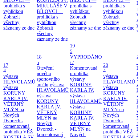
BÍLOVCI —
KOSTELA SV.
BÍLOVCI —
BÍLOVCI —
prohlídka s
MIKULÁŠE V
prohlídka s
prohlídka s
vyhlídkou
BÍLOVCI —
vyhlídkou
vyhlídkou
Zobrazit
prohlídka s
Zobrazit
Zobrazit
všechny
vyhlídkou
všechny
všechny
záznamy ze dne
Zobrazit
záznamy ze dne
záznamy ze dne
všechny
záznamy ze dne
19
5
18
VYPRODÁNO
5
/ /
17
20
Otevření
Komentovaná
4
4
nového
prohlídka
výstava
výstava
sportovního
výstavy
HLAVOLAMŮ
HLAVOLAMŮ
areálu
výstava
KORUNY
výstava
výstava
HLAVOLAMŮ
KARLA IV.
KORUNY
KORUNY
výstava
výstava
KARLA IV.
KARLA IV.
KORUNY
HLAVOLAMŮ
VĚTRNÝ
VĚTRNÝ
KARLA IV.
výstava
MLÝN na
MLÝN na
VĚTRNÝ
KORUNY
Nových
Nových
MLÝN na
KARLA IV.
Dvorech -
Dvorech -
Nových
VĚTRNÝ
komentovaná
komentovaná
Dvorech -
MLÝN na
prohlídka
VĚŽ
prohlídka
VĚŽ
komentovaná
Nových
KOSTELA SV.
KOSTELA SV.