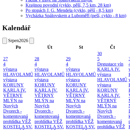
Krajinou povodní (cyklo, pěší, 7,5 km, 28 km)
Po stopách J. G. Mendela (cyklo, pěší - 8,5 km)
Vycházka Spálovskem a Luboměří (peší, cyklo - 8 km)
Kalendář
Srpen
2026
Po
Út
St
Čt
30
27
28
29
5
4
4
4
Degustace vín
výstava
výstava
výstava
KARLA IV.
HLAVOLAMŮ
HLAVOLAMŮ
HLAVOLAMŮ
výstava
výstava
výstava
výstava
HLAVOLAMŮ
KORUNY
KORUNY
KORUNY
výstava
KARLA IV.
KARLA IV.
KARLA IV.
KORUNY
VĚTRNÝ
VĚTRNÝ
VĚTRNÝ
KARLA IV.
MLÝN na
MLÝN na
MLÝN na
VĚTRNÝ
Nových
Nových
Nových
MLÝN na
Dvorech -
Dvorech -
Dvorech -
Nových
komentovaná
komentovaná
komentovaná
Dvorech -
prohlídka
VĚŽ
prohlídka
VĚŽ
prohlídka
VĚŽ
komentovaná
KOSTELA SV.
KOSTELA SV.
KOSTELA SV.
prohlídka
VĚŽ