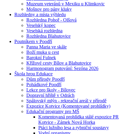
Muzeum veteránů v Mexiku u Klimkovic
Mošnov pro pány kluky
Rozhledny a místa výhledu
Rozhledna Pohoř - Olšová
Veselský kopec
Veselská rozhledna
Rozhledna Blahutovice
Poutníkem v Poodří
Panna Maria ve skále
Boží muka u cest
Barokní Fulnek
Křížové cesty Bílov a Blahutovice
Harmonogram putování: Sezóna 2026
Škola hrou Edukace
Dům přírody Poodří
Pohádkové Poodří
Lekce pro školy - Bílovec
Dopravní hřiště v Odrách
Spálovský mlýn - rekreační areál v přírodě
Expozice Kotvice (Komentované prohlídky)
Edukační programy pro MŠ
Komentovaná prohlídka stálé expozice PR
Kotvice - Zámek Nová Horka
Ptáci lužního lesa a rybniční soustavy
Vodní organismy