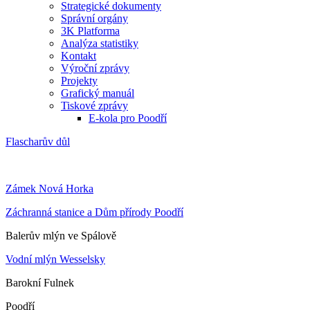
Strategické dokumenty
Správní orgány
3K Platforma
Analýza statistiky
Kontakt
Výroční zprávy
Projekty
Grafický manuál
Tiskové zprávy
E-kola pro Poodří
Flascharův důl
Zámek Nová Horka
Záchranná stanice a Dům přírody Poodří
Balerův mlýn ve Spálově
Vodní mlýn Wesselsky
Barokní Fulnek
Poodří