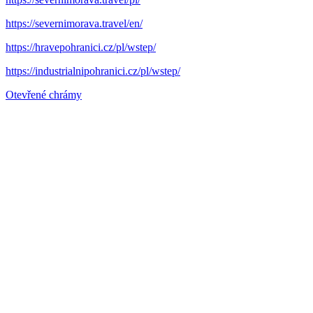
https://severnimorava.travel/en/
https://hravepohranici.cz/pl/wstep/
https://industrialnipohranici.cz/pl/wstep/
Otevřené chrámy