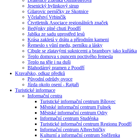
Drátenice Zdenka Ohnheiserová
Jesenický bylinkový sirup
Gilarovic perníčky ze Skotnice
Včelařství Vrbinčík
Čtvrtletník Asociace regionálních značek
Bedýnky plné chuti Poodří
Jablka ze sadu uprostřed lesů
Krása zakletá v drátu a přírodním kameni
Řemeslo s vůní medu, perníku a lásky
Cibule se zlatavými suknicemi a brambory jako kuřátka
Teplo domova s puncem poctivého řemesla
Teplo na těle i na duši
Blahodárný pramen z Poodří
Kravařsko, odkaz předků
Původní odrůdy ovoce
Jízda okolo osení - Rajtaři
Turistické informace
Informační centra
Turistické informační centrum Bílovec
Městské informační centrum Fulnek
Městské informační centrum Odry
Informační centrum Studénka
Turistické informační centrum Regionu Poodří
Informační centrum Albrechtičky
Kulturní a informační centrum Sněženka