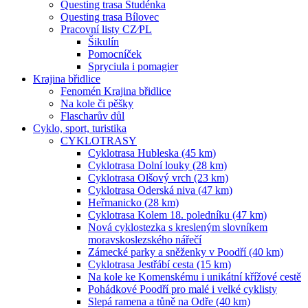
Questing trasa Studénka
Questing trasa Bílovec
Pracovní listy CZ⁄PL
Šikulín
Pomocníček
Spryciula i pomagier
Krajina břidlice
Fenomén Krajina břidlice
Na kole či pěšky
Flascharův důl
Cyklo, sport, turistika
CYKLOTRASY
Cyklotrasa Hubleska (45 km)
Cyklotrasa Dolní louky (28 km)
Cyklotrasa Olšový vrch (23 km)
Cyklotrasa Oderská niva (47 km)
Heřmanicko (28 km)
Cyklotrasa Kolem 18. poledníku (47 km)
Nová cyklostezka s kresleným slovníkem
moravskoslezského nářečí
Zámecké parky a sněženky v Poodří (40 km)
Cyklotrasa Jestřábí cesta (15 km)
Na kole ke Komenskému i unikátní křížové cestě
Pohádkové Poodří pro malé i velké cyklisty
Slepá ramena a tůně na Odře (40 km)