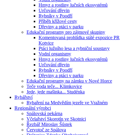
Hmyz a rostliny lučních ekosystémů
Určování dřevin
Rybníky v Poodří
Příběh křížové cesty
Dřeviny a ptáci v parku
Edukační programy pro zájmové skupiny
Komentovaná prohlídka stálé expozice PR
Kotvice
Ptáci lužního lesa a rybniční soustavy
Vodní organismy
Hmyz a rostliny lučních ekosystémů
Určování dřevin
Rybníky v Poodří
Dřeviny a ptáci v parku
Edukační programy na zámku v Nové Horce
Teče voda teče... Klimkovice
Jede, jede mašinka... Studénka
Rybářství
Rybaření na Medvědím jezeře ve Vražném
Regionální výrobci
Spálovská pekárna
Včelařství Skorotín ve Skotnici
Řezbář Miroslav Šůstek
Červotoč ze Spálova