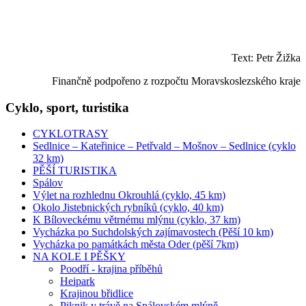
Text: Petr Žižka
Finančně podpořeno z rozpočtu Moravskoslezského kraje
Cyklo, sport, turistika
CYKLOTRASY
Sedlnice – Kateřinice – Petřvald – Mošnov – Sedlnice (cyklo
32 km)
PĚŠÍ TURISTIKA
Spálov
Výlet na rozhlednu Okrouhlá (cyklo, 45 km)
Okolo Jistebnických rybníků (cyklo, 40 km)
K Bíloveckému větrnému mlýnu (cyklo, 37 km)
Vycházka po Suchdolských zajímavostech (Pěší 10 km)
Vycházka po památkách města Oder (pěší 7km)
NA KOLE I PĚŠKY
Poodří - krajina příběhů
Heipark
Krajinou břidlice
Piknik v trávě na Spálovském mlýně