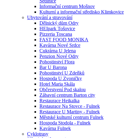
Sedlnice
Informační centrum Mošnov
Kulturní a informační středisko Klimkovice
Ubytování a stravování
Dělnický dům Odry
HEIpark Tošovice
Pizzeria Toscana
FAST FOOD MONIKA
Kavárna Nové Srdce
Cukrárna U Jelena
Penzion Nové Odry
Pohostinství Flora
Bar U Barona
Pohostinství U Zdeňků
Hospoda U Zvoničky
Hotel Maria Skála
Občerstvení Pod skalou
Zábavní centrum Barton city
Restaurace Heikalka
Restaurace Na Stovce - Fulnek
Restaurace U Martiny - Fulnek
Městské kulturní centrum Fulnek
Hospoda Stodola - Fulnek
Kavárna Fulnek
Cyklotrasy